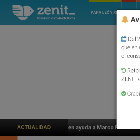
PAPA LEÓN XIV
ROMA
Av
Del 2
que en 
el cons
Retom
ZENIT e
Graci
iden ayuda a Marco Rubio ante persecución de colonos 
ACTUALIDAD