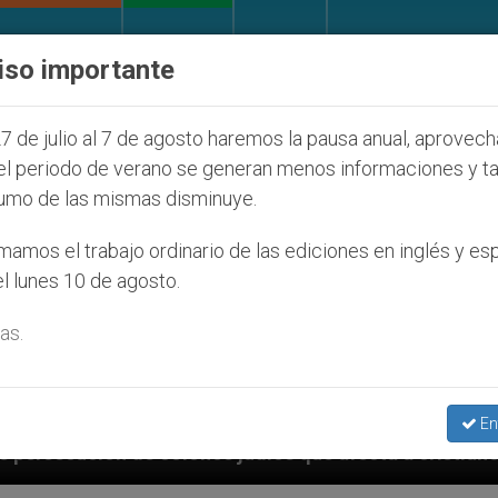
IGLESIA Y MUNDO
DOCUMENTOS
DONATIVOS
iso importante
7 de julio al 7 de agosto haremos la pausa anual, aprovec
el periodo de verano se generan menos informaciones y t
umo de las mismas disminuye.
amos el trabajo ordinario de las ediciones en inglés y es
l lunes 10 de agosto.
as.
En
judíos que afecta a cristianos (y no sólo) en Tierra 