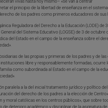
ecerán vivas hasta hoy mismo– «se van a centrar
tar el principio de la libertad de enseñanza en el sistema
 derecho de los padres como primeros educadores de sus h
gánica Reguladora del Derecho a la Educación (LODE) de 3
n General del Sistema Educativo (LOGSE) de 3 de octubre 
rídica del Estado en el campo de la enseñanza sobre el de
iedad».
diarias de las propias y primeras de los padres y de las
 instituciones libre y responsablemente formadas, ocurre 
la familia como subordinada al Estado en el campo de la ed
ociedad».
 paralela a la del inicial tratamiento jurídico y político del
guración del derecho de los padres a la elección de Centro»
n y moral católicas en los centros públicos», que sobre to
 de deterioro académico y disciplinar de la asignatura de