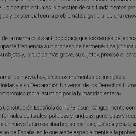
 lucidez intelectuales la cuestión de sus fundamentos pre
ógica y existencial con la problemática general de una reno
a de la misma crisis antropológica que los demás derecho
pante frecuencia a un proceso de hermenéutica jurídica
su objeto y, lo que es más grave, su sujeto», precisó el car
etornar de nuevo, hoy, en estos momentos de innegable
es Unidas y a su Declaración Universal de los Derechos Hum
ompromiso moral asumido por la humanidad entera».
a Constitución Española de 1978, asumida igualmente co
órmulas culturales, políticas y jurídicas, generosas y fec
 un nuevo futuro de libertad, solidaridad, justicia y paz», a
eino de España, en lo que atañe especialmente a la proble