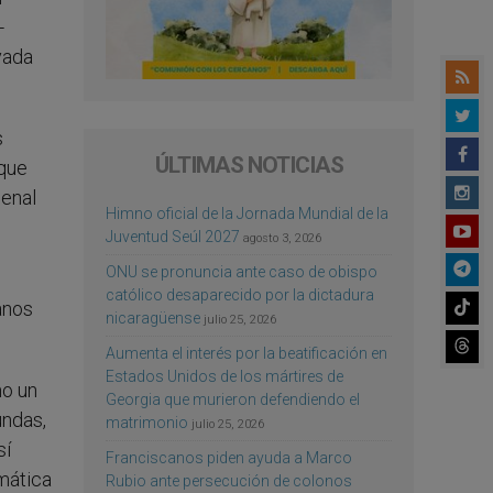
-
vada
s
ÚLTIMAS NOTICIAS
 que
denal
Himno oficial de la Jornada Mundial de la
Juventud Seúl 2027
agosto 3, 2026
ONU se pronuncia ante caso de obispo
católico desaparecido por la dictadura
anos
nicaragüense
julio 25, 2026
Aumenta el interés por la beatificación en
Estados Unidos de los mártires de
mo un
Georgia que murieron defendiendo el
undas,
matrimonio
julio 25, 2026
sí
Franciscanos piden ayuda a Marco
mática
Rubio ante persecución de colonos