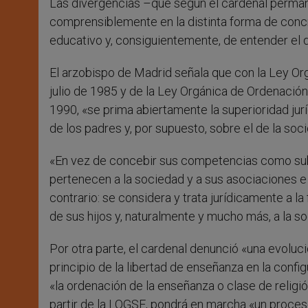
Las divergencias –que según el cardenal perman
comprensiblemente en la distinta forma de concre
educativo y, consiguientemente, de entender el
El arzobispo de Madrid señala que con la Ley Or
julio de 1985 y de la Ley Orgánica de Ordenació
1990, «se prima abiertamente la superioridad ju
de los padres y, por supuesto, sobre el de la soc
«En vez de concebir sus competencias como subsi
pertenecen a la sociedad y a sus asociaciones e
contrario: se considera y trata jurídicamente a 
de sus hijos y, naturalmente y mucho más, a la s
Por otra parte, el cardenal denunció «una evolución
principio de la libertad de enseñanza en la confi
«la ordenación de la enseñanza o clase de religió
partir de la LOGSE, pondrá en marcha «un proceso