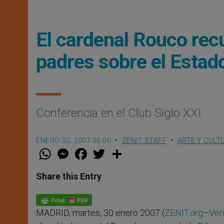
El cardenal Rouco rec
padres sobre el Estad
Conferencia en el Club Siglo XXI
ENERO 30, 2007 00:00
ZENIT STAFF
ARTE Y CULT
W
M
F
T
S
h
e
a
w
h
a
s
c
i
a
t
s
e
t
r
Share this Entry
s
e
b
t
e
A
n
o
e
p
g
o
r
p
e
k
MADRID, martes, 30 enero 2007 (
ZENIT.org
–
Ver
r