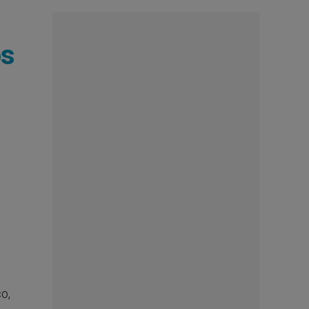
os
o,