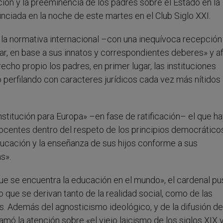
ión y la preeminencia de los padres sobre el Estado en la
nciada en la noche de este martes en el Club Siglo XXI.
e la normativa internacional –con una inequívoca recepción
ar, en base a sus innatos y correspondientes deberes» y a
cho propio los padres, en primer lugar, las instituciones
do perfilando con caracteres jurídicos cada vez más nítidos 
nstitución para Europa» –en fase de ratificación– el que h
ocentes dentro del respeto de los principios democráticos
ducación y la enseñanza de sus hijos conforme a sus
s».
ue se encuentra la educación en el mundo», el cardenal p
 que se derivan tanto de la realidad social, como de las
s. Además del agnosticismo ideológico, y de la difusión de
amó la atención sobre «el viejo laicismo de los siglos XIX 