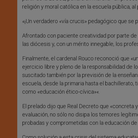
religión y moral católica en la escuela pública, al
«¡Un verdadero «vía crucis» pedagógico que se p
Afrontado con paciente creatividad por parte de 
las diócesis y, con un mérito innegable, los profes
Finalmente, el cardenal Rouco reconoció que «u
ejercicio libre y pleno de la responsabilidad de l
suscitado también por la previsión de la enseñan
escuela, desde la primaria hasta el bachillerato,
como «educación ético-cívica»«.
El prelado dijo que Real Decreto que «concreta y e
evaluación, no sólo no disipa los temores legít
probadas y comprometidas con la educación de l
Como solución a esta crisis del sistema educativo