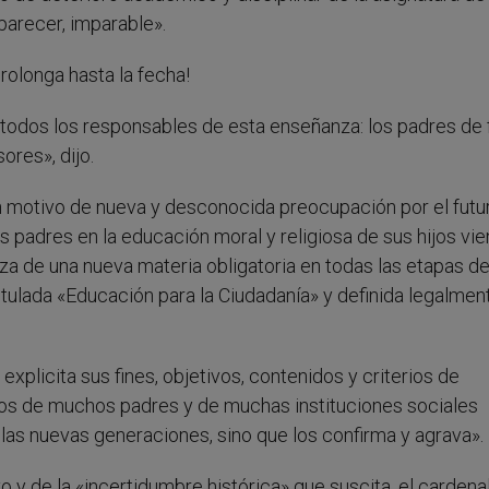
 parecer, imparable».
rolonga hasta la fecha!
todos los responsables de esta enseñanza: los padres de f
ores», dijo.
n motivo de nueva y desconocida preocupación por el futu
os padres en la educación moral y religiosa de sus hijos vi
za de una nueva materia obligatoria en todas las etapas de
 titulada «Educación para la Ciudadanía» y definida legalmen
xplicita sus fines, objetivos, contenidos y criterios de
imos de muchos padres y de muchas instituciones sociales
as nuevas generaciones, sino que los confirma y agrava».
 y de la «incertidumbre histórica» que suscita, el cardena