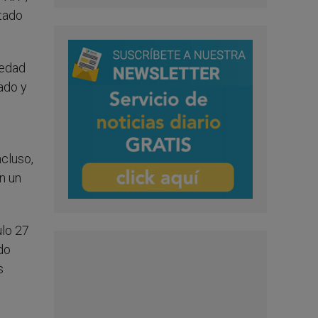
tado
iedad
rado y
ncluso,
n un
ulo 27
do
s