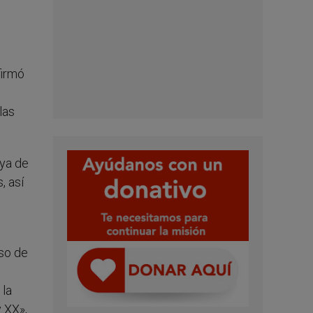
firmó
las
aya de
, así
uso de
 la
y XX»,