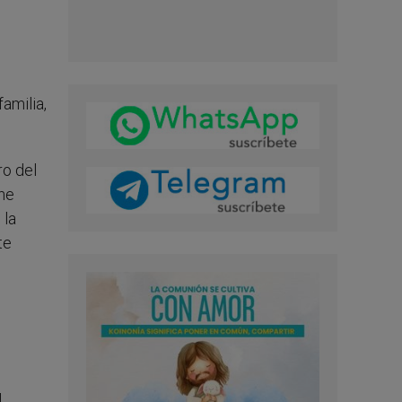
amilia,
ro del
ene
 la
te
l