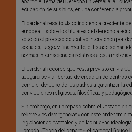
abordó el tema del Derecho universal a la Educac
educación de sus hijos, en una conferencia pronu
El cardenal resaltó «la coincidencia creciente d
europea–, sobre los titulares del derecho a educ
«que en el proceso educativo intervienen por dere
sociales, luego, y, finalmente, el Estado se han i
normas internacionales relativas a esta materia».
El cardenal recordó que «está previsto en «la Co
asegurarse «la libertad de creación de centros d
como el derecho de los padres a garantizar la e
convicciones religiosas, filosóficas y pedagógica
Sin embargo, en un repaso sobre el «estado en q
relieve «las divergencias» con este ordenamiento
legislaciones estatales y de las nuevas ideología
llamada «Teoría del género», el cardenal Rouco ll