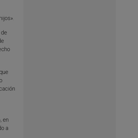
ijos».
 de
de
recho
 que
lo
ucación
, en
do a