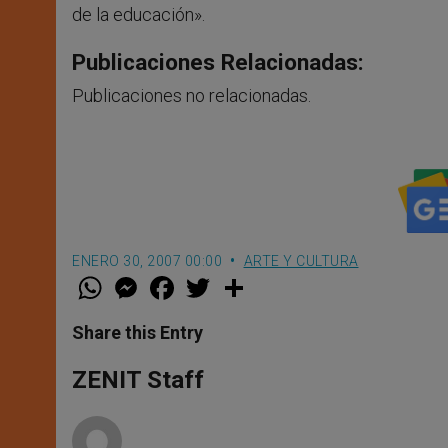
de la educación».
Publicaciones Relacionadas:
Publicaciones no relacionadas.
ENERO 30, 2007 00:00
ARTE Y CULTURA
W
M
F
T
S
h
e
a
w
h
a
s
c
i
a
t
s
e
t
r
Share this Entry
s
e
b
t
e
A
n
o
e
p
g
o
r
ZENIT Staff
p
e
k
r