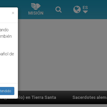
ES
×
MISIÓN
hando
ambién
pañol de
tendido
Santa
Sacerdotes alemanes fieles al Papa contes