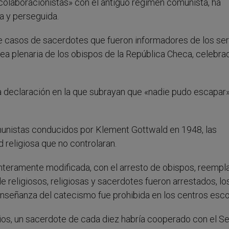
olaboracionistas» con el antiguo régimen comunista, ha
a y perseguida.
e casos de sacerdotes que fueron informadores de los ser
lea plenaria de los obispos de la República Checa, celebra
na declaración en la que subrayan que «nadie pudo escapar»
munistas conducidos por Klement Gottwald en 1948, las
 religiosa que no controlaran.
 enteramente modificada, con el arresto de obispos, reemp
 religiosos, religiosas y sacerdotes fueron arrestados, lo
nseñanza del catecismo fue prohibida en los centros esco
ios, un sacerdote de cada diez habría cooperado con el Se