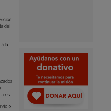
vicios
da del
 a la
lazados
s
lares.
rvicio