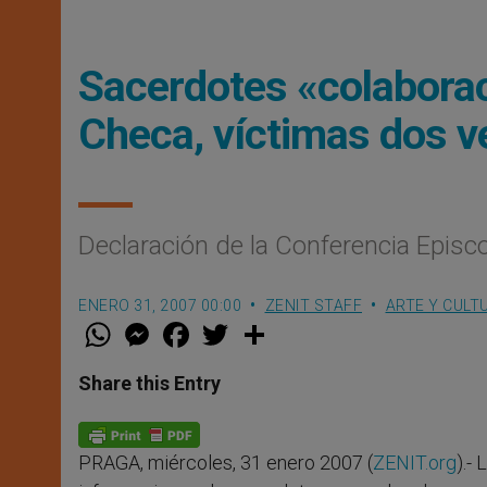
Sacerdotes «colaborac
Checa, víctimas dos v
Declaración de la Conferencia Episc
ENERO 31, 2007 00:00
ZENIT STAFF
ARTE Y CULT
W
M
F
T
S
h
e
a
w
h
a
s
c
i
a
t
s
e
t
r
Share this Entry
s
e
b
t
e
A
n
o
e
p
g
o
r
p
e
k
PRAGA, miércoles, 31 enero 2007 (
ZENIT.org
).-
r