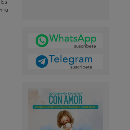
 los
rema