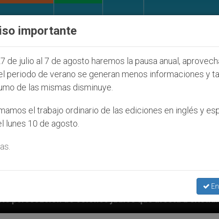
IGLESIA Y MUNDO
DOCUMENTOS
DONATIVOS
iso importante
7 de julio al 7 de agosto haremos la pausa anual, aprovec
el periodo de verano se generan menos informaciones y t
umo de las mismas disminuye.
amos el trabajo ordinario de las ediciones en inglés y es
l lunes 10 de agosto.
as.
En
os judíos que afecta a cristianos (y no sólo) en Tier