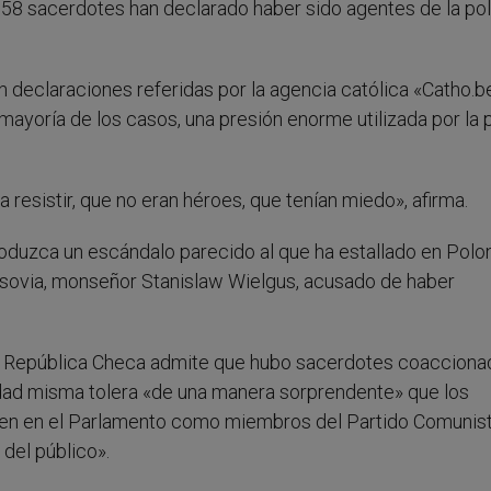
, 58 sacerdotes han declarado haber sido agentes de la pol
en declaraciones referidas por la agencia católica «Catho.b
mayoría de los casos, una presión enorme utilizada por la p
resistir, que no eran héroes, que tenían miedo», afirma.
oduzca un escándalo parecido al que ha estallado en Polo
rsovia, monseñor Stanislaw Wielgus, acusado de haber
 la República Checa admite que hubo sacerdotes coaccion
edad misma tolera «de una manera sorprendente» que los
nten en el Parlamento como miembros del Partido Comunis
 del público».