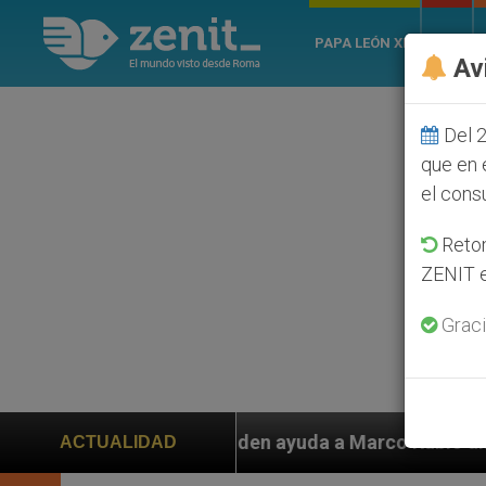
PAPA LEÓN XIV
ROMA
Av
Del 2
que en 
el cons
Retom
ZENIT e
Graci
s piden ayuda a Marco Rubio ante persecución de colon
ACTUALIDAD