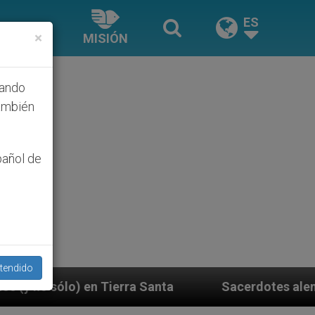
ES
×
MISIÓN
hando
ambién
pañol de
tendido
ra Santa
Sacerdotes alemanes fieles al Papa con