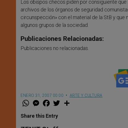
Los obispos checos piden por consiguiente que n
archivos de los órganos de seguridad comunista
circunspección» con el material de la StB y que n
algunos grupos de la sociedad.
Publicaciones Relacionadas:
Publicaciones no relacionadas.
ENERO 31, 2007 00:00
ARTE Y CULTURA
W
M
F
T
S
h
e
a
w
h
a
s
c
i
a
t
s
e
t
r
Share this Entry
s
e
b
t
e
A
n
o
e