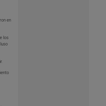
ron en
e los
cluso
r.
iento