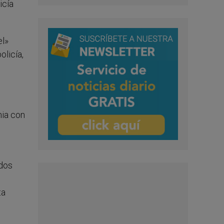
icía
el»
olicía,
nia con
ados
ta