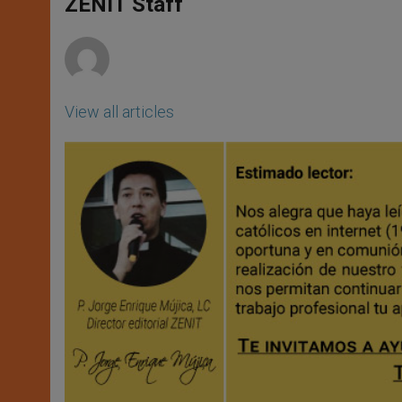
p
g
o
r
ZENIT Staff
p
e
k
r
View all articles