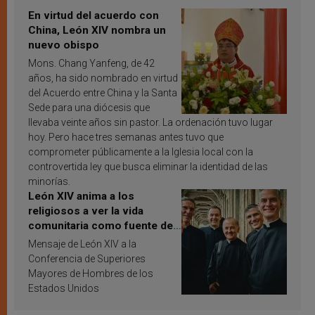
En virtud del acuerdo con
China, León XIV nombra un
nuevo obispo
Mons. Chang Yanfeng, de 42
años, ha sido nombrado en virtud
del Acuerdo entre China y la Santa
Sede para una diócesis que
llevaba veinte años sin pastor. La ordenación tuvo lugar
hoy. Pero hace tres semanas antes tuvo que
comprometer públicamente a la Iglesia local con la
controvertida ley que busca eliminar la identidad de las
minorías.
León XIV anima a los
religiosos a ver la vida
comunitaria como fuente de
inspiración y santificación
Mensaje de León XIV a la
Conferencia de Superiores
Mayores de Hombres de los
Estados Unidos