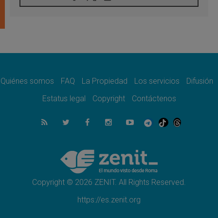
Tagle: La guerra desfigura el mundo, solo la
revelación de Dios lo transfigura
07.08.2026
Presentada la Trienal de Arte de las
Universidades Católicas: «Exercises in
Empathy»
07.08.2026
Fortunatus Nwachukwu: la comunicación
como misión al servicio del Evangelio
Quiénes somos
FAQ
La Propiedad
Los servicios
Difusión
07.08.2026
Estatus legal
Copyright
Contáctenos
SIGNIS 2026, dar voz a las religiosas en el
espacio público
07.08.2026
Lanzan un proyecto de empoderamiento
digital para mujeres líderes en África
07.08.2026
Programa oficial del Viaje Apostólico del
Papa León XIV a Francia
Copyright © 2026 ZENIT. All Rights Reserved.
https://es.zenit.org