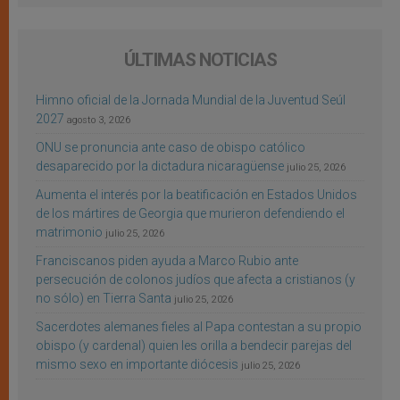
ÚLTIMAS NOTICIAS
Himno oficial de la Jornada Mundial de la Juventud Seúl
2027
agosto 3, 2026
ONU se pronuncia ante caso de obispo católico
desaparecido por la dictadura nicaragüense
julio 25, 2026
Aumenta el interés por la beatificación en Estados Unidos
de los mártires de Georgia que murieron defendiendo el
matrimonio
julio 25, 2026
Franciscanos piden ayuda a Marco Rubio ante
persecución de colonos judíos que afecta a cristianos (y
no sólo) en Tierra Santa
julio 25, 2026
Sacerdotes alemanes fieles al Papa contestan a su propio
obispo (y cardenal) quien les orilla a bendecir parejas del
mismo sexo en importante diócesis
julio 25, 2026