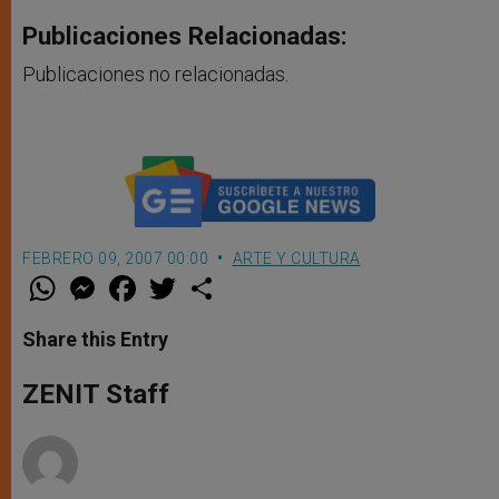
Publicaciones Relacionadas:
Publicaciones no relacionadas.
FEBRERO 09, 2007 00:00
ARTE Y CULTURA
W
M
F
T
S
h
e
a
w
h
a
s
c
i
a
t
s
e
t
r
Share this Entry
s
e
b
t
e
A
n
o
e
p
g
o
r
ZENIT Staff
p
e
k
r