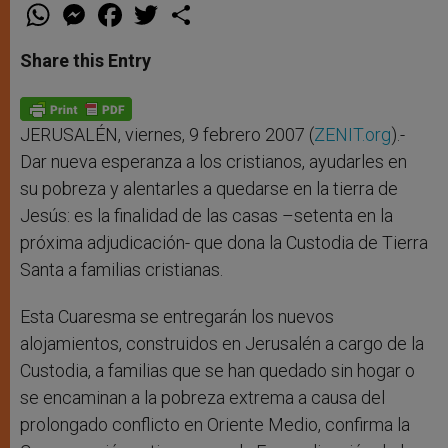
W
M
F
T
S
h
e
a
w
h
a
s
c
i
a
t
s
e
t
r
Share this Entry
s
e
b
t
e
A
n
o
e
p
g
o
r
p
e
k
r
JERUSALÉN, viernes, 9 febrero 2007 (
ZENIT.org
).-
Dar nueva esperanza a los cristianos, ayudarles en
su pobreza y alentarles a quedarse en la tierra de
Jesús: es la finalidad de las casas –setenta en la
próxima adjudicación- que dona la Custodia de Tierra
Santa a familias cristianas.
Esta Cuaresma se entregarán los nuevos
alojamientos, construidos en Jerusalén a cargo de la
Custodia, a familias que se han quedado sin hogar o
se encaminan a la pobreza extrema a causa del
prolongado conflicto en Oriente Medio, confirma la