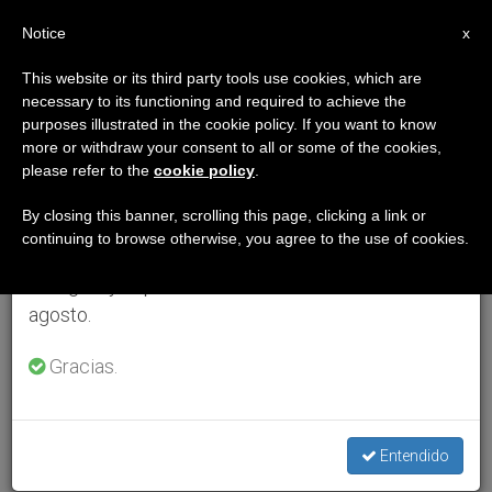
ES
Notice
×
x
Aviso importante
This website or its third party tools use cookies, which are
necessary to its functioning and required to achieve the
Del 27 de julio al 7 de agosto haremos la pausa
purposes illustrated in the cookie policy. If you want to know
anual, aprovechando que en el periodo de verano
more or withdraw your consent to all or some of the cookies,
please refer to the
cookie policy
.
se generan menos informaciones y también el
consumo de las mismas disminuye.
By closing this banner, scrolling this page, clicking a link or
continuing to browse otherwise, you agree to the use of cookies.
Retomamos el trabajo ordinario de las ediciones
en inglés y español de ZENIT el lunes 10 de
agosto.
Gracias.
Entendido