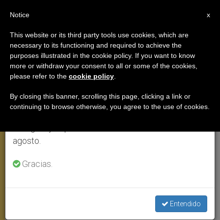
ES
Notice
×
x
Aviso importante
This website or its third party tools use cookies, which are
necessary to its functioning and required to achieve the
Del 27 de julio al 7 de agosto haremos la pausa
purposes illustrated in the cookie policy. If you want to know
Benedicto XVI: «Las mujeres al
anual, aprovechando que en el periodo de verano
more or withdraw your consent to all or some of the cookies,
please refer to the
cookie policy
.
se generan menos informaciones y también el
servicio del Evangelio»
consumo de las mismas disminuye.
By closing this banner, scrolling this page, clicking a link or
continuing to browse otherwise, you agree to the use of cookies.
Retomamos el trabajo ordinario de las ediciones
Final del ciclo de catequesis sobre los
en inglés y español de ZENIT el lunes 10 de
testigos del cristianismo naciente
agosto.
FEBRERO 14, 2007 00:00
ZENIT STAFF
AUDIENCIA
Gracias.
GENERAL
W
M
F
T
S
h
e
a
w
h
a
s
c
i
a
t
s
e
t
r
Entendido
Share this Entry
s
e
b
t
e