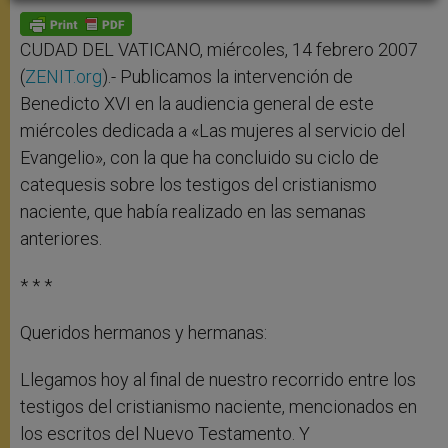
A
n
o
e
p
g
o
r
p
e
k
r
CUDAD DEL VATICANO, miércoles, 14 febrero 2007
(
ZENIT.org
).- Publicamos la intervención de
Benedicto XVI en la audiencia general de este
miércoles dedicada a «Las mujeres al servicio del
Evangelio», con la que ha concluido su ciclo de
catequesis sobre los testigos del cristianismo
naciente, que había realizado en las semanas
anteriores.
* * *
Queridos hermanos y hermanas:
Llegamos hoy al final de nuestro recorrido entre los
testigos del cristianismo naciente, mencionados en
los escritos del Nuevo Testamento. Y