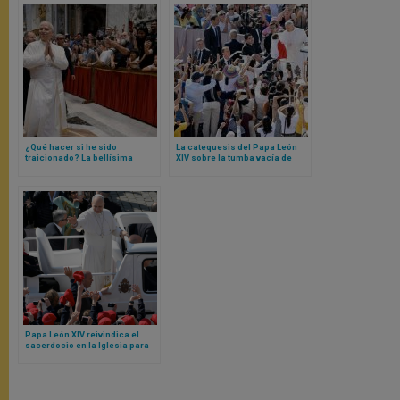
¿Qué hacer si he sido
La catequesis del Papa León
traicionado? La bellísima
XIV sobre la tumba vacía de
catequesis del Papa a partir de
Jesús
Judas y un gesto de Jesús
Papa León XIV reivindica el
sacerdocio en la Iglesia para
varones en una catequesis, a
partir del Concilio Vaticano II