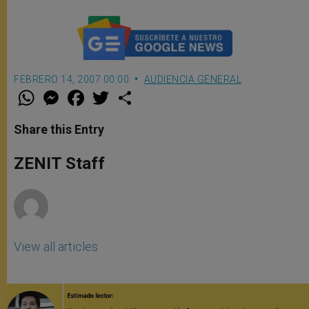
FEBRERO 14, 2007 00:00
AUDIENCIA GENERAL
W
M
F
T
S
h
e
a
w
h
a
s
c
i
a
t
s
e
t
r
Share this Entry
s
e
b
t
e
A
n
o
e
p
g
o
r
ZENIT Staff
p
e
k
r
View all articles