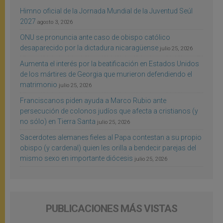
Himno oficial de la Jornada Mundial de la Juventud Seúl
2027
agosto 3, 2026
ONU se pronuncia ante caso de obispo católico
desaparecido por la dictadura nicaragüense
julio 25, 2026
Aumenta el interés por la beatificación en Estados Unidos
de los mártires de Georgia que murieron defendiendo el
matrimonio
julio 25, 2026
Franciscanos piden ayuda a Marco Rubio ante
persecución de colonos judíos que afecta a cristianos (y
no sólo) en Tierra Santa
julio 25, 2026
Sacerdotes alemanes fieles al Papa contestan a su propio
obispo (y cardenal) quien les orilla a bendecir parejas del
mismo sexo en importante diócesis
julio 25, 2026
PUBLICACIONES MÁS VISTAS