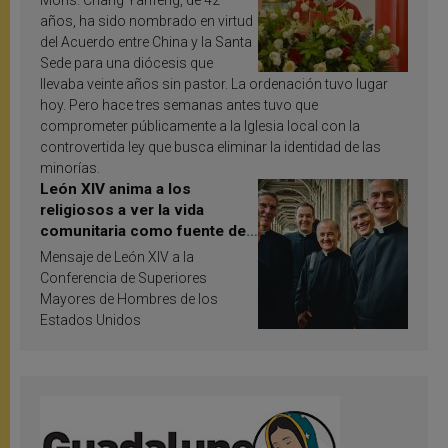
Mons. Chang Yanfeng, de 42
años, ha sido nombrado en virtud
del Acuerdo entre China y la Santa
Sede para una diócesis que
llevaba veinte años sin pastor. La ordenación tuvo lugar
hoy. Pero hace tres semanas antes tuvo que
comprometer públicamente a la Iglesia local con la
controvertida ley que busca eliminar la identidad de las
minorías.
León XIV anima a los
religiosos a ver la vida
comunitaria como fuente de
inspiración y santificación
Mensaje de León XIV a la
Conferencia de Superiores
Mayores de Hombres de los
Estados Unidos