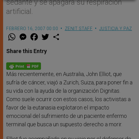
sedante y se apagara su respiración
artificial.
FEBRERO 16, 2007 00:00
ZENIT STAFF
JUSTICIA Y PAZ
W
M
F
T
S
h
e
a
w
h
a
s
c
i
a
t
s
e
t
r
Share this Entry
s
e
b
t
e
A
n
o
e
p
g
o
r
p
e
k
r
Más recientemente, en Australia, John Elliot, que
sufría de cáncer, viajó a Zurich, Suiza, para poner fin a
su vida con la ayuda de la organización Dignitas.
Como suele ocurrir con estos casos, los activistas a
favor de la eutanasia explotaron el impacto
emocional del sufrimiento de un paciente enfermo
terminal que busca un supuesto derecho a morir.
Elliot fue acompañado en su viaje por el defensor de