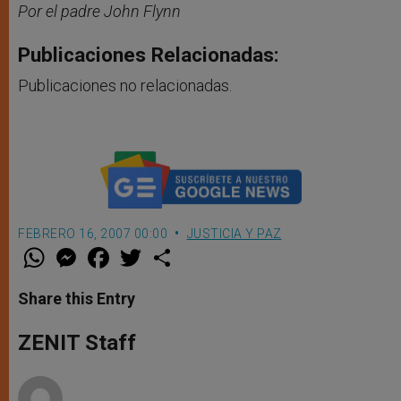
Por el padre John Flynn
Publicaciones Relacionadas:
Publicaciones no relacionadas.
FEBRERO 16, 2007 00:00
JUSTICIA Y PAZ
W
M
F
T
S
h
e
a
w
h
a
s
c
i
a
t
s
e
t
r
Share this Entry
s
e
b
t
e
A
n
o
e
p
g
o
r
ZENIT Staff
p
e
k
r