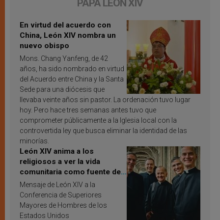
PAPA LEÓN XIV
En virtud del acuerdo con
China, León XIV nombra un
nuevo obispo
Mons. Chang Yanfeng, de 42
años, ha sido nombrado en virtud
del Acuerdo entre China y la Santa
Sede para una diócesis que
llevaba veinte años sin pastor. La ordenación tuvo lugar
hoy. Pero hace tres semanas antes tuvo que
comprometer públicamente a la Iglesia local con la
controvertida ley que busca eliminar la identidad de las
minorías.
León XIV anima a los
religiosos a ver la vida
comunitaria como fuente de
inspiración y santificación
Mensaje de León XIV a la
Conferencia de Superiores
Mayores de Hombres de los
Estados Unidos