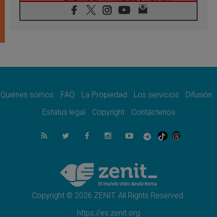
06.08.2026
En Asís, León XIV invita a los jóvenes a
«construir la civilización del amor»
05.08.2026
El cardenal Parolin en México: Toda la
sociedad necesita el mensaje del Evangelio
05.08.2026
Santa María la Mayor, Makrickas: La gracia
de Dios desciende sobre el mundo
Quiénes somos
FAQ
La Propiedad
Los servicios
Difusión
05.08.2026
Cristianos y confucianos: Respeto y
Estatus legal
Copyright
Contáctenos
sabiduría para afrontar los urgentes desafíos
de hoy
05.08.2026
En marcha hacia Asís en nombre de San
Francisco, a la espera de León
05.08.2026
Venezuela, Padre Pagniello: "En medio del
dolor, una Iglesia que no se rinde"
Copyright © 2026 ZENIT. All Rights Reserved.
https://es.zenit.org