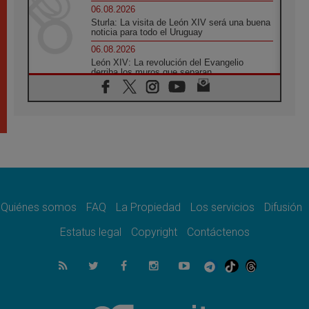
06.08.2026
Sturla: La visita de León XIV será una buena
noticia para todo el Uruguay
06.08.2026
León XIV: La revolución del Evangelio
derriba los muros que separan
06.08.2026
La Iglesia en Ceuta: caridad y esperanza
frente al drama migratorio
06.08.2026
La visita del Papa a Perú será un tiempo de
gracia reconciliación y esperanza
06.08.2026
Cardenal Rossi: "La llegada del Papa León a
Argentina es un homenaje a Francisco"
Quiénes somos
FAQ
La Propiedad
Los servicios
Difusión
06.08.2026
En Asís, León XIV invita a los jóvenes a
Estatus legal
Copyright
Contáctenos
«construir la civilización del amor»
05.08.2026
El cardenal Parolin en México: Toda la
sociedad necesita el mensaje del Evangelio
05.08.2026
Santa María la Mayor, Makrickas: La gracia