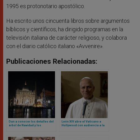
1995 es protonotario apostólico.
Ha escrito unos cincuenta libros sobre argumentos
bíblicos y científicos, ha dirigido programas en la
televisión italiana de carácter religioso, y colabora
con el diario católico italiano «Avvenire».
Publicaciones Relacionadas:
Dan a conocer los detalles del
León XIV abre el Vaticano a
árbol de Navidad y los
Hollywood con audiencia a la
pesebres del Vaticano para
que acudirán estos actores y
este 2025
actrices