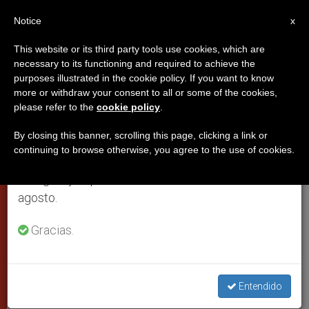
ES
Notice
×
x
Aviso importante
This website or its third party tools use cookies, which are
necessary to its functioning and required to achieve the
Del 27 de julio al 7 de agosto haremos la pausa
purposes illustrated in the cookie policy. If you want to know
El Vía Crucis del Viernes Santo
anual, aprovechando que en el periodo de verano
more or withdraw your consent to all or some of the cookies,
please refer to the
cookie policy
.
se generan menos informaciones y también el
con el Papa compuesto por el
consumo de las mismas disminuye.
biblista Gianfranco Ravasi
By closing this banner, scrolling this page, clicking a link or
continuing to browse otherwise, you agree to the use of cookies.
Retomamos el trabajo ordinario de las ediciones
en inglés y español de ZENIT el lunes 10 de
CIUDAD DEL VATICANO, viernes, 23
agosto.
febrero 2007 (
ZENIT.org
).- El biblista
Gracias.
italiano monseñor Gianfranco Ravasi
ha compuesto el texto de las
estaciones del Vía Crucis en el Coliseo,
Entendido
en el que participará Benedicto XVI en