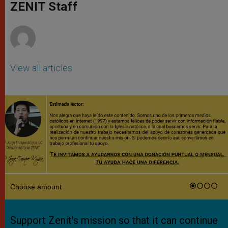
p
g
o
r
ZENIT Staff
p
e
k
r
View all articles