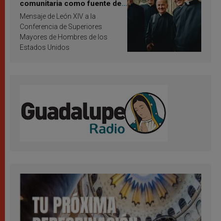
comunitaria como fuente de
inspiración y santificación
Mensaje de León XIV a la
Conferencia de Superiores
Mayores de Hombres de los
Estados Unidos