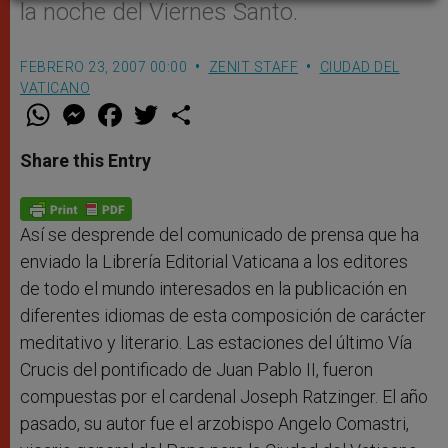
la noche del Viernes Santo.
FEBRERO 23, 2007 00:00
ZENIT STAFF
CIUDAD DEL
VATICANO
W
M
F
T
S
h
e
a
w
h
a
s
c
i
a
t
s
e
t
r
Share this Entry
s
e
b
t
e
A
n
o
e
p
g
o
r
p
e
k
r
Así se desprende del comunicado de prensa que ha
enviado la Librería Editorial Vaticana a los editores
de todo el mundo interesados en la publicación en
diferentes idiomas de esta composición de carácter
meditativo y literario.
Las estaciones del último Vía
Crucis del pontificado de Juan Pablo II, fueron
compuestas por el cardenal Joseph Ratzinger. El año
pasado, su autor fue el arzobispo Angelo Comastri,