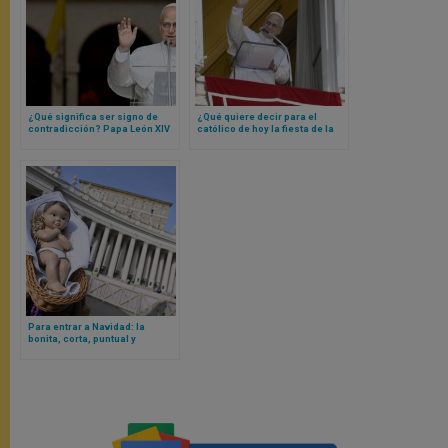
¿Qué significa ser signo de
¿Qué quiere decir para el
contradicción? Papa León XIV
católico de hoy la fiesta de la
lo explica
Exaltación de la Santa Cruz? La
respuesta concreta y breve de
Papa León XIV
Para entrar a Navidad: la
bonita, corta, puntual y
oportuna meditación sobre san
José realizada por el Papa
León XIV