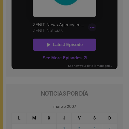
NOTICIAS POR DÍA
marzo 2007
L
M
X
J
V
S
D