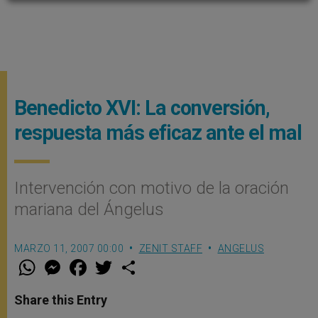
Benedicto XVI: La conversión,
respuesta más eficaz ante el mal
Intervención con motivo de la oración
mariana del Ángelus
MARZO 11, 2007 00:00
ZENIT STAFF
ANGELUS
W
M
F
T
S
h
e
a
w
h
a
s
c
i
a
t
s
e
t
r
Share this Entry
s
e
b
t
e