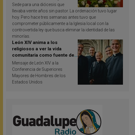
Sede para una diócesis que
llevaba veinte años sin pastor. La ordenación tuvo lugar
hoy. Pero hace tres semanas antes tuvo que
comprometer públicamente a la Iglesia local con la
controvertida ley que busca eliminar la identidad de las
minorías.
León XIV anima a los
religiosos a ver la vida
comunitaria como fuente de
inspiración y santificación
Mensaje de León XIV a la
Conferencia de Superiores
Mayores de Hombres de los
Estados Unidos