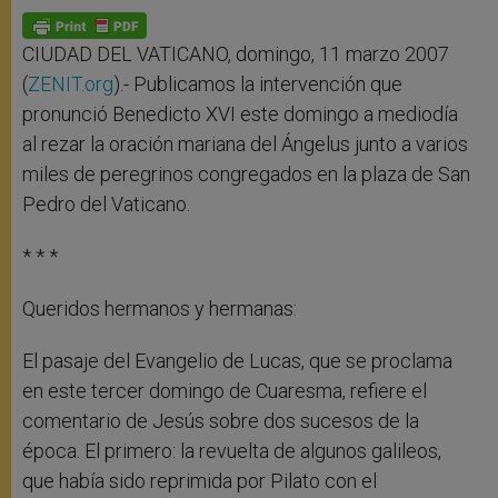
A
n
o
e
p
g
o
r
p
e
k
r
CIUDAD DEL VATICANO, domingo, 11 marzo 2007
(
ZENIT.org
).- Publicamos la intervención que
pronunció Benedicto XVI este domingo a mediodía
al rezar la oración mariana del Ángelus junto a varios
miles de peregrinos congregados en la plaza de San
Pedro del Vaticano.
* * *
Queridos hermanos y hermanas:
El pasaje del Evangelio de Lucas, que se proclama
en este tercer domingo de Cuaresma, refiere el
comentario de Jesús sobre dos sucesos de la
época. El primero: la revuelta de algunos galileos,
que había sido reprimida por Pilato con el