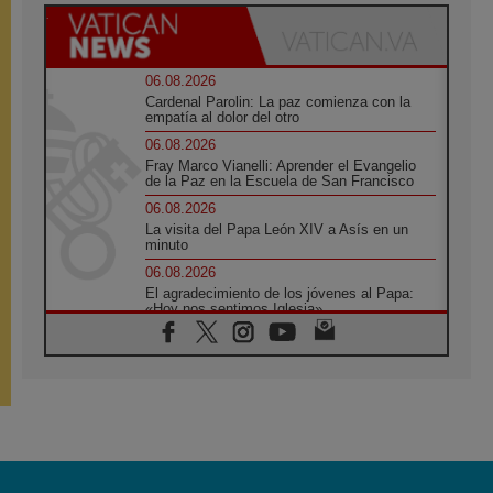
06.08.2026
Cardenal Parolin: La paz comienza con la
empatía al dolor del otro
06.08.2026
Fray Marco Vianelli: Aprender el Evangelio
de la Paz en la Escuela de San Francisco
06.08.2026
La visita del Papa León XIV a Asís en un
minuto
06.08.2026
El agradecimiento de los jóvenes al Papa:
«Hoy nos sentimos Iglesia»
06.08.2026
Líbano: Reanudan los coloquios en Roma en
medio de tensiones y ataques en el sur del
país
06.08.2026
Hiroshima y Nagasaki, 81 años después.
Comienzan "Diez Días Oración por la Paz"
06.08.2026