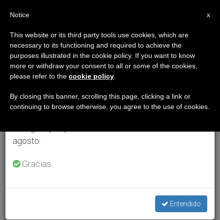
ES
Notice
×
x
Aviso importante
This website or its third party tools use cookies, which are
necessary to its functioning and required to achieve the
Del 27 de julio al 7 de agosto haremos la pausa
purposes illustrated in the cookie policy. If you want to know
anual, aprovechando que en el periodo de verano
more or withdraw your consent to all or some of the cookies,
please refer to the
cookie policy
.
se generan menos informaciones y también el
consumo de las mismas disminuye.
By closing this banner, scrolling this page, clicking a link or
continuing to browse otherwise, you agree to the use of cookies.
Retomamos el trabajo ordinario de las ediciones
en inglés y español de ZENIT el lunes 10 de
agosto.
Gracias.
Entendido