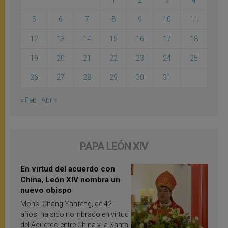
1
2
3
4
5
6
7
8
9
10
11
12
13
14
15
16
17
18
19
20
21
22
23
24
25
26
27
28
29
30
31
« Feb
Abr »
PAPA LEÓN XIV
En virtud del acuerdo con
China, León XIV nombra un
nuevo obispo
Mons. Chang Yanfeng, de 42
años, ha sido nombrado en virtud
del Acuerdo entre China y la Santa