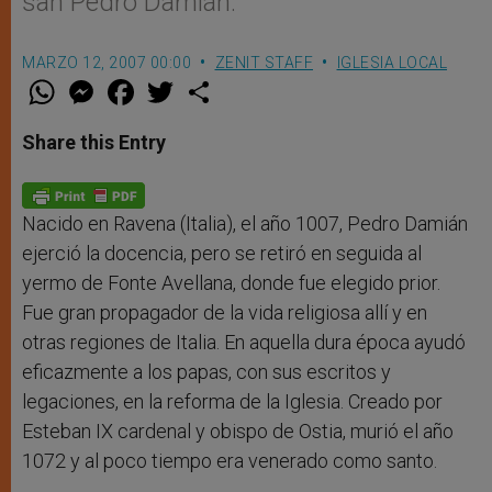
san Pedro Damián.
MARZO 12, 2007 00:00
ZENIT STAFF
IGLESIA LOCAL
W
M
F
T
S
h
e
a
w
h
a
s
c
i
a
t
s
e
t
r
Share this Entry
s
e
b
t
e
A
n
o
e
p
g
o
r
p
e
k
r
Nacido en Ravena (Italia), el año 1007, Pedro Damián
ejerció la docencia, pero se retiró en seguida al
yermo de Fonte Avellana, donde fue elegido prior.
Fue gran propagador de la vida religiosa allí y en
otras regiones de Italia. En aquella dura época ayudó
eficazmente a los papas, con sus escritos y
legaciones, en la reforma de la Iglesia. Creado por
Esteban IX cardenal y obispo de Ostia, murió el año
1072 y al poco tiempo era venerado como santo.