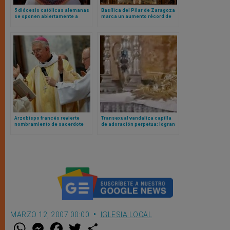
5 diócesis católicas alemanas
Basílica del Pilar de Zaragoza
se oponen abiertamente a
marca un aumento récord de
folleto para bendición de
peregrinaciones: mexicanos y
parejas del mismo sexo
colombianos entre peregrinos
promovido desde Conferencia
destacados
Episcopal
Arzobispo francés revierte
Transexual vandaliza capilla
nombramiento de sacerdote
de adoración perpetua: logran
condenado por abuso
rescatar la Eucaristía
MARZO 12, 2007 00:00
IGLESIA LOCAL
W
M
F
T
S