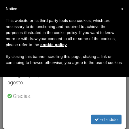
ES
Notice
×
x
Aviso importante
This website or its third party tools use cookies, which are
necessary to its functioning and required to achieve the
Del 27 de julio al 7 de agosto haremos la pausa
purposes illustrated in the cookie policy. If you want to know
anual, aprovechando que en el periodo de verano
more or withdraw your consent to all or some of the cookies,
please refer to the
cookie policy
.
se generan menos informaciones y también el
consumo de las mismas disminuye.
By closing this banner, scrolling this page, clicking a link or
continuing to browse otherwise, you agree to the use of cookies.
Retomamos el trabajo ordinario de las ediciones
en inglés y español de ZENIT el lunes 10 de
agosto.
Gracias.
Entendido