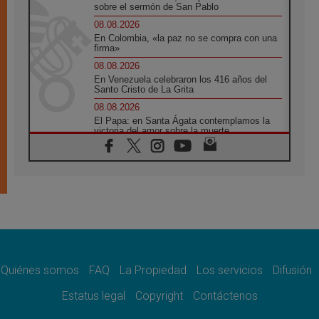
sobre el sermón de San Pablo
08.08.2026
En Colombia, «la paz no se compra con una
firma»
08.08.2026
En Venezuela celebraron los 416 años del
Santo Cristo de La Grita
08.08.2026
El Papa: en Santa Ágata contemplamos la
victoria del amor sobre la muerte
08.08.2026
León XIV visitará el Santuario de la Madre
del Buen Consejo de Genazzano
07.08.2026
Filipinas: el Vicariato Apostólico de Calapán
se convierte en diócesis
07.08.2026
Honduras: Los desplazados invisibles de una
crisis olvidada
Quiénes somos
FAQ
La Propiedad
Los servicios
Difusión
07.08.2026
Bokalic: "En Argentina el Papa León señalará
Estatus legal
Copyright
Contáctenos
el compromiso del cristiano"
07.08.2026