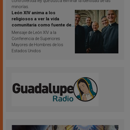
controvertida ley que busca eliminar la identidad de las
minorías.
León XIV anima a los
religiosos a ver la vida
comunitaria como fuente de
inspiración y santificación
Mensaje de León XIV a la
Conferencia de Superiores
Mayores de Hombres de los
Estados Unidos