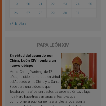
19
20
21
22
23
24
25
26
27
28
29
30
31
« Feb
Abr »
PAPA LEÓN XIV
En virtud del acuerdo con
China, León XIV nombra un
nuevo obispo
Mons. Chang Yanfeng, de 42
años, ha sido nombrado en virtud
del Acuerdo entre China y la Santa
Sede para una diócesis que
llevaba veinte años sin pastor. La ordenación tuvo lugar
hoy. Pero hace tres semanas antes tuvo que
comprometer públicamente a la Iglesia local con la