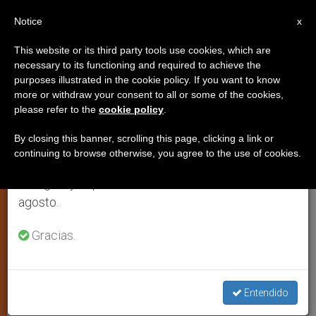
ES
Notice
×
x
Aviso importante
This website or its third party tools use cookies, which are
necessary to its functioning and required to achieve the
Del 27 de julio al 7 de agosto haremos la pausa
purposes illustrated in the cookie policy. If you want to know
El aborto, exterminio hitleriano
anual, aprovechando que en el periodo de verano
more or withdraw your consent to all or some of the cookies,
please refer to the
cookie policy
.
se generan menos informaciones y también el
consumo de las mismas disminuye.
By closing this banner, scrolling this page, clicking a link or
Según el monseñor Felipe Arizmendi
continuing to browse otherwise, you agree to the use of cookies.
Retomamos el trabajo ordinario de las ediciones
Esquivel, obispo de San Cristóbal de
en inglés y español de ZENIT el lunes 10 de
las Casas,
agosto.
MARZO 17, 2007 00:00
ZENIT STAFF
JUSTICIA Y PAZ
Gracias.
W
M
F
T
S
h
e
a
w
h
a
s
c
i
a
t
s
e
t
r
Share this Entry
s
e
b
t
e
Entendido
A
n
o
e
p
g
o
r