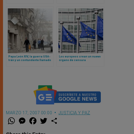
contra las restricciones
débiles, advierten obispos
israelíes al profesorado
palestino
Papa León XIV, la guerra USA-
Los europeos crean un nuevo
Irán y un contundente llamado
órgano de censura
en un Oriente Medio al borde
del abismo
MARZO 17, 2007 00:00
JUSTICIA Y PAZ
W
M
F
T
S
h
e
a
w
h
a
s
c
i
a
t
s
e
t
r