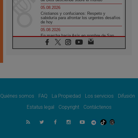
05.08.2026
Cristianos y confucianos: Respeto y
sabiduría para afrontar los urgentes desafíos
de hoy
05.08.2026
En marcha hacia Asís en nombre de San
Francisco, a la espera de León
05.08.2026
Venezuela, Padre Pagniello: "En medio del
dolor, una Iglesia que no se rinde"
05.08.2026
La Fuerza del "Círculo de Héroes" con el
Papa en la Audiencia General
05.08.2026
Nuncio en Ucrania: Preocupa escuchar a
quienes bendicen la guerra
Quiénes somos
FAQ
La Propiedad
Los servicios
Difusión
05.08.2026
Estatus legal
Copyright
Contáctenos
Ucrania: Ataque masivo en Kyiv durante la
noche
05.08.2026
Colombo: "La visita del Papa a Argentina
llevará un mensaje de paz y dignidad
humana"