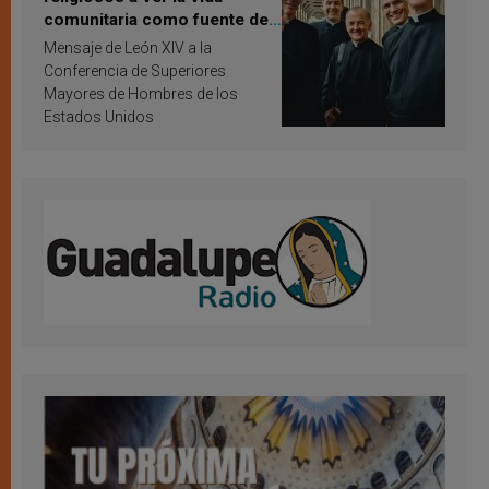
comunitaria como fuente de
inspiración y santificación
Mensaje de León XIV a la
Conferencia de Superiores
Mayores de Hombres de los
Estados Unidos