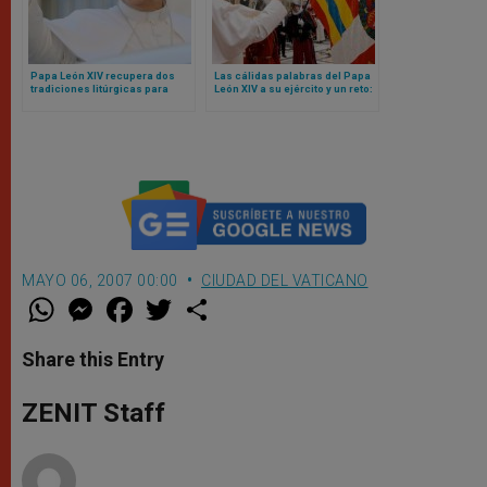
Papa León XIV recupera dos
Las cálidas palabras del Papa
tradiciones litúrgicas para
León XIV a su ejército y un reto:
Navidad
sean mensaje de unidad para
toda la Curia Romana
MAYO 06, 2007 00:00
CIUDAD DEL VATICANO
W
M
F
T
S
h
e
a
w
h
a
s
c
i
a
t
s
e
t
r
Share this Entry
s
e
b
t
e
A
n
o
e
p
g
o
r
ZENIT Staff
p
e
k
r