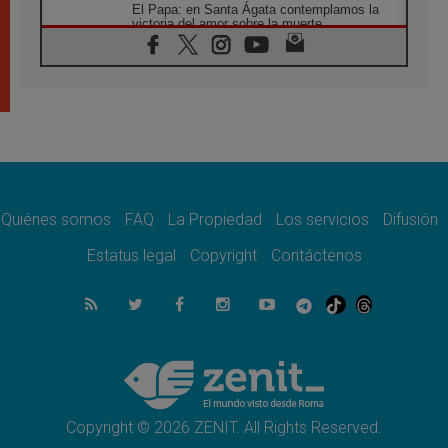
El Papa: en Santa Ágata contemplamos la
victoria del amor sobre la muerte
08.08.2026
León XIV visitará el Santuario de la Madre
del Buen Consejo de Genazzano
07.08.2026
Filipinas: el Vicariato Apostólico de Calapán
se convierte en diócesis
07.08.2026
Honduras: Los desplazados invisibles de una
crisis olvidada
Quiénes somos
FAQ
La Propiedad
Los servicios
Difusión
07.08.2026
Bokalic: "En Argentina el Papa León señalará
Estatus legal
Copyright
Contáctenos
el compromiso del cristiano"
07.08.2026
La matanza de niños en Gaza no cesa: 300
muertos en 300 días
07.08.2026
Tagle: La guerra desfigura el mundo, solo la
revelación de Dios lo transfigura
Copyright © 2026 ZENIT. All Rights Reserved.