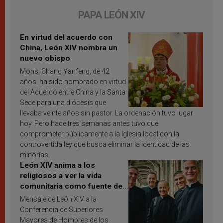
PAPA LEÓN XIV
En virtud del acuerdo con
China, León XIV nombra un
nuevo obispo
Mons. Chang Yanfeng, de 42
años, ha sido nombrado en virtud
del Acuerdo entre China y la Santa
Sede para una diócesis que
llevaba veinte años sin pastor. La ordenación tuvo lugar
hoy. Pero hace tres semanas antes tuvo que
comprometer públicamente a la Iglesia local con la
controvertida ley que busca eliminar la identidad de las
minorías.
León XIV anima a los
religiosos a ver la vida
comunitaria como fuente de
inspiración y santificación
Mensaje de León XIV a la
Conferencia de Superiores
Mayores de Hombres de los