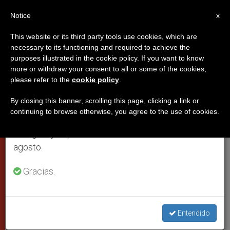
ES
Notice
×
x
Aviso importante
This website or its third party tools use cookies, which are
necessary to its functioning and required to achieve the
Del 27 de julio al 7 de agosto haremos la pausa
purposes illustrated in the cookie policy. If you want to know
Nuevo secretario de la
anual, aprovechando que en el periodo de verano
more or withdraw your consent to all or some of the cookies,
please refer to the
cookie policy
.
se generan menos informaciones y también el
Congregación para las Causas
consumo de las mismas disminuye.
de los Santos
By closing this banner, scrolling this page, clicking a link or
continuing to browse otherwise, you agree to the use of cookies.
Retomamos el trabajo ordinario de las ediciones
en inglés y español de ZENIT el lunes 10 de
El monseñor italiano Michele Di
agosto.
Ruberto
Gracias.
MAYO 06, 2007 00:00
ZENIT STAFF
CIUDAD DEL
VATICANO
W
M
F
T
S
Entendido
h
e
a
w
h
a
s
c
i
a