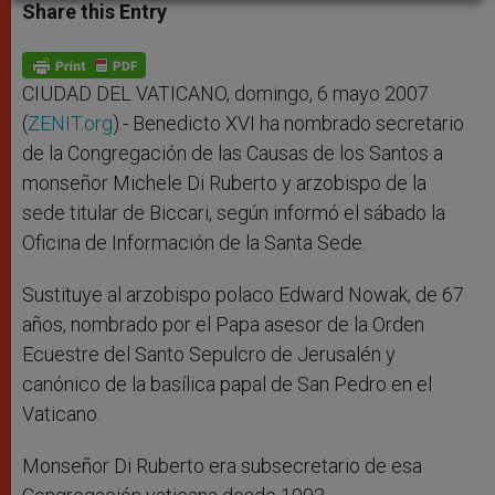
t
s
e
t
r
Share this Entry
s
e
b
t
e
A
n
o
e
p
g
o
r
p
e
k
r
CIUDAD DEL VATICANO, domingo, 6 mayo 2007
(
ZENIT.org
).- Benedicto XVI ha nombrado secretario
de la Congregación de las Causas de los Santos a
monseñor Michele Di Ruberto y arzobispo de la
sede titular de Biccari, según informó el sábado la
Oficina de Información de la Santa Sede.
Sustituye al arzobispo polaco Edward Nowak, de 67
años, nombrado por el Papa asesor de la Orden
Ecuestre del Santo Sepulcro de Jerusalén y
canónico de la basílica papal de San Pedro en el
Vaticano.
Monseñor Di Ruberto era subsecretario de esa