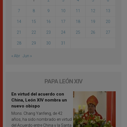
1
2
3
4
5
6
7
8
9
10
11
12
13
14
15
16
17
18
19
20
21
22
23
24
25
26
27
28
29
30
31
« Abr
Jun »
PAPA LEÓN XIV
En virtud del acuerdo con
China, León XIV nombra un
nuevo obispo
Mons. Chang Yanfeng, de 42
años, ha sido nombrado en virtud
del Acuerdo entre China y la Santa