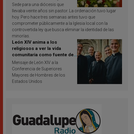
Sede para una diócesis que
llevaba veinte años sin pastor. La ordenación tuvo lugar
hoy. Pero hace tres semanas antes tuvo que
comprometer públicamente a la Iglesia local con la
controvertida ley que busca eliminar la identidad de las
minorías.
León XIV anima a los
religiosos a ver la vida
comunitaria como fuente de
inspiración y santificación
Mensaje de León XIV a la
Conferencia de Superiores
Mayores de Hombres de los
Estados Unidos