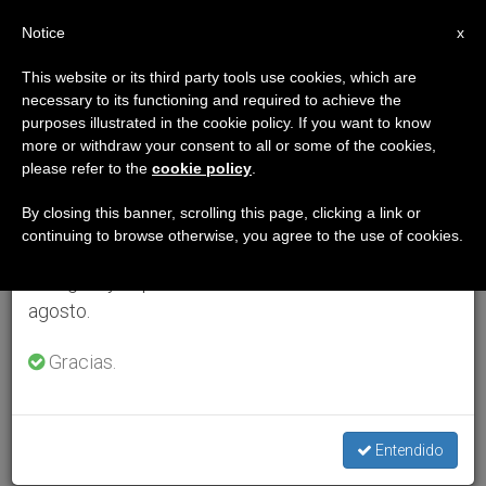
ES
Notice
×
x
Aviso importante
This website or its third party tools use cookies, which are
necessary to its functioning and required to achieve the
Del 27 de julio al 7 de agosto haremos la pausa
purposes illustrated in the cookie policy. If you want to know
anual, aprovechando que en el periodo de verano
more or withdraw your consent to all or some of the cookies,
please refer to the
cookie policy
.
se generan menos informaciones y también el
consumo de las mismas disminuye.
By closing this banner, scrolling this page, clicking a link or
continuing to browse otherwise, you agree to the use of cookies.
Retomamos el trabajo ordinario de las ediciones
en inglés y español de ZENIT el lunes 10 de
agosto.
Gracias.
Entendido