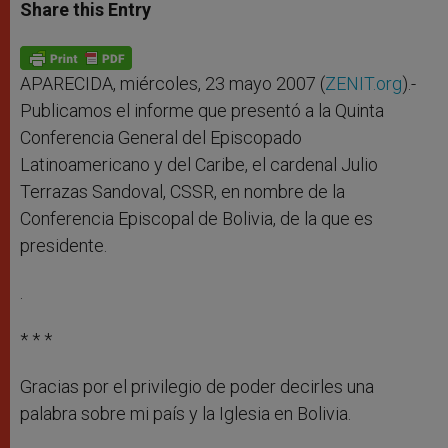
t
s
e
t
r
Share this Entry
s
e
b
t
e
A
n
o
e
p
g
o
r
p
e
k
r
APARECIDA, miércoles, 23 mayo 2007 (
ZENIT.org
).-
Publicamos el informe que presentó a la Quinta
Conferencia General del Episcopado
Latinoamericano y del Caribe, el cardenal Julio
Terrazas Sandoval, CSSR, en nombre de la
Conferencia Episcopal de Bolivia, de la que es
presidente.
.
* * *
Gracias por el privilegio de poder decirles una
palabra sobre mi país y la Iglesia en Bolivia.