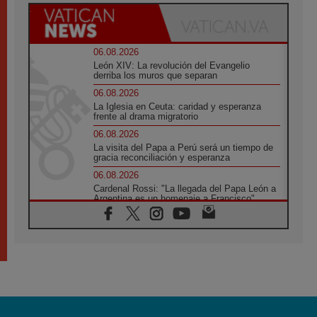
06.08.2026
León XIV: La revolución del Evangelio
derriba los muros que separan
06.08.2026
La Iglesia en Ceuta: caridad y esperanza
frente al drama migratorio
06.08.2026
La visita del Papa a Perú será un tiempo de
gracia reconciliación y esperanza
06.08.2026
Cardenal Rossi: "La llegada del Papa León a
Argentina es un homenaje a Francisco"
06.08.2026
En Asís, León XIV invita a los jóvenes a
«construir la civilización del amor»
05.08.2026
El cardenal Parolin en México: Toda la
sociedad necesita el mensaje del Evangelio
05.08.2026
Santa María la Mayor, Makrickas: La gracia