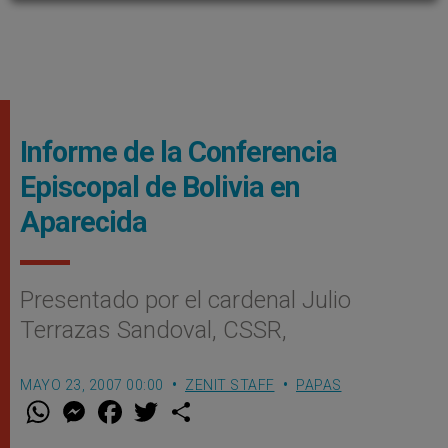
Informe de la Conferencia
Episcopal de Bolivia en
Aparecida
Presentado por el cardenal Julio
Terrazas Sandoval, CSSR,
MAYO 23, 2007 00:00
ZENIT STAFF
PAPAS
W
M
F
T
S
h
e
a
w
h
a
s
c
i
a