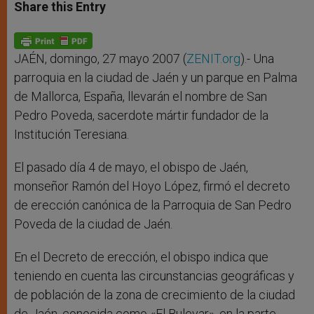
t
s
e
t
r
Share this Entry
s
e
b
t
e
A
n
o
e
p
g
o
r
p
e
k
r
JAÉN, domingo, 27 mayo 2007 (
ZENIT.org
).- Una
parroquia en la ciudad de Jaén y un parque en Palma
de Mallorca, España, llevarán el nombre de San
Pedro Poveda, sacerdote mártir fundador de la
Institución Teresiana.
El pasado día 4 de mayo, el obispo de Jaén,
monseñor Ramón del Hoyo López, firmó el decreto
de erección canónica de la Parroquia de San Pedro
Poveda de la ciudad de Jaén.
En el Decreto de erección, el obispo indica que
teniendo en cuenta las circunstancias geográficas y
de población de la zona de crecimiento de la ciudad
de Jaén, conocida como «El Bulevar», en la parte