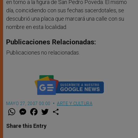
en torno a la figura de San Pedro Poveda. El mismo
día, coincidiendo con sus fechas sacerdotales, se
descubrió una placa que marcará una calle con su
nombre en esta localidad.
Publicaciones Relacionadas:
Publicaciones no relacionadas.
MAYO 27, 2007 00:00
ARTE Y CULTURA
W
M
F
T
S
h
e
a
w
h
a
s
c
i
a
t
s
e
t
r
Share this Entry
s
e
b
t
e
A
n
o
e