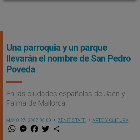
Una parroquia y un parque
llevarán el nombre de San Pedro
Poveda
En las ciudades españolas de Jaén y
Palma de Mallorca
MAYO 27, 2007 00:00
ZENIT STAFF
ARTE Y CULTURA
W
M
F
T
S
h
e
a
w
h
a
s
c
i
a