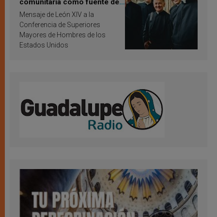
comunitaria como fuente de
inspiración y santificación
Mensaje de León XIV a la
Conferencia de Superiores
Mayores de Hombres de los
Estados Unidos