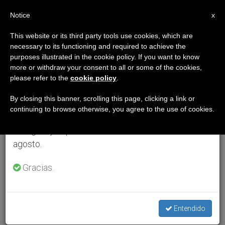
ES
Notice
×
x
Aviso importante
This website or its third party tools use cookies, which are
necessary to its functioning and required to achieve the
Del 27 de julio al 7 de agosto haremos la pausa
purposes illustrated in the cookie policy. If you want to know
anual, aprovechando que en el periodo de verano
more or withdraw your consent to all or some of the cookies,
please refer to the
cookie policy
.
se generan menos informaciones y también el
consumo de las mismas disminuye.
By closing this banner, scrolling this page, clicking a link or
continuing to browse otherwise, you agree to the use of cookies.
Retomamos el trabajo ordinario de las ediciones
en inglés y español de ZENIT el lunes 10 de
agosto.
Gracias.
Entendido