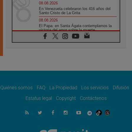
08.08.2026
En Venezuela celebraron los 416 años del
Santo Cristo de La Grita
08.08.2026
El Papa: en Santa Ágata contemplamos la
victoria del amor sobre la muerte
08.08.2026
León XIV visitará el Santuario de la Madre
del Buen Consejo de Genazzano
07.08.2026
Filipinas: el Vicariato Apostólico de Calapán
se convierte en diócesis
07.08.2026
Honduras: Los desplazados invisibles de una
crisis olvidada
Quiénes somos
FAQ
La Propiedad
Los servicios
Difusión
07.08.2026
Bokalic: "En Argentina el Papa León señalará
Estatus legal
Copyright
Contáctenos
el compromiso del cristiano"
07.08.2026
La matanza de niños en Gaza no cesa: 300
muertos en 300 días
07.08.2026
Tagle: La guerra desfigura el mundo, solo la