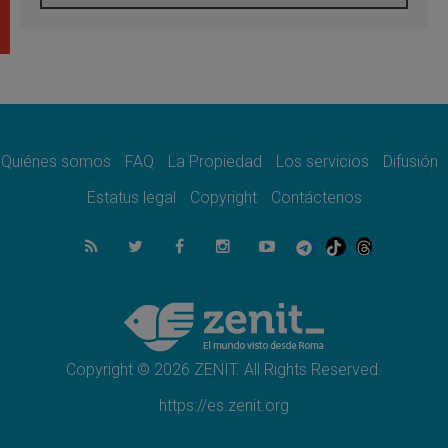
León XIV visitará el Santuario de la Madre
del Buen Consejo de Genazzano
07.08.2026
Filipinas: el Vicariato Apostólico de Calapán
se convierte en diócesis
07.08.2026
Honduras: Los desplazados invisibles de una
crisis olvidada
Quiénes somos
FAQ
La Propiedad
Los servicios
Difusión
07.08.2026
Bokalic: "En Argentina el Papa León señalará
Estatus legal
Copyright
Contáctenos
el compromiso del cristiano"
07.08.2026
La matanza de niños en Gaza no cesa: 300
muertos en 300 días
07.08.2026
Tagle: La guerra desfigura el mundo, solo la
revelación de Dios lo transfigura
Copyright © 2026 ZENIT. All Rights Reserved.
https://es.zenit.org