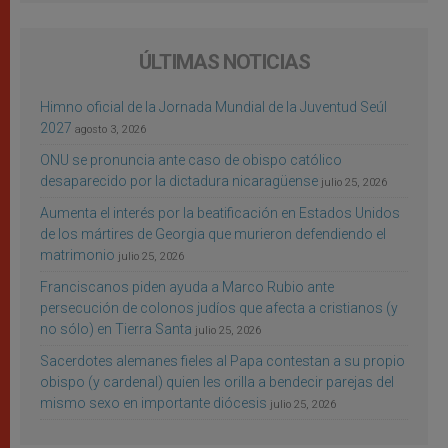
ÚLTIMAS NOTICIAS
Himno oficial de la Jornada Mundial de la Juventud Seúl
2027
agosto 3, 2026
ONU se pronuncia ante caso de obispo católico
desaparecido por la dictadura nicaragüense
julio 25, 2026
Aumenta el interés por la beatificación en Estados Unidos
de los mártires de Georgia que murieron defendiendo el
matrimonio
julio 25, 2026
Franciscanos piden ayuda a Marco Rubio ante
persecución de colonos judíos que afecta a cristianos (y
no sólo) en Tierra Santa
julio 25, 2026
Sacerdotes alemanes fieles al Papa contestan a su propio
obispo (y cardenal) quien les orilla a bendecir parejas del
mismo sexo en importante diócesis
julio 25, 2026