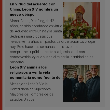
En virtud del acuerdo con
China, León XIV nombra un
nuevo obispo
Mons. Chang Yanfeng, de 42
años, ha sido nombrado en virtud
del Acuerdo entre China y la Santa
Sede para una diócesis que
llevaba veinte años sin pastor. La ordenación tuvo lugar
hoy. Pero hace tres semanas antes tuvo que
comprometer públicamente a la Iglesia local con la
controvertida ley que busca eliminar la identidad de las
minorías.
León XIV anima a los
religiosos a ver la vida
comunitaria como fuente de
inspiración y santificación
Mensaje de León XIV a la
Conferencia de Superiores
Mayores de Hombres de los
Estados Unidos