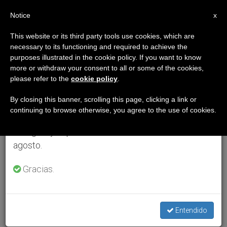
ES
Notice
×
x
Aviso importante
This website or its third party tools use cookies, which are
necessary to its functioning and required to achieve the
Del 27 de julio al 7 de agosto haremos la pausa
purposes illustrated in the cookie policy. If you want to know
anual, aprovechando que en el periodo de verano
more or withdraw your consent to all or some of the cookies,
please refer to the
cookie policy
.
se generan menos informaciones y también el
consumo de las mismas disminuye.
By closing this banner, scrolling this page, clicking a link or
continuing to browse otherwise, you agree to the use of cookies.
Retomamos el trabajo ordinario de las ediciones
en inglés y español de ZENIT el lunes 10 de
agosto.
Gracias.
Entendido