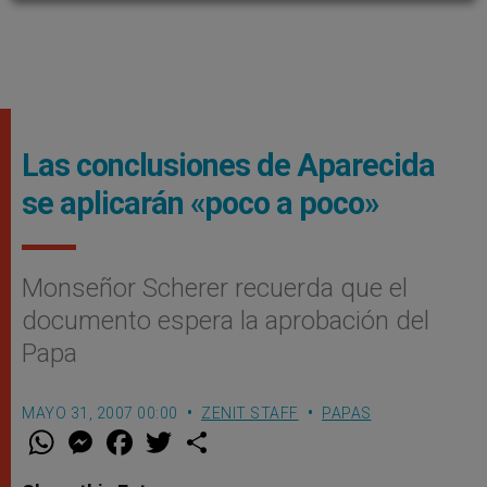
Las conclusiones de Aparecida
se aplicarán «poco a poco»
Monseñor Scherer recuerda que el
documento espera la aprobación del
Papa
MAYO 31, 2007 00:00
ZENIT STAFF
PAPAS
W
M
F
T
S
h
e
a
w
h
a
s
c
i
a
t
s
e
t
r