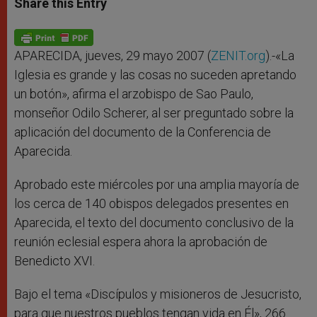
Share this Entry
s
e
b
t
e
A
n
o
e
p
g
o
r
p
e
k
r
APARECIDA, jueves, 29 mayo 2007 (
ZENIT.org
).-«La
Iglesia es grande y las cosas no suceden apretando
un botón», afirma el arzobispo de Sao Paulo,
monseñor Odilo Scherer, al ser preguntado sobre la
aplicación del documento de la Conferencia de
Aparecida.
Aprobado este miércoles por una amplia mayoría de
los cerca de 140 obispos delegados presentes en
Aparecida, el texto del documento conclusivo de la
reunión eclesial espera ahora la aprobación de
Benedicto XVI.
Bajo el tema «Discípulos y misioneros de Jesucristo,
para que nuestros pueblos tengan vida en Él», 266