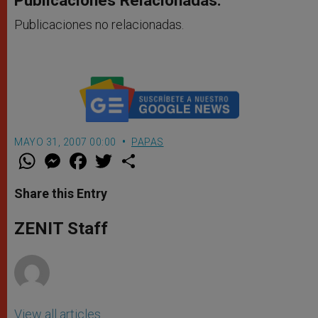
Publicaciones Relacionadas:
Publicaciones no relacionadas.
MAYO 31, 2007 00:00
PAPAS
W
M
F
T
S
h
e
a
w
h
a
s
c
i
a
t
s
e
t
r
Share this Entry
s
e
b
t
e
A
n
o
e
p
g
o
r
ZENIT Staff
p
e
k
r
View all articles