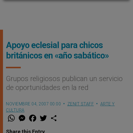
Apoyo eclesial para chicos
británicos en «año sabático»
Grupos religiosos publican un servicio
de oportunidades en la red
NOVIEMBRE 04, 2007 00:00
ZENIT STAFF
ARTE Y
CULTURA
W
M
F
T
S
h
e
a
w
h
a
s
c
i
a
t
s
e
t
r
Share this Entry