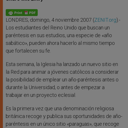
s
e
b
t
e
A
n
o
e
p
g
o
r
p
e
k
r
LONDRES, domingo, 4 noviembre 2007 (
ZENIT.org
).-
Los estudiantes del Reino Unido que buscan un
paréntesis en sus estudios, una especie de «año
sabático», pueden ahora hacerlo al mismo tiempo
que fortalecen su fe.
Esta semana, la Iglesia ha lanzado un nuevo sitio en
la Red para animar a jóvenes católicos a considerar
la posibilidad de emplear un año-paréntesis antes o
durante la Universidad, o antes de empezar a
trabajar en un proyecto eclesial.
Es la primera vez que una denominación religiosa
británica recoge y publica sus oportunidades de año-
paréntesis en un único sitio «paraguas», que recoge