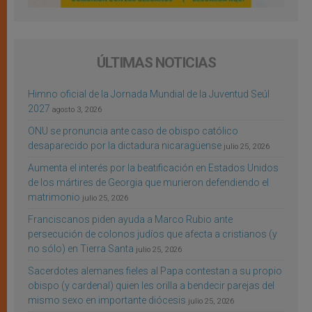
ÚLTIMAS NOTICIAS
Himno oficial de la Jornada Mundial de la Juventud Seúl
2027
agosto 3, 2026
ONU se pronuncia ante caso de obispo católico
desaparecido por la dictadura nicaragüense
julio 25, 2026
Aumenta el interés por la beatificación en Estados Unidos
de los mártires de Georgia que murieron defendiendo el
matrimonio
julio 25, 2026
Franciscanos piden ayuda a Marco Rubio ante
persecución de colonos judíos que afecta a cristianos (y
no sólo) en Tierra Santa
julio 25, 2026
Sacerdotes alemanes fieles al Papa contestan a su propio
obispo (y cardenal) quien les orilla a bendecir parejas del
mismo sexo en importante diócesis
julio 25, 2026