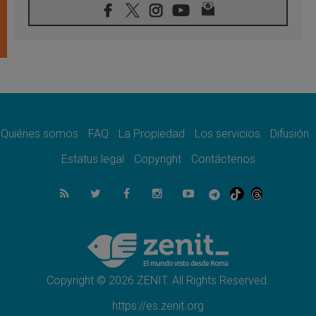
país
06.08.2026
Hiroshima y Nagasaki, 81 años después.
Comienzan "Diez Días Oración por la Paz"
06.08.2026
Pizzaballa en Asís: los cristianos quieren
paz
06.08.2026
Sturla: La visita de León XIV será una buena
noticia para todo el Uruguay
Quiénes somos
FAQ
La Propiedad
Los servicios
Difusión
06.08.2026
Estatus legal
Copyright
Contáctenos
León XIV: La revolución del Evangelio
derriba los muros que separan
06.08.2026
La Iglesia en Ceuta: caridad y esperanza
frente al drama migratorio
06.08.2026
La visita del Papa a Perú será un tiempo de
gracia reconciliación y esperanza
Copyright © 2026 ZENIT. All Rights Reserved.
https://es.zenit.org