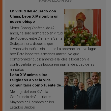
PAPA LEÓN XIV
En virtud del acuerdo con
China, León XIV nombra un
nuevo obispo
Mons. Chang Yanfeng, de 42
años, ha sido nombrado en virtud
del Acuerdo entre China y la Santa
Sede para una diócesis que
llevaba veinte años sin pastor. La ordenación tuvo lugar
hoy. Pero hace tres semanas antes tuvo que
comprometer públicamente a la Iglesia local con la
controvertida ley que busca eliminar la identidad de las
minorías.
León XIV anima a los
religiosos a ver la vida
comunitaria como fuente de
inspiración y santificación
Mensaje de León XIV a la
Conferencia de Superiores
Mayores de Hombres de los
Estados Unidos