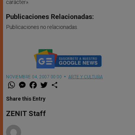
carácter».
Publicaciones Relacionadas:
Publicaciones no relacionadas.
NOVIEMBRE 04, 2007 00:00
ARTE Y CULTURA
W
M
F
T
S
h
e
a
w
h
a
s
c
i
a
t
s
e
t
r
Share this Entry
s
e
b
t
e
A
n
o
e
p
g
o
r
ZENIT Staff
p
e
k
r