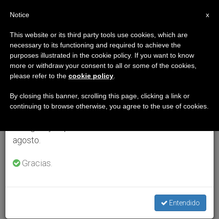
ES
Notice
×
x
Aviso importante
This website or its third party tools use cookies, which are
necessary to its functioning and required to achieve the
Del 27 de julio al 7 de agosto haremos la pausa
purposes illustrated in the cookie policy. If you want to know
anual, aprovechando que en el periodo de verano
more or withdraw your consent to all or some of the cookies,
please refer to the
cookie policy
.
se generan menos informaciones y también el
consumo de las mismas disminuye.
By closing this banner, scrolling this page, clicking a link or
continuing to browse otherwise, you agree to the use of cookies.
Retomamos el trabajo ordinario de las ediciones
en inglés y español de ZENIT el lunes 10 de
agosto.
Gracias.
Entendido