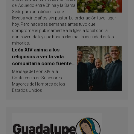
del Acuerdo entre China y la Santa
Sede para una diócesis que
llevaba veinte años sin pastor. La ordenación tuvo lugar
hoy. Pero hace tres semanas antes tuvo que
comprometer públicamente a la Iglesia local con la
controvertida ley que busca eliminar la identidad de las
minorías.
León XIV anima a los
religiosos a ver la vida
comunitaria como fuente
de inspiración y
Mensaje de León XIV a la
santificación
Conferencia de Superiores
Mayores de Hombres de los
Estados Unidos