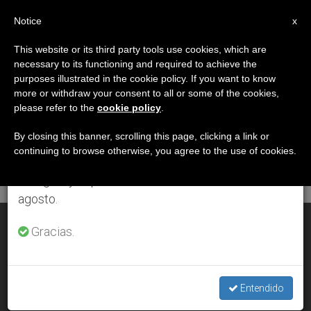
ES
Notice
×
x
Aviso importante
This website or its third party tools use cookies, which are
necessary to its functioning and required to achieve the
Del 27 de julio al 7 de agosto haremos la pausa
DÍA
purposes illustrated in the cookie policy. If you want to know
anual, aprovechando que en el periodo de verano
Marzo 31st, 2008
more or withdraw your consent to all or some of the cookies,
please refer to the
cookie policy
.
se generan menos informaciones y también el
consumo de las mismas disminuye.
By closing this banner, scrolling this page, clicking a link or
continuing to browse otherwise, you agree to the use of cookies.
ÚLTIMAS NOTICIAS
Retomamos el trabajo ordinario de las ediciones
en inglés y español de ZENIT el lunes 10 de
agosto.
Benedicto XVI: La alegría de la Resurrección de Cristo
Gracias.
MAR 31, 2008 00:00
ZENIT STAFF
Entendido