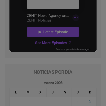
NOTICIAS POR DÍA
marzo 2008
L
M
X
J
V
S
D
1
2