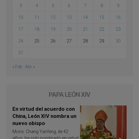
3
4
5
6
7
8
9
10
11
12
13
14
15
16
17
18
19
20
21
22
23
24
25
26
27
28
29
30
31
« Feb
Abr »
PAPA LEÓN XIV
En virtud del acuerdo con
China, León XIV nombra un
nuevo obispo
Mons. Chang Yanfeng, de 42
años, ha sido nombrado en virtud