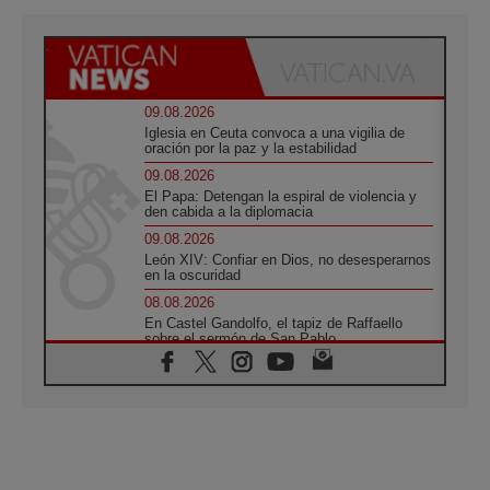
09.08.2026
Iglesia en Ceuta convoca a una vigilia de
oración por la paz y la estabilidad
09.08.2026
El Papa: Detengan la espiral de violencia y
den cabida a la diplomacia
09.08.2026
León XIV: Confiar en Dios, no desesperarnos
en la oscuridad
08.08.2026
En Castel Gandolfo, el tapiz de Raffaello
sobre el sermón de San Pablo
08.08.2026
En Colombia, «la paz no se compra con una
firma»
08.08.2026
En Venezuela celebraron los 416 años del
Santo Cristo de La Grita