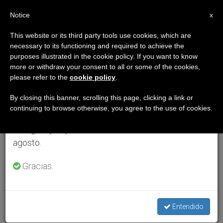
ES
Notice
×
x
Aviso importante
This website or its third party tools use cookies, which are
necessary to its functioning and required to achieve the
Del 27 de julio al 7 de agosto haremos la pausa
purposes illustrated in the cookie policy. If you want to know
anual, aprovechando que en el periodo de verano
more or withdraw your consent to all or some of the cookies,
please refer to the
cookie policy
.
se generan menos informaciones y también el
consumo de las mismas disminuye.
By closing this banner, scrolling this page, clicking a link or
continuing to browse otherwise, you agree to the use of cookies.
Retomamos el trabajo ordinario de las ediciones
en inglés y español de ZENIT el lunes 10 de
agosto.
Gracias.
Entendido