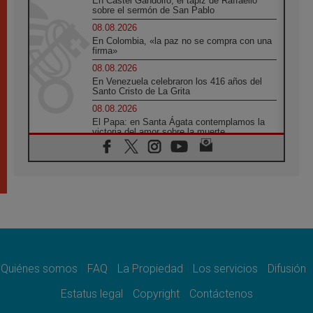
En Castel Gandolfo, el tapiz de Raffaello
sobre el sermón de San Pablo
08.08.2026
En Colombia, «la paz no se compra con una
firma»
08.08.2026
En Venezuela celebraron los 416 años del
Santo Cristo de La Grita
08.08.2026
El Papa: en Santa Ágata contemplamos la
victoria del amor sobre la muerte
08.08.2026
León XIV visitará el Santuario de la Madre
del Buen Consejo de Genazzano
07.08.2026
Filipinas: el Vicariato Apostólico de Calapán
se convierte en diócesis
07.08.2026
Honduras: Los desplazados invisibles de una
crisis olvidada
Quiénes somos
FAQ
La Propiedad
Los servicios
Difusión
07.08.2026
Bokalic: "En Argentina el Papa León señalará
Estatus legal
Copyright
Contáctenos
el compromiso del cristiano"
07.08.2026