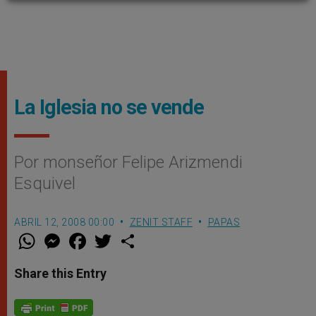
La Iglesia no se vende
Por monseñor Felipe Arizmendi
Esquivel
ABRIL 12, 2008 00:00
ZENIT STAFF
PAPAS
W
M
F
T
S
h
e
a
w
h
a
s
c
i
a
t
s
e
t
r
Share this Entry
s
e
b
t
e
A
n
o
e
p
g
o
r
p
e
k