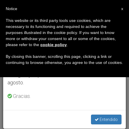
ES
Notice
×
x
Aviso importante
This website or its third party tools use cookies, which are
necessary to its functioning and required to achieve the
Del 27 de julio al 7 de agosto haremos la pausa
purposes illustrated in the cookie policy. If you want to know
anual, aprovechando que en el periodo de verano
more or withdraw your consent to all or some of the cookies,
please refer to the
cookie policy
.
se generan menos informaciones y también el
consumo de las mismas disminuye.
By closing this banner, scrolling this page, clicking a link or
continuing to browse otherwise, you agree to the use of cookies.
Retomamos el trabajo ordinario de las ediciones
en inglés y español de ZENIT el lunes 10 de
agosto.
Gracias.
Entendido