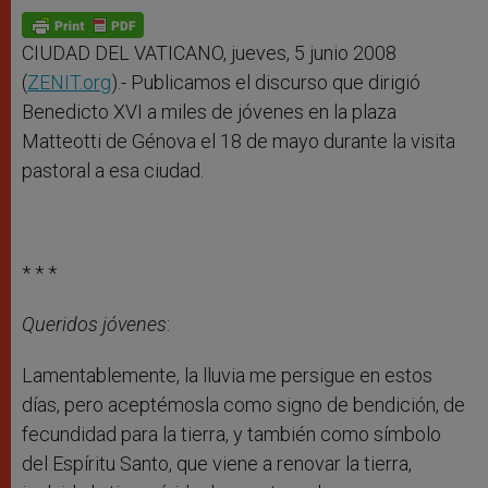
A
n
o
e
p
g
o
r
p
e
k
r
CIUDAD DEL VATICANO, jueves, 5 junio 2008
(
ZENIT.org
).- Publicamos el discurso que dirigió
Benedicto XVI a miles de jóvenes en la plaza
Matteotti de Génova el 18 de mayo durante la visita
pastoral a esa ciudad.
* * *
Queridos jóvenes
:
Lamentablemente, la lluvia me persigue en estos
días, pero aceptémosla como signo de bendición, de
fecundidad para la tierra, y también como símbolo
del Espíritu Santo, que viene a renovar la tierra,