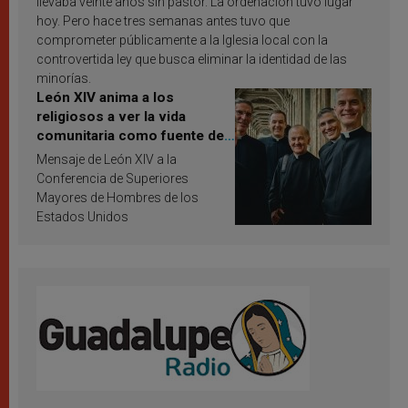
llevaba veinte años sin pastor. La ordenación tuvo lugar
hoy. Pero hace tres semanas antes tuvo que
comprometer públicamente a la Iglesia local con la
controvertida ley que busca eliminar la identidad de las
minorías.
León XIV anima a los
religiosos a ver la vida
comunitaria como fuente de
inspiración y santificación
Mensaje de León XIV a la
Conferencia de Superiores
Mayores de Hombres de los
Estados Unidos