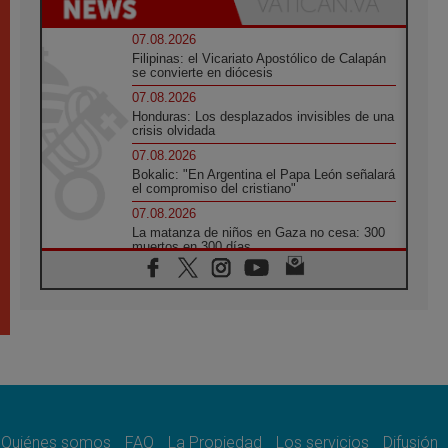
07.08.2026
Filipinas: el Vicariato Apostólico de Calapán
se convierte en diócesis
07.08.2026
Honduras: Los desplazados invisibles de una
crisis olvidada
07.08.2026
Bokalic: "En Argentina el Papa León señalará
el compromiso del cristiano"
07.08.2026
La matanza de niños en Gaza no cesa: 300
muertos en 300 días
07.08.2026
Tagle: La guerra desfigura el mundo, solo la
revelación de Dios lo transfigura
07.08.2026
Presentada la Trienal de Arte de las
Universidades Católicas: «Exercises in
Empathy»
07.08.2026
Fortunatus Nwachukwu: la comunicación
como misión al servicio del Evangelio
Quiénes somos
FAQ
La Propiedad
Los servicios
Difusión