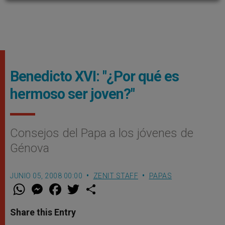
Benedicto XVI: "¿Por qué es
hermoso ser joven?"
Consejos del Papa a los jóvenes de
Génova
JUNIO 05, 2008 00:00
ZENIT STAFF
PAPAS
W
M
F
T
S
h
e
a
w
h
a
s
c
i
a
t
s
e
t
r
Share this Entry
s
e
b
t
e