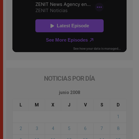
NOTICIAS POR DÍA
junio 2008
L
M
X
J
V
S
D
1
2
3
4
5
6
7
8