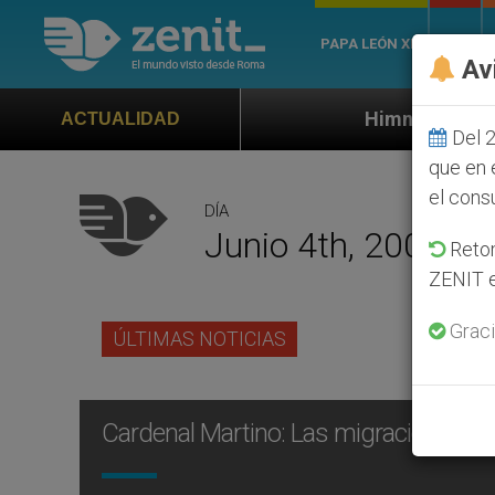
PAPA LEÓN XIV
ROMA
Av
Himno oficial de la Jornada Mundial
ACTUALIDAD
Del 2
que en 
el cons
DÍA
Junio 4th, 2008
Retom
ZENIT e
Graci
ÚLTIMAS NOTICIAS
Cardenal Martino: Las migraciones, d