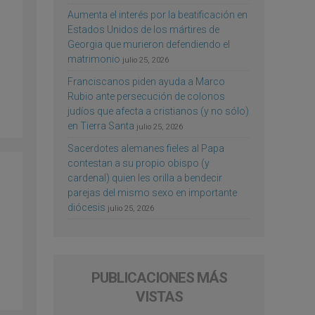
Aumenta el interés por la beatificación en
Estados Unidos de los mártires de
Georgia que murieron defendiendo el
matrimonio
julio 25, 2026
Franciscanos piden ayuda a Marco
Rubio ante persecución de colonos
judíos que afecta a cristianos (y no sólo)
en Tierra Santa
julio 25, 2026
Sacerdotes alemanes fieles al Papa
contestan a su propio obispo (y
cardenal) quien les orilla a bendecir
parejas del mismo sexo en importante
diócesis
julio 25, 2026
PUBLICACIONES MÁS
VISTAS