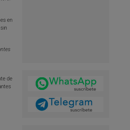
tes en
 sin
antes
nte de
rantes