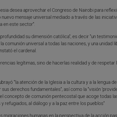
glesia desea aprovechar el Congreso de Nairobi para reflex
 nuevo mensaje universal mediado a través de las iniciati
a en este sector".
n profundidad su dimensión católica", es decir "un testimoni
la comunión universal a todas las naciones, y una unidad li
onstató el cardenal.
erencias legítimas, sino de hacerlas realidad y de respetar 
rayó "la atención de la Iglesia a la cultura y a la lengua de
 sus derechos fundamentales", así como la "visión ‘provide
, el concepto de comunión pentecostal que acoge todas la
y refugiados, al diálogo y a la paz entre los pueblos"
as migraciones humanas en la perspectiva de la acción pas