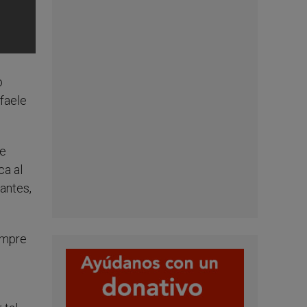
o
faele
te
ca al
rantes,
empre