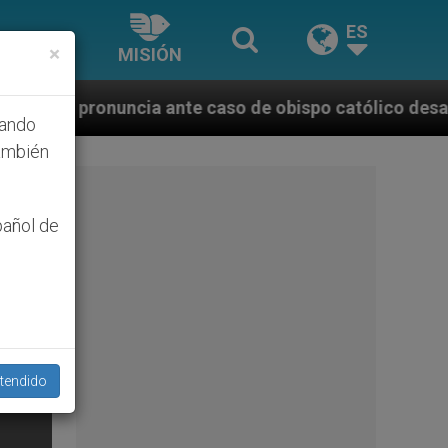
ES
×
MISIÓN
te caso de obispo católico desaparecido por la dicta
hando
ambién
pañol de
tendido