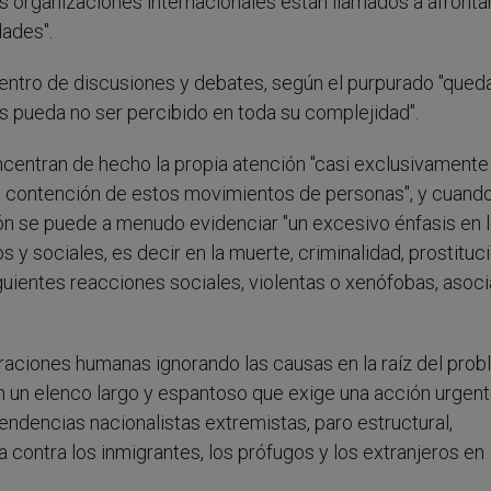
as organizaciones internacionales están llamados a afrontar
dades".
centro de discusiones y debates, según el purpurado "queda
 pueda no ser percibido en toda su complejidad".
ncentran de hecho la propia atención "casi exclusivamente
la contención de estos movimientos de personas", y cuando
ón se puede a menudo evidenciar "un excesivo énfasis en 
sociales, es decir en la muerte, criminalidad, prostituci
guientes reacciones sociales, violentas o xenófobas, asoc
graciones humanas ignorando las causas en la raíz del prob
n un elenco largo y espantoso que exige una acción urgent
ndencias nacionalistas extremistas, paro estructural,
a contra los inmigrantes, los prófugos y los extranjeros en