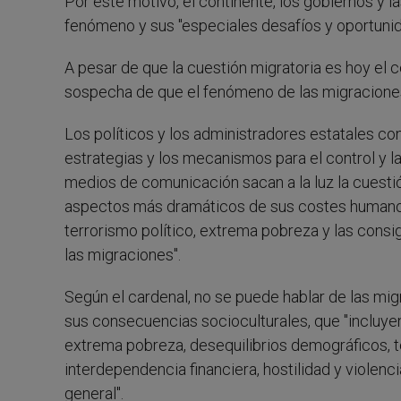
Por este motivo, el continente, los gobiernos y l
fenómeno y sus "especiales desafíos y oportuni
A pesar de que la cuestión migratoria es hoy el 
sospecha de que el fenómeno de las migraciones
Los políticos y los administradores estatales co
estrategias y los mecanismos para el control y 
medios de comunicación sacan a la luz la cuesti
aspectos más dramáticos de sus costes humanos y 
terrorismo político, extrema pobreza y las consi
las migraciones".
Según el cardenal, no se puede hablar de las mi
sus consecuencias socioculturales, que "incluye
extrema pobreza, desequilibrios demográficos, te
interdependencia financiera, hostilidad y violenci
general".