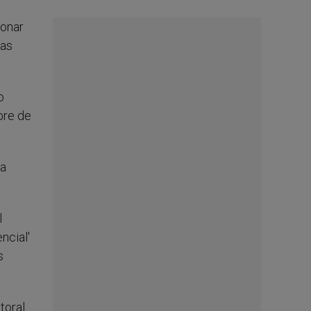
ionar
vas
o
bre de
la
l
ncial'
s
toral