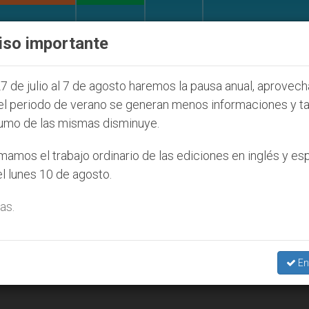
IGLESIA Y MUNDO
DOCUMENTOS
DONATIVOS
iso importante
 de la Juventud Seúl 2027
ONU se pronuncia an
7 de julio al 7 de agosto haremos la pausa anual, aprovec
el periodo de verano se generan menos informaciones y t
umo de las mismas disminuye.
amos el trabajo ordinario de las ediciones en inglés y es
l lunes 10 de agosto.
as.
En
esafío y oportunidad