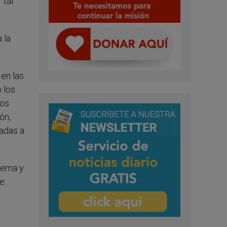
 tal
 la
 en las
 los
los
ón,
iadas a
lema y
e: