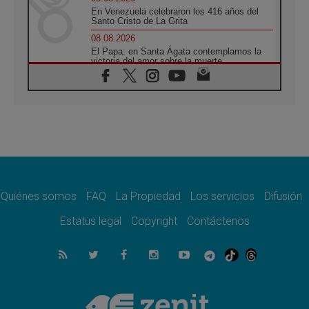
En Venezuela celebraron los 416 años del
Santo Cristo de La Grita
08.08.2026
El Papa: en Santa Ágata contemplamos la
victoria del amor sobre la muerte
08.08.2026
León XIV visitará el Santuario de la Madre
del Buen Consejo de Genazzano
07.08.2026
Filipinas: el Vicariato Apostólico de Calapán
se convierte en diócesis
07.08.2026
Honduras: Los desplazados invisibles de una
crisis olvidada
Quiénes somos
FAQ
La Propiedad
Los servicios
Difusión
07.08.2026
Bokalic: "En Argentina el Papa León señalará
Estatus legal
Copyright
Contáctenos
el compromiso del cristiano"
07.08.2026
La matanza de niños en Gaza no cesa: 300
muertos en 300 días
07.08.2026
Tagle: La guerra desfigura el mundo, solo la
revelación de Dios lo transfigura