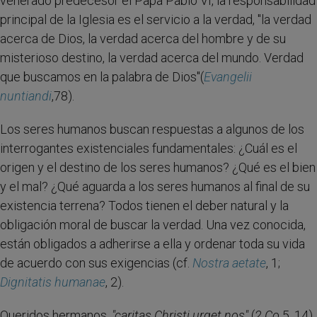
venerado predecesor el Papa Pablo VI, la responsabilidad
principal de la Iglesia es el servicio a la verdad, "la verdad
acerca de Dios, la verdad acerca del hombre y de su
misterioso destino, la verdad acerca del mundo. Verdad
que buscamos en la palabra de Dios"(
Evangelii
nuntiandi
,78).
Los seres humanos buscan respuestas a algunos de los
interrogantes existenciales fundamentales: ¿Cuál es el
origen y el destino de los seres humanos? ¿Qué es el bien
y el mal? ¿Qué aguarda a los seres humanos al final de su
existencia terrena? Todos tienen el deber natural y la
obligación moral de buscar la verdad. Una vez conocida,
están obligados a adherirse a ella y ordenar toda su vida
de acuerdo con sus exigencias (cf.
Nostra aetate
, 1;
Dignitatis humanae
, 2).
Queridos hermanos,
"caritas Christi urget nos"
(
2 Co
5, 14).