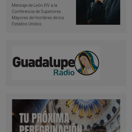
de inspiración y
Mensaje de León XIV a la
santificación
Conferencia de Superiores
Mayores de Hombres de los
Estados Unidos