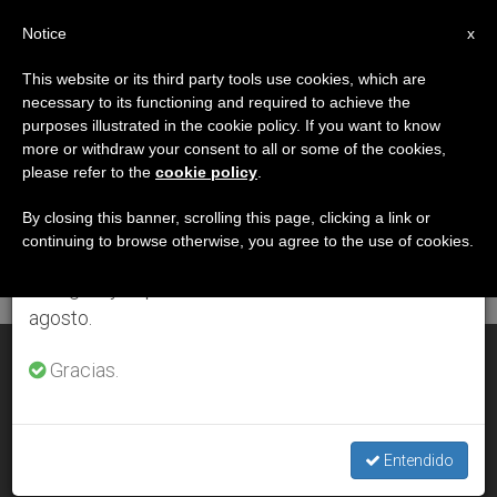
ES
Notice
×
x
Aviso importante
This website or its third party tools use cookies, which are
necessary to its functioning and required to achieve the
Del 27 de julio al 7 de agosto haremos la pausa
DÍA
purposes illustrated in the cookie policy. If you want to know
anual, aprovechando que en el periodo de verano
Junio 17th, 2008
more or withdraw your consent to all or some of the cookies,
please refer to the
cookie policy
.
se generan menos informaciones y también el
consumo de las mismas disminuye.
By closing this banner, scrolling this page, clicking a link or
continuing to browse otherwise, you agree to the use of cookies.
ÚLTIMAS NOTICIAS
Retomamos el trabajo ordinario de las ediciones
en inglés y español de ZENIT el lunes 10 de
agosto.
El diálogo interreligioso hoy, según Benedicto XVI
Gracias.
JUN 17, 2008 00:00
ZENIT STAFF
Entendido