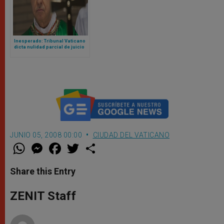
Inesperado: Tribunal Vaticano
dicta nulidad parcial de juicio
contra cardenal Becciu y pide
repetirlo
JUNIO 05, 2008 00:00
CIUDAD DEL VATICANO
W
M
F
T
S
h
e
a
w
h
a
s
c
i
a
t
s
e
t
r
Share this Entry
s
e
b
t
e
A
n
o
e
p
g
o
r
ZENIT Staff
p
e
k
r