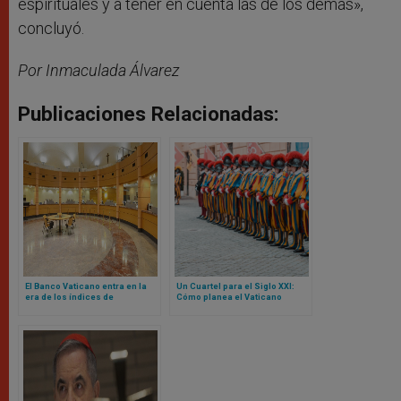
espirituales y a tener en cuenta las de los demás»,
concluyó.
Por Inmaculada Álvarez
Publicaciones Relacionadas:
El Banco Vaticano entra en la
Un Cuartel para el Siglo XXI:
era de los índices de
Cómo planea el Vaticano
referencia basados ​​en la fe
reconstruir la sede de la
Guardia Suiza