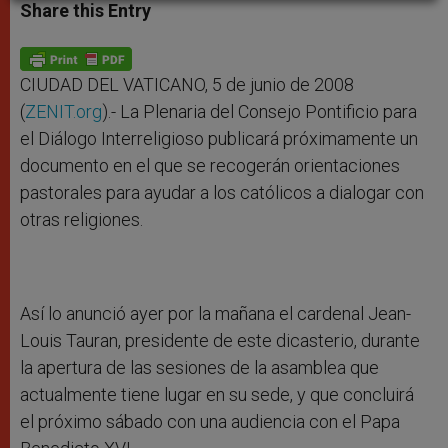
t
s
e
t
r
Share this Entry
s
e
b
t
e
A
n
o
e
p
g
o
r
p
e
k
r
CIUDAD DEL VATICANO, 5 de junio de 2008
(
ZENIT.org
).- La Plenaria del Consejo Pontificio para
el Diálogo Interreligioso publicará próximamente un
documento en el que se recogerán orientaciones
pastorales para ayudar a los católicos a dialogar con
otras religiones.
Así lo anunció ayer por la mañana el cardenal Jean-
Louis Tauran, presidente de este dicasterio, durante
la apertura de las sesiones de la asamblea que
actualmente tiene lugar en su sede, y que concluirá
el próximo sábado con una audiencia con el Papa