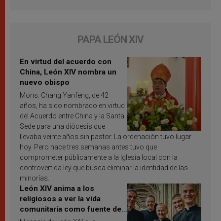
PAPA LEÓN XIV
En virtud del acuerdo con
China, León XIV nombra un
nuevo obispo
Mons. Chang Yanfeng, de 42
años, ha sido nombrado en virtud
del Acuerdo entre China y la Santa
Sede para una diócesis que
llevaba veinte años sin pastor. La ordenación tuvo lugar
hoy. Pero hace tres semanas antes tuvo que
comprometer públicamente a la Iglesia local con la
controvertida ley que busca eliminar la identidad de las
minorías.
León XIV anima a los
religiosos a ver la vida
comunitaria como fuente de
inspiración y santificación