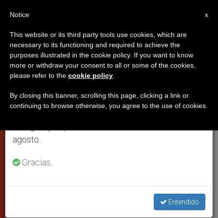
ES
Notice
×
x
Aviso importante
This website or its third party tools use cookies, which are
necessary to its functioning and required to achieve the
Del 27 de julio al 7 de agosto haremos la pausa
purposes illustrated in the cookie policy. If you want to know
La Santa Sede publicará en
anual, aprovechando que en el periodo de verano
more or withdraw your consent to all or some of the cookies,
please refer to the
cookie policy
.
se generan menos informaciones y también el
breve un documento sobre el
consumo de las mismas disminuye.
diálogo interreligioso
By closing this banner, scrolling this page, clicking a link or
continuing to browse otherwise, you agree to the use of cookies.
Retomamos el trabajo ordinario de las ediciones
en inglés y español de ZENIT el lunes 10 de
Anunció ayer el cardenal Jean-Louis
agosto.
Tauran
Gracias.
JUNIO 05, 2008 00:00
ZENIT STAFF
CIUDAD DEL
VATICANO
W
M
F
T
S
Entendido
h
e
a
w
h
a
s
c
i
a