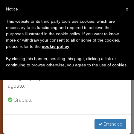
ES
Notice
×
x
Aviso importante
This website or its third party tools use cookies, which are
necessary to its functioning and required to achieve the
Del 27 de julio al 7 de agosto haremos la pausa
purposes illustrated in the cookie policy. If you want to know
Universitarios latinoamericanos
anual, aprovechando que en el periodo de verano
more or withdraw your consent to all or some of the cookies,
please refer to the
cookie policy
.
se generan menos informaciones y también el
debaten sobre Bioética
consumo de las mismas disminuye.
By closing this banner, scrolling this page, clicking a link or
continuing to browse otherwise, you agree to the use of cookies.
Retomamos el trabajo ordinario de las ediciones
IV Congreso Argentino de Jóvenes en
en inglés y español de ZENIT el lunes 10 de
la Universidad FASTA
agosto.
OCTUBRE 07, 2008 00:00
ZENIT STAFF
ARTE Y
Gracias.
CULTURA
W
M
F
T
S
h
e
a
w
h
a
s
c
i
a
t
s
e
t
r
Entendido
Share this Entry
s
e
b
t
e