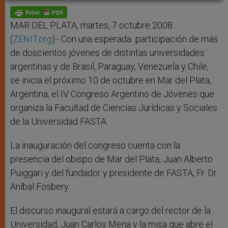
A
n
o
e
p
g
o
r
p
e
k
r
MAR DEL PLATA, martes, 7 octubre 2008
(
ZENIT.org
).- Con una esperada participación de más
de doscientos jóvenes de distintas universidades
argentinas y de Brasil, Paraguay, Venezuela y Chile,
se inicia el próximo 10 de octubre en Mar del Plata,
Argentina, el IV Congreso Argentino de Jóvenes que
organiza la Facultad de Ciencias Jurídicas y Sociales
de la Universidad FASTA.
La inauguración del congreso cuenta con la
presencia del obispo de Mar del Plata, Juan Alberto
Puiggari y del fundador y presidente de FASTA, Fr. Dr.
Aníbal Fosbery.
El discurso inaugural estará a cargo del rector de la
Universidad, Juan Carlos Mena y la misa que abre el