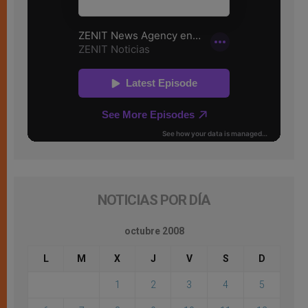
NOTICIAS POR DÍA
octubre 2008
L
M
X
J
V
S
D
1
2
3
4
5