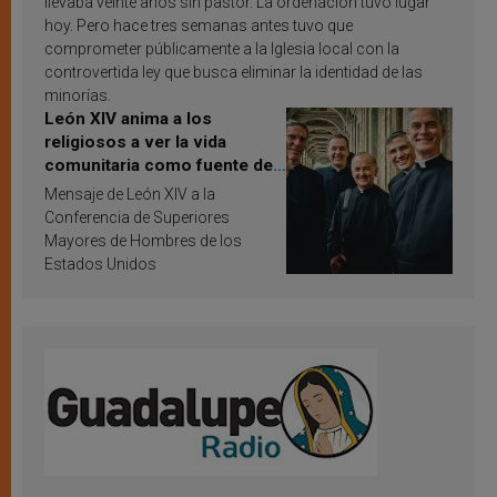
llevaba veinte años sin pastor. La ordenación tuvo lugar
hoy. Pero hace tres semanas antes tuvo que
comprometer públicamente a la Iglesia local con la
controvertida ley que busca eliminar la identidad de las
minorías.
León XIV anima a los
religiosos a ver la vida
comunitaria como fuente de
inspiración y santificación
Mensaje de León XIV a la
Conferencia de Superiores
Mayores de Hombres de los
Estados Unidos