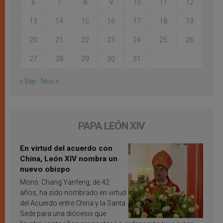
6
7
8
9
10
11
12
13
14
15
16
17
18
19
20
21
22
23
24
25
26
27
28
29
30
31
« Sep
Nov »
PAPA LEÓN XIV
En virtud del acuerdo con
China, León XIV nombra un
nuevo obispo
Mons. Chang Yanfeng, de 42
años, ha sido nombrado en virtud
del Acuerdo entre China y la Santa
Sede para una diócesis que