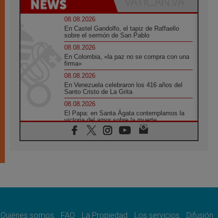
08.08.2026
En Castel Gandolfo, el tapiz de Raffaello
sobre el sermón de San Pablo
08.08.2026
En Colombia, «la paz no se compra con una
firma»
08.08.2026
En Venezuela celebraron los 416 años del
Santo Cristo de La Grita
08.08.2026
El Papa: en Santa Ágata contemplamos la
victoria del amor sobre la muerte
08.08.2026
León XIV visitará el Santuario de la Madre
del Buen Consejo de Genazzano
07.08.2026
Filipinas: el Vicariato Apostólico de Calapán
se convierte en diócesis
07.08.2026
Honduras: Los desplazados invisibles de una
crisis olvidada
Quiénes somos
FAQ
La Propiedad
Los servicios
Difusión
07.08.2026