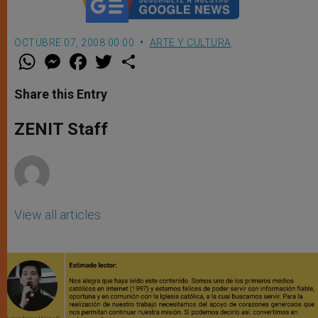
OCTUBRE 07, 2008 00:00
ARTE Y CULTURA
W
M
F
T
S
h
e
a
w
h
a
s
c
i
a
t
s
e
t
r
Share this Entry
s
e
b
t
e
A
n
o
e
p
g
o
r
ZENIT Staff
p
e
k
r
View all articles