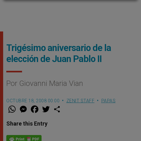
Trigésimo aniversario de la
elección de Juan Pablo II
Por Giovanni Maria Vian
OCTUBRE 18, 2008 00:00
ZENIT STAFF
PAPAS
W
M
F
T
S
h
e
a
w
h
a
s
c
i
a
t
s
e
t
r
Share this Entry
s
e
b
t
e
A
n
o
e
p
g
o
r