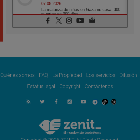
07.08.2026
La matanza de niños en Gaza no cesa: 300
muertos en 300 días
07.08.2026
Tagle: La guerra desfigura el mundo, solo la
revelación de Dios lo transfigura
07.08.2026
Presentada la Trienal de Arte de las
Universidades Católicas: «Exercises in
Empathy»
07.08.2026
Fortunatus Nwachukwu: la comunicación
como misión al servicio del Evangelio
Quiénes somos
FAQ
La Propiedad
Los servicios
Difusión
07.08.2026
Estatus legal
Copyright
Contáctenos
SIGNIS 2026, dar voz a las religiosas en el
espacio público
07.08.2026
Lanzan un proyecto de empoderamiento
digital para mujeres líderes en África
07.08.2026
Programa oficial del Viaje Apostólico del
Papa León XIV a Francia