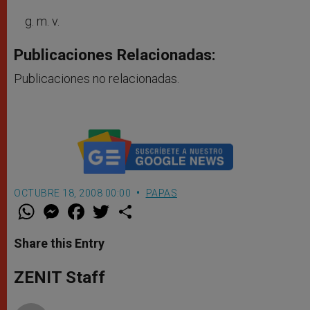
g. m. v.
Publicaciones Relacionadas:
Publicaciones no relacionadas.
OCTUBRE 18, 2008 00:00
PAPAS
W
M
F
T
S
h
e
a
w
h
a
s
c
i
a
t
s
e
t
r
Share this Entry
s
e
b
t
e
A
n
o
e
p
g
o
r
ZENIT Staff
p
e
k
r