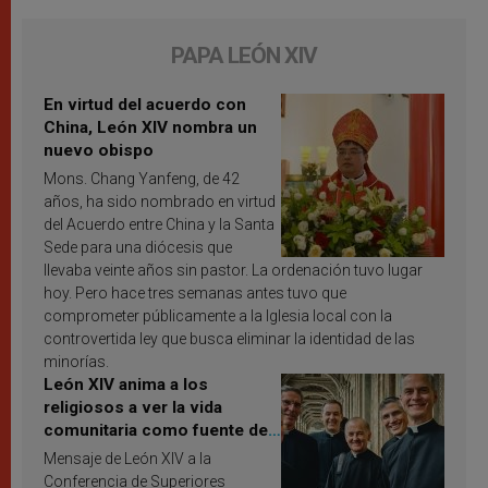
PAPA LEÓN XIV
En virtud del acuerdo con
China, León XIV nombra un
nuevo obispo
Mons. Chang Yanfeng, de 42
años, ha sido nombrado en virtud
del Acuerdo entre China y la Santa
Sede para una diócesis que
llevaba veinte años sin pastor. La ordenación tuvo lugar
hoy. Pero hace tres semanas antes tuvo que
comprometer públicamente a la Iglesia local con la
controvertida ley que busca eliminar la identidad de las
minorías.
León XIV anima a los
religiosos a ver la vida
comunitaria como fuente de
inspiración y santificación
Mensaje de León XIV a la
Conferencia de Superiores