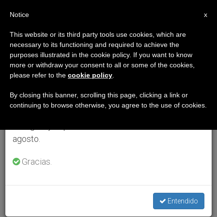
ES
Notice
×
x
Aviso importante
This website or its third party tools use cookies, which are
necessary to its functioning and required to achieve the
Del 27 de julio al 7 de agosto haremos la pausa
purposes illustrated in the cookie policy. If you want to know
anual, aprovechando que en el periodo de verano
more or withdraw your consent to all or some of the cookies,
please refer to the
cookie policy
.
se generan menos informaciones y también el
consumo de las mismas disminuye.
By closing this banner, scrolling this page, clicking a link or
continuing to browse otherwise, you agree to the use of cookies.
Retomamos el trabajo ordinario de las ediciones
en inglés y español de ZENIT el lunes 10 de
agosto.
Gracias.
Entendido