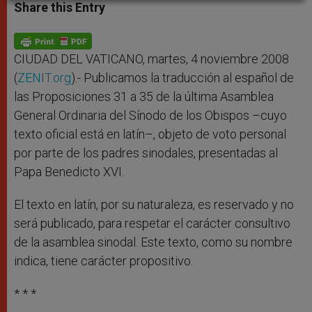
t
s
e
t
r
Share this Entry
s
e
b
t
e
A
n
o
e
p
g
o
r
p
e
k
r
CIUDAD DEL VATICANO, martes, 4 noviembre 2008
(
ZENIT.org
).- Publicamos la traducción al español de
las Proposiciones 31 a 35 de la última Asamblea
General Ordinaria del Sínodo de los Obispos –cuyo
texto oficial está en latín–, objeto de voto personal
por parte de los padres sinodales, presentadas al
Papa Benedicto XVI.
El texto en latín, por su naturaleza, es reservado y no
será publicado, para respetar el carácter consultivo
de la asamblea sinodal. Este texto, como su nombre
indica, tiene carácter propositivo.
* * *