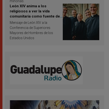
minorías.
León XIV anima a los
religiosos a ver la vida
comunitaria como fuente de
inspiración y santificación
Mensaje de León XIV a la
Conferencia de Superiores
Mayores de Hombres de los
Estados Unidos