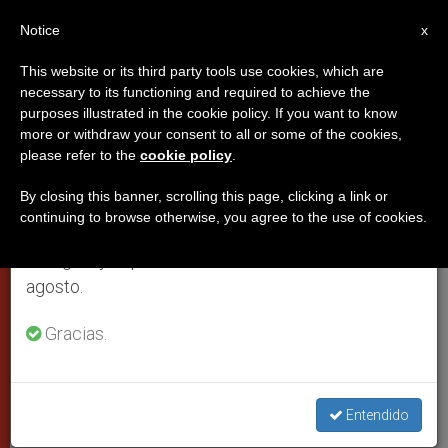
ES
Notice
×
x
Aviso importante
This website or its third party tools use cookies, which are
necessary to its functioning and required to achieve the
Del 27 de julio al 7 de agosto haremos la pausa
purposes illustrated in the cookie policy. If you want to know
Proposiciones al Papa
anual, aprovechando que en el periodo de verano
more or withdraw your consent to all or some of the cookies,
please refer to the
cookie policy
.
se generan menos informaciones y también el
aprobadas por el Sínodo (31 a
consumo de las mismas disminuye.
35)
By closing this banner, scrolling this page, clicking a link or
continuing to browse otherwise, you agree to the use of cookies.
Retomamos el trabajo ordinario de las ediciones
en inglés y español de ZENIT el lunes 10 de
Sacerdotes, seminaristas, formación
agosto.
bíblica, jóvenes, pastoral de la salud
Gracias.
NOVIEMBRE 05, 2008 00:00
ZENIT STAFF
CIUDAD DEL
VATICANO
W
M
F
T
S
Entendido
h
e
a
w
h
a
s
c
i
a