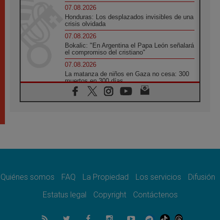
07.08.2026
Honduras: Los desplazados invisibles de una
crisis olvidada
07.08.2026
Bokalic: "En Argentina el Papa León señalará
el compromiso del cristiano"
07.08.2026
La matanza de niños en Gaza no cesa: 300
muertos en 300 días
07.08.2026
Tagle: La guerra desfigura el mundo, solo la
revelación de Dios lo transfigura
07.08.2026
Presentada la Trienal de Arte de las
Universidades Católicas: «Exercises in
Empathy»
07.08.2026
Fortunatus Nwachukwu: la comunicación
como misión al servicio del Evangelio
Quiénes somos
FAQ
La Propiedad
Los servicios
Difusión
07.08.2026
Estatus legal
Copyright
Contáctenos
SIGNIS 2026, dar voz a las religiosas en el
espacio público
07.08.2026