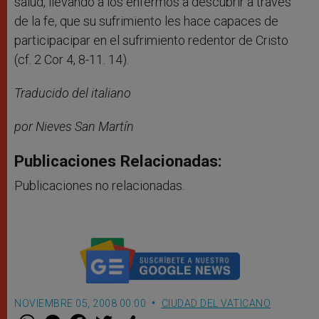
salud, llevando a los enfermos a descubrir a través
de la fe, que su sufrimiento les hace capaces de
participacipar en el sufrimiento redentor de Cristo
(cf. 2 Cor 4, 8-11. 14).
Traducido del italiano
por Nieves San Martín
Publicaciones Relacionadas:
Publicaciones no relacionadas.
NOVIEMBRE 05, 2008 00:00
CIUDAD DEL VATICANO
W
M
F
T
S