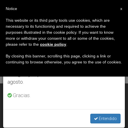
ES
Notice
×
x
Aviso importante
This website or its third party tools use cookies, which are
necessary to its functioning and required to achieve the
Del 27 de julio al 7 de agosto haremos la pausa
DÍA
purposes illustrated in the cookie policy. If you want to know
anual, aprovechando que en el periodo de verano
Noviembre 17th, 2008
more or withdraw your consent to all or some of the cookies,
please refer to the
cookie policy
.
se generan menos informaciones y también el
consumo de las mismas disminuye.
By closing this banner, scrolling this page, clicking a link or
continuing to browse otherwise, you agree to the use of cookies.
ÚLTIMAS NOTICIAS
Retomamos el trabajo ordinario de las ediciones
en inglés y español de ZENIT el lunes 10 de
agosto.
El Evangelio entra en la cárcel en México
Gracias.
NOV 17, 2008 00:00
ZENIT STAFF
Entendido