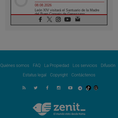
08.08.2026
León XIV visitará el Santuario de la Madre
del Buen Consejo de Genazzano
07.08.2026
Filipinas: el Vicariato Apostólico de Calapán
se convierte en diócesis
07.08.2026
Honduras: Los desplazados invisibles de una
crisis olvidada
07.08.2026
Bokalic: "En Argentina el Papa León señalará
el compromiso del cristiano"
Quiénes somos
FAQ
La Propiedad
Los servicios
Difusión
07.08.2026
La matanza de niños en Gaza no cesa: 300
Estatus legal
Copyright
Contáctenos
muertos en 300 días
07.08.2026
Tagle: La guerra desfigura el mundo, solo la
revelación de Dios lo transfigura
07.08.2026
Presentada la Trienal de Arte de las
Universidades Católicas: «Exercises in
Empathy»