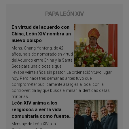
PAPA LEÓN XIV
En virtud del acuerdo con
China, León XIV nombra un
nuevo obispo
Mons. Chang Yanfeng, de 42
años, ha sido nombrado en virtud
del Acuerdo entre China y la Santa
Sede para una diócesis que
llevaba veinte años sin pastor. La ordenación tuvo lugar
hoy. Pero hace tres semanas antes tuvo que
comprometer públicamente a la Iglesia local con la
controvertida ley que busca eliminar la identidad de las
minorías.
León XIV anima a los
religiosos a ver la vida
comunitaria como fuente
de inspiración y
Mensaje de León XIV a la