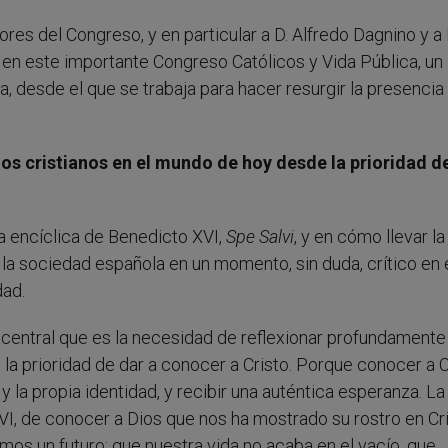
res del Congreso, y en particular a D. Alfredo Dagnino y a 
r en este importante Congreso Católicos y Vida Pública, un
, desde el que se trabaja para hacer resurgir la presencia
los cristianos en el mundo de hoy desde la prioridad d
la encíclica de Benedicto XVI,
Spe Salvi
, y en cómo llevar la
 la sociedad española en un momento, sin duda, crítico en 
dad.
n central que es la necesidad de reflexionar profundamente
n la prioridad de dar a conocer a Cristo. Porque conocer a C
y la propia identidad, y recibir una auténtica esperanza. La
, de conocer a Dios que nos ha mostrado su rostro en Cri
os un futuro: que nuestra vida no acaba en el vacío, que