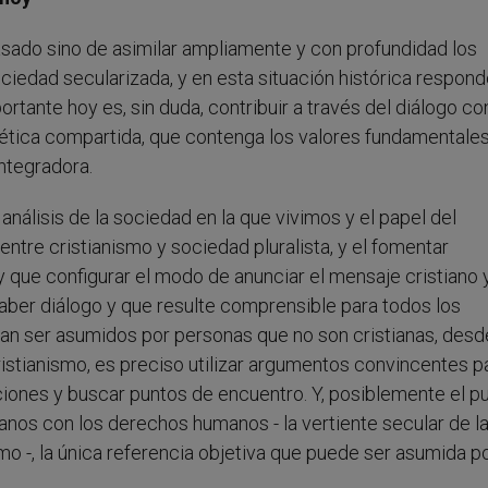
asado sino de asimilar ampliamente y con profundidad los
ociedad secularizada, y en esta situación histórica respond
rtante hoy es, sin duda, contribuir a través del diálogo con
ética compartida, que contenga los valores fundamentales
ntegradora.
análisis de la sociedad en la que vivimos y el papel del
n entre cristianismo y sociedad pluralista, y el fomentar
ay que configurar el modo de anunciar el mensaje cristiano 
aber diálogo y que resulte comprensible para todos los
dan ser asumidos por personas que no son cristianas, desd
istianismo, es preciso utilizar argumentos convincentes p
ciones y buscar puntos de encuentro. Y, posiblemente el p
ianos con los derechos humanos - la vertiente secular de l
mo -, la única referencia objetiva que puede ser asumida p