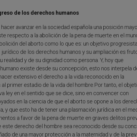
rogreso de los derechos humanos
a hacer avanzar en la sociedad española una posición mayor
ste respecto a la abolición de la pena de muerte en el mun
bolición del aborto como lo que es: un objetivo progresista
o jurídico de los derechos humanos y su ampliación es frut
 realidad y de su dignidad como persona. Y, hoy que
r humano existe desde su concepción, esto nos interpela 
acer extensivo el derecho a la vida reconocido en la
 primer estadio de la vida del hombre.Por tanto, el objet
va ley en el sentido que se dice, sino en convencer con
yados en la ciencia de que el aborto se opone a los dere
, y que esto ha de tener una plasmación jurídica en el me
mentos a favor de la pena de muerte en graves delitos pre
 que este derecho del hombre sea reconocido desde su con
añado de una mayor protección a la maternidad y de la pre