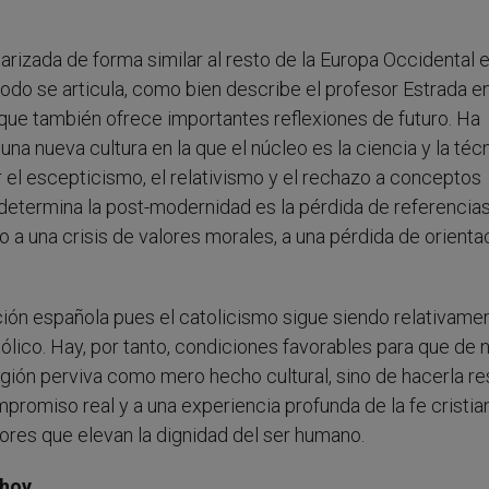
izada de forma similar al resto de la Europa Occidental e
todo se articula, como bien describe el profesor Estrada e
el que también ofrece importantes reflexiones de futuro. Ha
una nueva cultura en la que el núcleo es la ciencia y la técn
el escepticismo, el relativismo y el rechazo a conceptos
 determina la post-modernidad es la pérdida de referencia
o a una crisis de valores morales, a una pérdida de orienta
ción española pues el catolicismo sigue siendo relativame
tólico. Hay, por tanto, condiciones favorables para que de
ligión perviva como mero hecho cultural, sino de hacerla re
promiso real y a una experiencia profunda de la fe cristian
lores que elevan la dignidad del ser humano.
 hoy