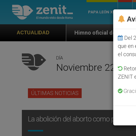
PAPA LEÓN XIV
ROMA
Av
Himno oficial de la Jornada Mundial de la 
ACTUALIDAD
Del 2
que en 
el cons
DÍA
Noviembre 22nd, 
Retom
ZENIT e
Graci
ÚLTIMAS NOTICIAS
La abolición del aborto como progre