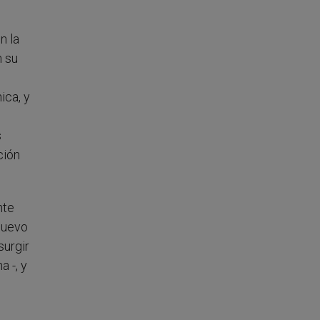
n la
n su
ica, y
s
ción
nte
 nuevo
surgir
a -, y