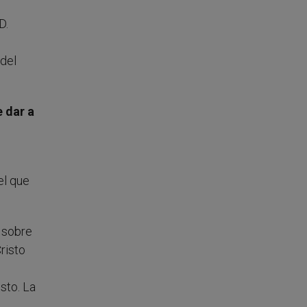
D.
 del
e dar a
el que
 sobre
risto
sto. La