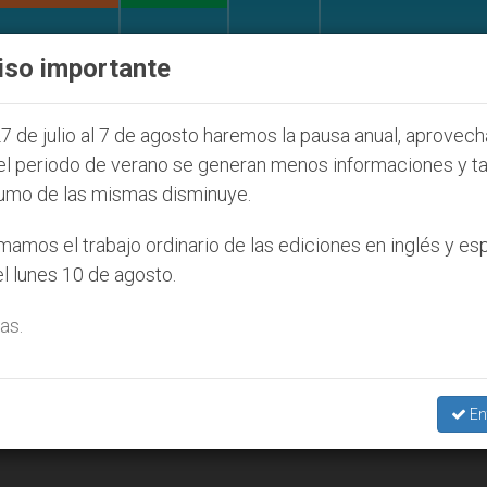
IGLESIA Y MUNDO
DOCUMENTOS
DONATIVOS
iso importante
Juventud Seúl 2027
ONU se pronuncia ante caso 
7 de julio al 7 de agosto haremos la pausa anual, aprovec
el periodo de verano se generan menos informaciones y t
umo de las mismas disminuye.
2008
amos el trabajo ordinario de las ediciones en inglés y es
l lunes 10 de agosto.
as.
En
so de los derechos humanos