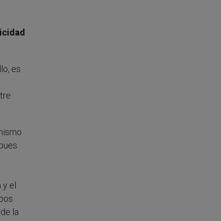
aicidad
lo, es
tre
 mismo
 pues
 y el
upos
 de la