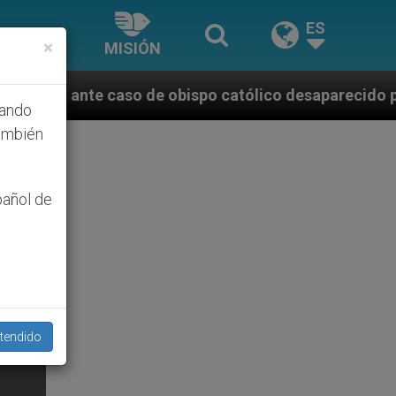
ES
×
MISIÓN
de obispo católico desaparecido por la dictadura ni
hando
ambién
pañol de
tendido