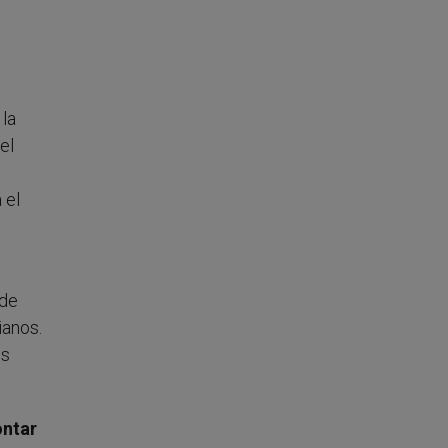
 la
el
 el
 de
ianos.
os
ontar