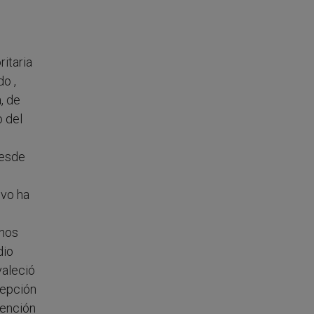
itaria
do ,
, de
o del
desde
ivo ha
chos
dio
valeció
cepción
vención