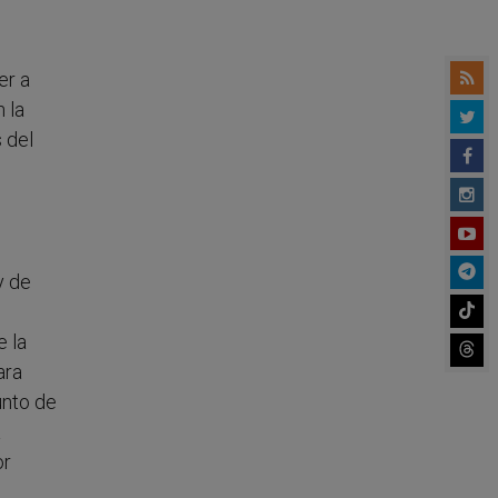
er a
 la
 del
y de
e la
ara
unto de
a
or