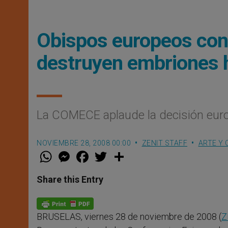
Obispos europeos cont
destruyen embriones
La COMECE aplaude la decisión eur
NOVIEMBRE 28, 2008 00:00
ZENIT STAFF
ARTE Y 
W
M
F
T
S
h
e
a
w
h
a
s
c
i
a
t
s
e
t
r
Share this Entry
s
e
b
t
e
A
n
o
e
p
g
o
r
p
e
k
BRUSELAS, viernes 28 de noviembre de 2008 (
Z
r