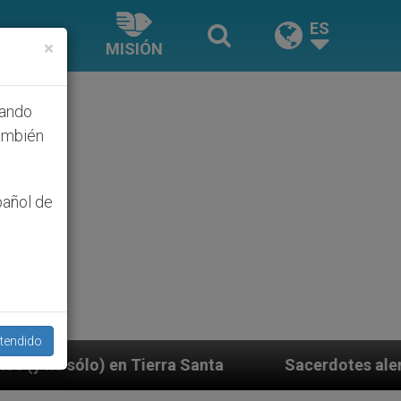
ES
×
MISIÓN
hando
ambién
pañol de
tendido
ra Santa
Sacerdotes alemanes fieles al Papa con