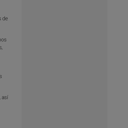
s de
pos
s,
s
 así