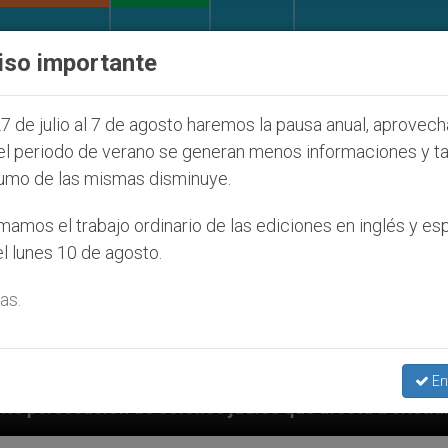
IGLESIA Y MUNDO
DOCUMENTOS
DONATIVOS
iso importante
7 de julio al 7 de agosto haremos la pausa anual, aprovec
el periodo de verano se generan menos informaciones y t
umo de las mismas disminuye.
amos el trabajo ordinario de las ediciones en inglés y es
l lunes 10 de agosto.
as.
En
os judíos que afecta a cristianos (y no sólo) en Tier