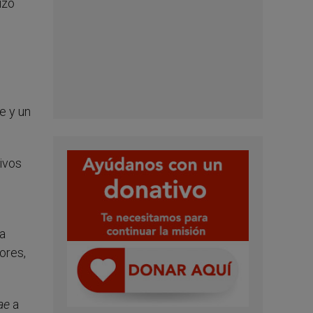
izo
e y un
ivos
la
ores,
iae
a