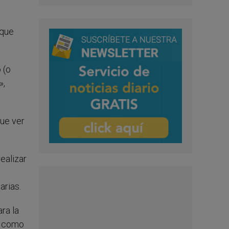
 que
 (o
»,
que ver
ealizar
arias.
ra la
s como