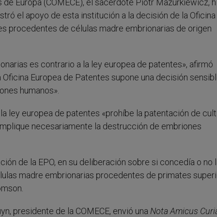
 de Europa (COMECE), el sacerdote Piotr Mazurkiewicz, h
ó el apoyo de esta institución a la decisión de la Oficina
es procedentes de células madre embrionarias de origen
narias es contrario a la ley europea de patentes», afirmó
a Oficina Europea de Patentes supone una decisión sensibl
riones humanos».
a ley europea de patentes «prohíbe la patentación de cult
implique necesariamente la destrucción de embriones
ción de la EPO, en su deliberación sobre si concedía o no 
élulas madre embrionarias procedentes de primates superi
omson.
uyn, presidente de la COMECE, envió una
Nota Amicus Cur