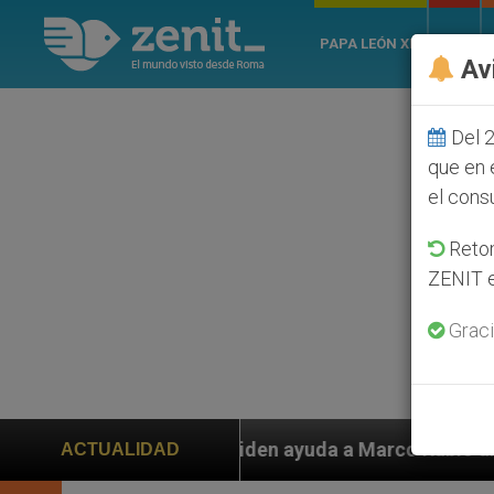
PAPA LEÓN XIV
ROMA
Av
Del 2
que en 
el cons
Retom
ZENIT e
Graci
s piden ayuda a Marco Rubio ante persecución de colon
ACTUALIDAD