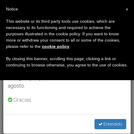
ES
Notice
×
x
Aviso importante
This website or its third party tools use cookies, which are
necessary to its functioning and required to achieve the
Del 27 de julio al 7 de agosto haremos la pausa
purposes illustrated in the cookie policy. If you want to know
anual, aprovechando que en el periodo de verano
more or withdraw your consent to all or some of the cookies,
please refer to the
cookie policy
.
se generan menos informaciones y también el
consumo de las mismas disminuye.
By closing this banner, scrolling this page, clicking a link or
continuing to browse otherwise, you agree to the use of cookies.
Retomamos el trabajo ordinario de las ediciones
en inglés y español de ZENIT el lunes 10 de
agosto.
Gracias.
Entendido