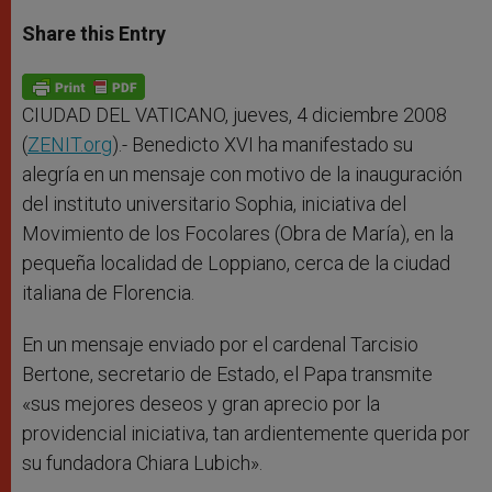
a
s
c
i
a
t
s
e
t
r
Share this Entry
s
e
b
t
e
A
n
o
e
p
g
o
r
p
e
k
r
CIUDAD DEL VATICANO, jueves, 4 diciembre 2008
(
ZENIT.org
).- Benedicto XVI ha manifestado su
alegría en un mensaje con motivo de la inauguración
del instituto universitario Sophia, iniciativa del
Movimiento de los Focolares (Obra de María), en la
pequeña localidad de Loppiano, cerca de la ciudad
italiana de Florencia.
En un mensaje enviado por el cardenal Tarcisio
Bertone, secretario de Estado, el Papa transmite
«sus mejores deseos y gran aprecio por la
providencial iniciativa, tan ardientemente querida por
su fundadora Chiara Lubich».