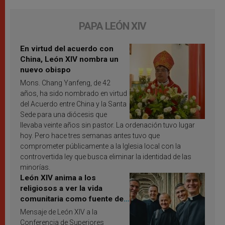
PAPA LEÓN XIV
En virtud del acuerdo con
China, León XIV nombra un
nuevo obispo
Mons. Chang Yanfeng, de 42
años, ha sido nombrado en virtud
del Acuerdo entre China y la Santa
Sede para una diócesis que
llevaba veinte años sin pastor. La ordenación tuvo lugar
hoy. Pero hace tres semanas antes tuvo que
comprometer públicamente a la Iglesia local con la
controvertida ley que busca eliminar la identidad de las
minorías.
León XIV anima a los
religiosos a ver la vida
comunitaria como fuente de
inspiración y santificación
Mensaje de León XIV a la
Conferencia de Superiores