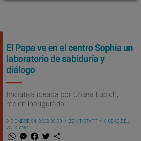
El Papa ve en el centro Sophia un
laboratorio de sabiduría y
diálogo
Iniciativa ideada por Chiara Lubich,
recién inaugurada
DICIEMBRE 04, 2008 00:00
ZENIT STAFF
CIUDAD DEL
VATICANO
W
M
F
T
S
h
e
a
w
h