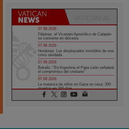
07.08.2026
Filipinas: el Vicariato Apostólico de Calapán
se convierte en diócesis
07.08.2026
Honduras: Los desplazados invisibles de una
crisis olvidada
07.08.2026
Bokalic: "En Argentina el Papa León señalará
el compromiso del cristiano"
07.08.2026
La matanza de niños en Gaza no cesa: 300
muertos en 300 días
07.08.2026
Tagle: La guerra desfigura el mundo, solo la
revelación de Dios lo transfigura
07.08.2026
Presentada la Trienal de Arte de las
Universidades Católicas: «Exercises in
Empathy»