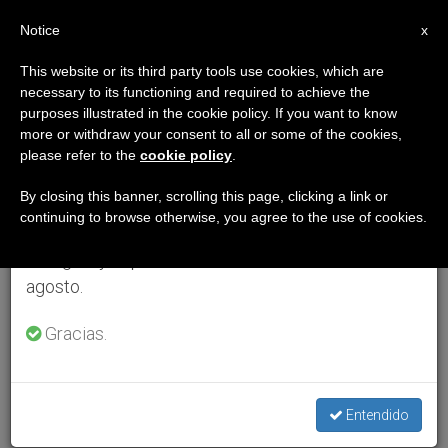
ES
Notice
×
x
Aviso importante
This website or its third party tools use cookies, which are
necessary to its functioning and required to achieve the
Del 27 de julio al 7 de agosto haremos la pausa
purposes illustrated in the cookie policy. If you want to know
anual, aprovechando que en el periodo de verano
more or withdraw your consent to all or some of the cookies,
please refer to the
cookie policy
.
se generan menos informaciones y también el
consumo de las mismas disminuye.
By closing this banner, scrolling this page, clicking a link or
continuing to browse otherwise, you agree to the use of cookies.
Retomamos el trabajo ordinario de las ediciones
en inglés y español de ZENIT el lunes 10 de
agosto.
Gracias.
Entendido