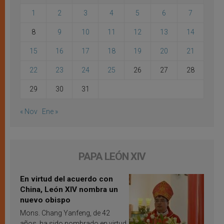
1
2
3
4
5
6
7
8
9
10
11
12
13
14
15
16
17
18
19
20
21
22
23
24
25
26
27
28
29
30
31
« Nov
Ene »
PAPA LEÓN XIV
En virtud del acuerdo con
China, León XIV nombra un
nuevo obispo
Mons. Chang Yanfeng, de 42
años, ha sido nombrado en virtud