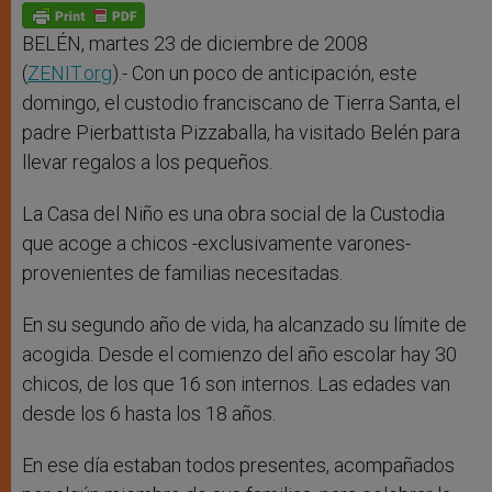
p
g
o
r
p
e
k
r
BELÉN, martes 23 de diciembre de 2008
(
ZENIT.org
).- Con un poco de anticipación, este
domingo, el custodio franciscano de Tierra Santa, el
padre Pierbattista Pizzaballa, ha visitado Belén para
llevar regalos a los pequeños.
La Casa del Niño es una obra social de la Custodia
que acoge a chicos -exclusivamente varones-
provenientes de familias necesitadas.
En su segundo año de vida, ha alcanzado su límite de
acogida. Desde el comienzo del año escolar hay 30
chicos, de los que 16 son internos. Las edades van
desde los 6 hasta los 18 años.
En ese día estaban todos presentes, acompañados