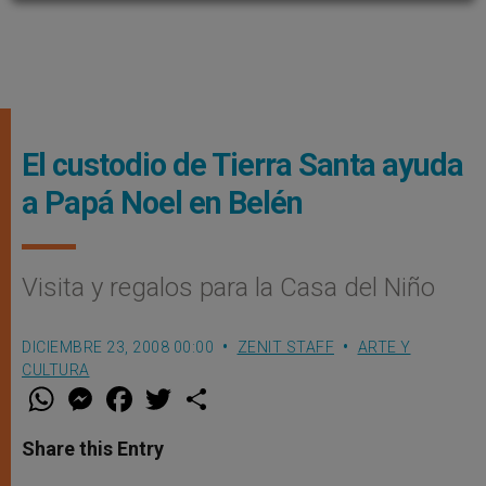
El custodio de Tierra Santa ayuda
a Papá Noel en Belén
Visita y regalos para la Casa del Niño
DICIEMBRE 23, 2008 00:00
ZENIT STAFF
ARTE Y
CULTURA
W
M
F
T
S
h
e
a
w
h
a
s
c
i
a
t
s
e
t
r
Share this Entry
s
e
b
t
e
A
n
o
e