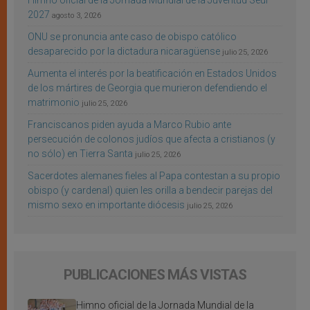
Himno oficial de la Jornada Mundial de la Juventud Seúl
2027
agosto 3, 2026
ONU se pronuncia ante caso de obispo católico
desaparecido por la dictadura nicaragüense
julio 25, 2026
Aumenta el interés por la beatificación en Estados Unidos
de los mártires de Georgia que murieron defendiendo el
matrimonio
julio 25, 2026
Franciscanos piden ayuda a Marco Rubio ante
persecución de colonos judíos que afecta a cristianos (y
no sólo) en Tierra Santa
julio 25, 2026
Sacerdotes alemanes fieles al Papa contestan a su propio
obispo (y cardenal) quien les orilla a bendecir parejas del
mismo sexo en importante diócesis
julio 25, 2026
PUBLICACIONES MÁS VISTAS
Himno oficial de la Jornada Mundial de la