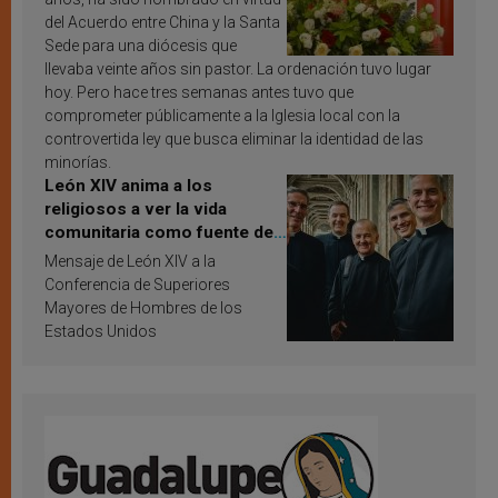
del Acuerdo entre China y la Santa
Sede para una diócesis que
llevaba veinte años sin pastor. La ordenación tuvo lugar
hoy. Pero hace tres semanas antes tuvo que
comprometer públicamente a la Iglesia local con la
controvertida ley que busca eliminar la identidad de las
minorías.
León XIV anima a los
religiosos a ver la vida
comunitaria como fuente de
inspiración y santificación
Mensaje de León XIV a la
Conferencia de Superiores
Mayores de Hombres de los
Estados Unidos