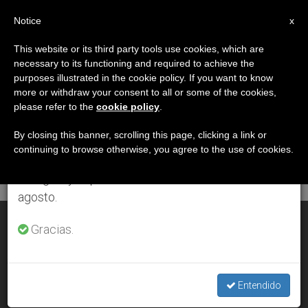
ES
Notice
×
x
Aviso importante
This website or its third party tools use cookies, which are
necessary to its functioning and required to achieve the
Del 27 de julio al 7 de agosto haremos la pausa
DÍA
purposes illustrated in the cookie policy. If you want to know
anual, aprovechando que en el periodo de verano
Mayo 13th, 2009
more or withdraw your consent to all or some of the cookies,
please refer to the
cookie policy
.
se generan menos informaciones y también el
consumo de las mismas disminuye.
By closing this banner, scrolling this page, clicking a link or
continuing to browse otherwise, you agree to the use of cookies.
ÚLTIMAS NOTICIAS
Retomamos el trabajo ordinario de las ediciones
en inglés y español de ZENIT el lunes 10 de
agosto.
El Papa ve en Belén una estrella de esperanza
Gracias.
MAY 13, 2009 00:00
ZENIT STAFF
Entendido