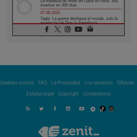
La matanza de niños en Gaza no cesa: 300
muertos en 300 días
07.08.2026
Tagle: La guerra desfigura el mundo, solo la
revelación de Dios lo transfigura
07.08.2026
Presentada la Trienal de Arte de las
Universidades Católicas: «Exercises in
Empathy»
07.08.2026
Fortunatus Nwachukwu: la comunicación
como misión al servicio del Evangelio
07.08.2026
SIGNIS 2026, dar voz a las religiosas en el
espacio público
Quiénes somos
FAQ
La Propiedad
Los servicios
Difusión
07.08.2026
Estatus legal
Copyright
Contáctenos
Lanzan un proyecto de empoderamiento
digital para mujeres líderes en África
07.08.2026
Programa oficial del Viaje Apostólico del
Papa León XIV a Francia
07.08.2026
Obispos de Ecuador: El bien de las familias
no admite premuras legislativas