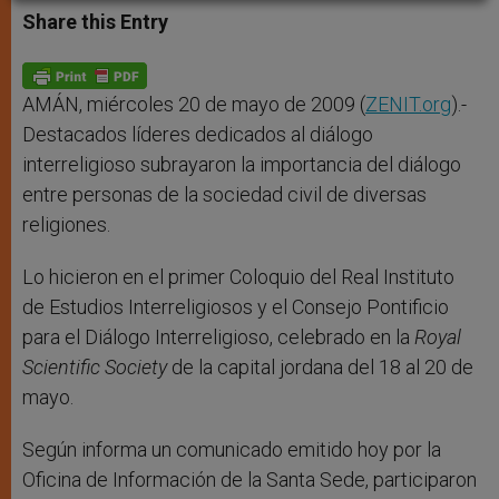
t
s
e
t
r
Share this Entry
s
e
b
t
e
A
n
o
e
p
g
o
r
p
e
k
r
AMÁN, miércoles 20 de mayo de 2009 (
ZENIT.org
).-
Destacados líderes dedicados al diálogo
interreligioso subrayaron la importancia del diálogo
entre personas de la sociedad civil de diversas
religiones.
Lo hicieron en el primer Coloquio del Real Instituto
de Estudios Interreligiosos y el Consejo Pontificio
para el Diálogo Interreligioso, celebrado en la
Royal
Scientific Society
de la capital jordana del 18 al 20 de
mayo.
Según informa un comunicado emitido hoy por la
Oficina de Información de la Santa Sede, participaron