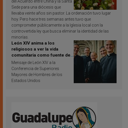
del Acuerdo entre China y la Santa
Sede para una diócesis que
llevaba veinte años sin pastor. La ordenación tuvo lugar
hoy. Pero hace tres semanas antes tuvo que
comprometer públicamente a la Iglesia local con la
controvertida ley que busca eliminar la identidad de las
minorías.
León XIV anima a los
religiosos a ver la vida
comunitaria como fuente de
inspiración y santificación
Mensaje de León XIV a la
Conferencia de Superiores
Mayores de Hombres de los
Estados Unidos