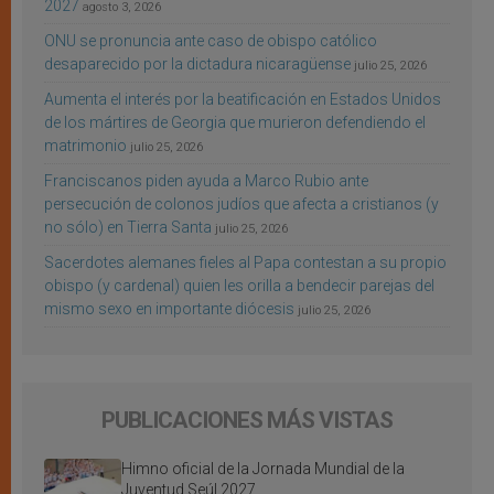
2027
agosto 3, 2026
ONU se pronuncia ante caso de obispo católico
desaparecido por la dictadura nicaragüense
julio 25, 2026
Aumenta el interés por la beatificación en Estados Unidos
de los mártires de Georgia que murieron defendiendo el
matrimonio
julio 25, 2026
Franciscanos piden ayuda a Marco Rubio ante
persecución de colonos judíos que afecta a cristianos (y
no sólo) en Tierra Santa
julio 25, 2026
Sacerdotes alemanes fieles al Papa contestan a su propio
obispo (y cardenal) quien les orilla a bendecir parejas del
mismo sexo en importante diócesis
julio 25, 2026
PUBLICACIONES MÁS VISTAS
Himno oficial de la Jornada Mundial de la
Juventud Seúl 2027