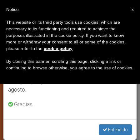
ES
Notice
×
x
Aviso importante
This website or its third party tools use cookies, which are
necessary to its functioning and required to achieve the
Del 27 de julio al 7 de agosto haremos la pausa
purposes illustrated in the cookie policy. If you want to know
Cumbre en Ammán: El diálogo
anual, aprovechando que en el periodo de verano
more or withdraw your consent to all or some of the cookies,
please refer to the
cookie policy
.
se generan menos informaciones y también el
interreligioso debe llegar a la
consumo de las mismas disminuye.
sociedad civil
By closing this banner, scrolling this page, clicking a link or
continuing to browse otherwise, you agree to the use of cookies.
Retomamos el trabajo ordinario de las ediciones
en inglés y español de ZENIT el lunes 10 de
Primer Coloquio del Real Instituto de
agosto.
Estudios Interreligiosos y el Consejo
Gracias.
Pontificio para el Diálogo Interreligioso
MAYO 20, 2009 00:00
ZENIT STAFF
ARTE Y CULTURA
W
M
F
T
S
Entendido
h
e
a
w
h
a
s
c
i
a