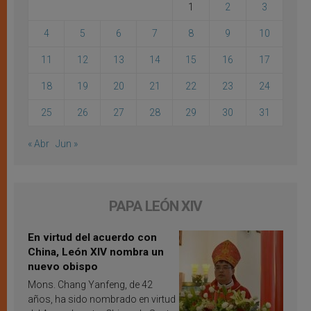
1
2
3
4
5
6
7
8
9
10
11
12
13
14
15
16
17
18
19
20
21
22
23
24
25
26
27
28
29
30
31
« Abr
Jun »
PAPA LEÓN XIV
En virtud del acuerdo con
China, León XIV nombra un
nuevo obispo
Mons. Chang Yanfeng, de 42
años, ha sido nombrado en virtud