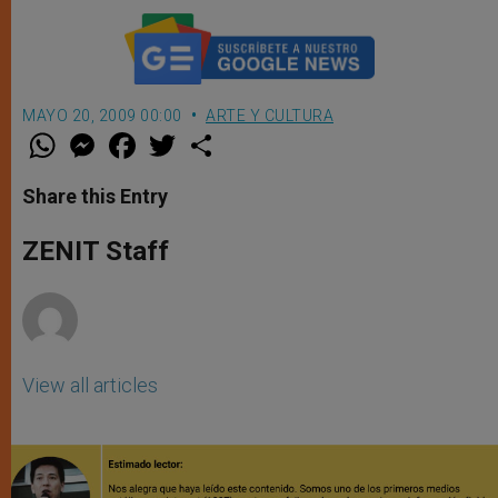
MAYO 20, 2009 00:00
ARTE Y CULTURA
W
M
F
T
S
h
e
a
w
h
a
s
c
i
a
t
s
e
t
r
Share this Entry
s
e
b
t
e
A
n
o
e
p
g
o
r
ZENIT Staff
p
e
k
r
View all articles