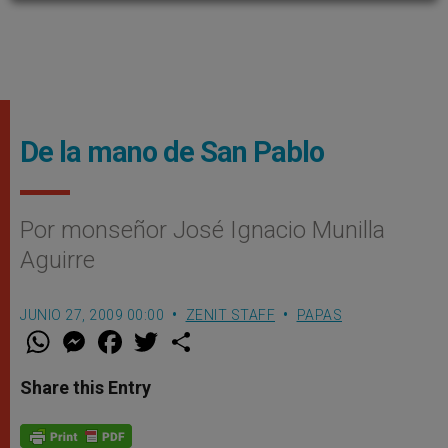
De la mano de San Pablo
Por monseñor José Ignacio Munilla
Aguirre
JUNIO 27, 2009 00:00
ZENIT STAFF
PAPAS
W
M
F
T
S
h
e
a
w
h
a
s
c
i
a
t
s
e
t
r
Share this Entry
s
e
b
t
e
A
n
o
e
p
g
o
r
p
e
k