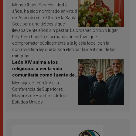
Mons. Chang Yanfeng, de 42
años, ha sido nombrado en virtud
del Acuerdo entre China y la Santa
Sede para una diócesis que
llevaba veinte años sin pastor. La ordenación tuvo lugar
hoy. Pero hace tres semanas antes tuvo que
comprometer públicamente a la Iglesia local con la
controvertida ley que busca eliminar la identidad de las
minorías.
León XIV anima a los
religiosos a ver la vida
comunitaria como fuente de
inspiración y santificación
Mensaje de León XIV a la
Conferencia de Superiores
Mayores de Hombres de los
Estados Unidos