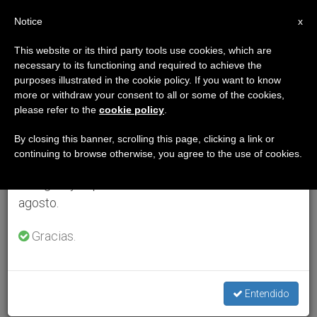
ES
Notice
×
x
Aviso importante
This website or its third party tools use cookies, which are
necessary to its functioning and required to achieve the
Del 27 de julio al 7 de agosto haremos la pausa
purposes illustrated in the cookie policy. If you want to know
anual, aprovechando que en el periodo de verano
more or withdraw your consent to all or some of the cookies,
please refer to the
cookie policy
.
se generan menos informaciones y también el
consumo de las mismas disminuye.
By closing this banner, scrolling this page, clicking a link or
continuing to browse otherwise, you agree to the use of cookies.
Retomamos el trabajo ordinario de las ediciones
en inglés y español de ZENIT el lunes 10 de
agosto.
Gracias.
Entendido