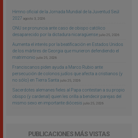
Himno oficial de la Jornada Mundial de la Juventud Seúl
2027
agosto 3, 2026
ONU se pronuncia ante caso de obispo católico
desaparecido por la dictadura nicaragüense
julio 25, 2026
Aumenta el interés por la beatificación en Estados Unidos
de los mártires de Georgia que murieron defendiendo el
matrimonio
julio 25, 2026
Franciscanos piden ayuda a Marco Rubio ante
persecución de colonos judíos que afecta a cristianos (y
no sólo) en Tierra Santa
julio 25, 2026
Sacerdotes alemanes fieles al Papa contestan a su propio
obispo (y cardenal) quien les orilla a bendecir parejas del
mismo sexo en importante diócesis
julio 25, 2026
PUBLICACIONES MÁS VISTAS