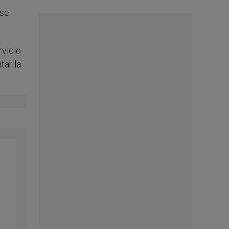
 se
rvicio
tar la