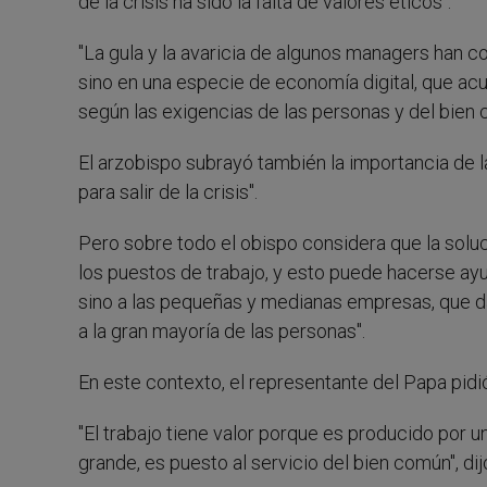
de la crisis ha sido la falta de valores éticos".
"La gula y la avaricia de algunos managers han c
sino en una especie de economía digital, que acu
según las exigencias de las personas y del bien 
El arzobispo subrayó también la importancia de la
para salir de la crisis".
Pero sobre todo el obispo considera que la solu
los puestos de trabajo, y esto puede hacerse ay
sino a las pequeñas y medianas empresas, que da
a la gran mayoría de las personas".
En este contexto, el representante del Papa pidió 
"El trabajo tiene valor porque es producido por 
grande, es puesto al servicio del bien común", dij