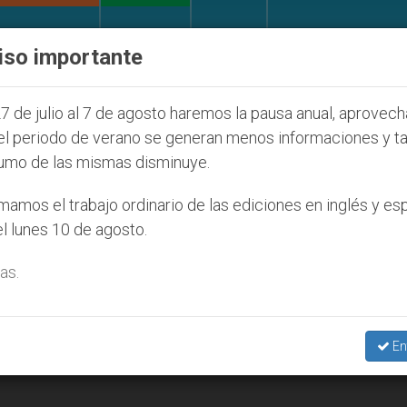
IGLESIA Y MUNDO
DOCUMENTOS
DONATIVOS
iso importante
l de la Juventud Seúl 2027
ONU se pronuncia a
7 de julio al 7 de agosto haremos la pausa anual, aprovec
el periodo de verano se generan menos informaciones y t
umo de las mismas disminuye.
amos el trabajo ordinario de las ediciones en inglés y es
l lunes 10 de agosto.
as.
En
para salir de la crisis