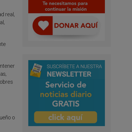
d real,
al,
nte
antener
as,
pobres
queño o