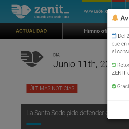
PAPA LEÓN XIV
ROMA
Av
Himno oficial de la Jornada Mundia
ACTUALIDAD
Del 2
que en 
el cons
DÍA
Junio 11th, 2009
Retom
ZENIT e
Graci
ÚLTIMAS NOTICIAS
La Santa Sede pide defender el empleo 