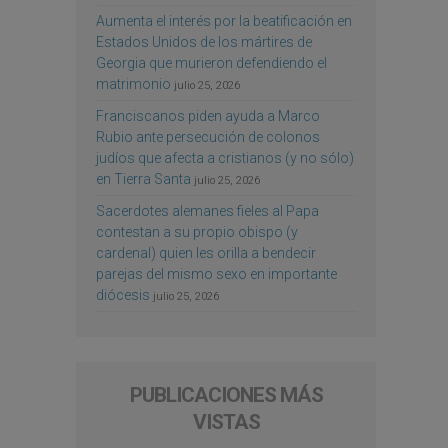
Aumenta el interés por la beatificación en
Estados Unidos de los mártires de
Georgia que murieron defendiendo el
matrimonio
julio 25, 2026
Franciscanos piden ayuda a Marco
Rubio ante persecución de colonos
judíos que afecta a cristianos (y no sólo)
en Tierra Santa
julio 25, 2026
Sacerdotes alemanes fieles al Papa
contestan a su propio obispo (y
cardenal) quien les orilla a bendecir
parejas del mismo sexo en importante
diócesis
julio 25, 2026
PUBLICACIONES MÁS
VISTAS