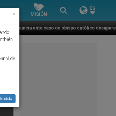
ES
×
MISIÓN
nte caso de obispo católico desaparecido por la dict
hando
ambién
pañol de
tendido