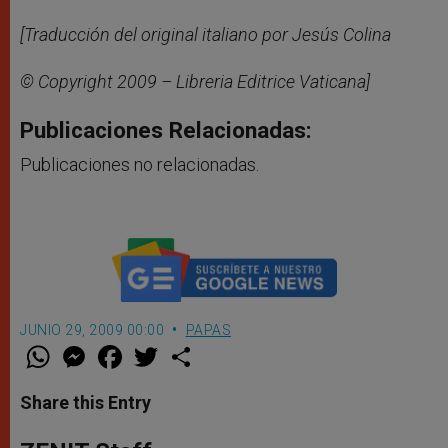
[Traducción del original italiano por Jesús Colina
© Copyright 2009 – Libreria Editrice Vaticana]
Publicaciones Relacionadas:
Publicaciones no relacionadas.
JUNIO 29, 2009 00:00
PAPAS
W
M
F
T
S
h
e
a
w
h
a
s
c
i
a
t
s
e
t
r
Share this Entry
s
e
b
t
e
A
n
o
e
p
g
o
r