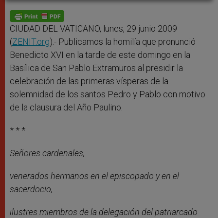
A
n
o
e
p
g
o
r
p
e
k
r
CIUDAD DEL VATICANO, lunes, 29 junio 2009
(
ZENIT.org
).- Publicamos la homilía que pronunció
Benedicto XVI en la tarde de este domingo en la
Basílica de San Pablo Extramuros al presidir la
celebración de las primeras vísperas de la
solemnidad de los santos Pedro y Pablo con motivo
de la clausura del Año Paulino.
* * *
Señores cardenales,
venerados hermanos en el episcopado y en el
sacerdocio,
ilustres miembros de la delegación del patriarcado