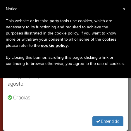
ES
Notice
×
x
Aviso importante
This website or its third party tools use cookies, which are
necessary to its functioning and required to achieve the
Del 27 de julio al 7 de agosto haremos la pausa
purposes illustrated in the cookie policy. If you want to know
Homilía de Benedicto XVI al
anual, aprovechando que en el periodo de verano
more or withdraw your consent to all or some of the cookies,
please refer to the
cookie policy
.
se generan menos informaciones y también el
clausurar el Año Paulino
consumo de las mismas disminuye.
By closing this banner, scrolling this page, clicking a link or
continuing to browse otherwise, you agree to the use of cookies.
Retomamos el trabajo ordinario de las ediciones
El Papa anuncia que se han encontrado
en inglés y español de ZENIT el lunes 10 de
restos humanos del siglo I en la tumba
agosto.
de Pablo
Gracias.
JUNIO 29, 2009 00:00
ZENIT STAFF
PAPAS
W
M
F
T
S
h
e
a
w
h
a
s
c
i
a
Entendido
t
s
e
t
r
Share this Entry
s
e
b
t
e