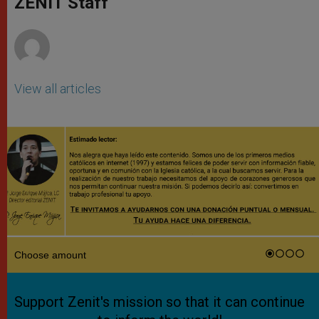
ZENIT Staff
p
e
k
r
View all articles