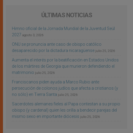
ÚLTIMAS NOTICIAS
Himno oficial de la Jornada Mundial de la Juventud Seúl
2027
agosto 3, 2026
ONU se pronuncia ante caso de obispo católico
desaparecido por la dictadura nicaragüense
julio 25, 2026
Aumenta el interés por la beatificación en Estados Unidos
de los mártires de Georgia que murieron defendiendo el
matrimonio
julio 25, 2026
Franciscanos piden ayuda a Marco Rubio ante
persecución de colonos judíos que afecta a cristianos (y
no sólo) en Tierra Santa
julio 25, 2026
Sacerdotes alemanes fieles al Papa contestan a su propio
obispo (y cardenal) quien les orilla a bendecir parejas del
mismo sexo en importante diócesis
julio 25, 2026