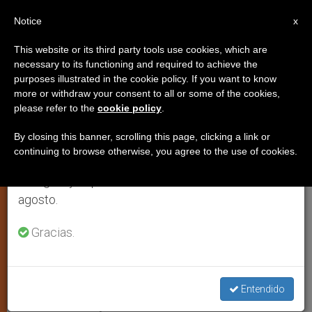
ES
Notice
×
x
Aviso importante
This website or its third party tools use cookies, which are
necessary to its functioning and required to achieve the
Del 27 de julio al 7 de agosto haremos la pausa
purposes illustrated in the cookie policy. If you want to know
Sin crecimiento de la población
anual, aprovechando que en el periodo de verano
more or withdraw your consent to all or some of the cookies,
please refer to the
cookie policy
.
se generan menos informaciones y también el
no se saldrá de la crisis
consumo de las mismas disminuye.
económica
By closing this banner, scrolling this page, clicking a link or
continuing to browse otherwise, you agree to the use of cookies.
Retomamos el trabajo ordinario de las ediciones
en inglés y español de ZENIT el lunes 10 de
Experto en población comenta la
agosto.
encíclica “Caritas in Veritate”
Gracias.
JULIO 15, 2009 00:00
ZENIT STAFF
IGLESIA LOCAL
W
M
F
T
S
h
e
a
w
h
a
s
c
i
a
Entendido
t
s
e
t
r
Share this Entry
s
e
b
t
e