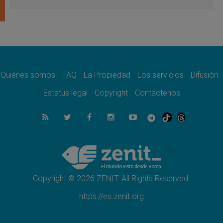
del Buen Consejo de Genazzano
07.08.2026
Filipinas: el Vicariato Apostólico de Calapán
se convierte en diócesis
07.08.2026
Honduras: Los desplazados invisibles de una
crisis olvidada
Quiénes somos
FAQ
La Propiedad
Los servicios
Difusión
07.08.2026
Bokalic: "En Argentina el Papa León señalará
Estatus legal
Copyright
Contáctenos
el compromiso del cristiano"
07.08.2026
La matanza de niños en Gaza no cesa: 300
muertos en 300 días
07.08.2026
Tagle: La guerra desfigura el mundo, solo la
revelación de Dios lo transfigura
Copyright © 2026 ZENIT. All Rights Reserved.
https://es.zenit.org