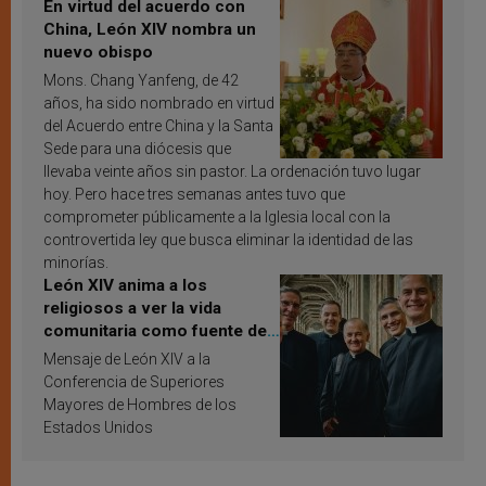
En virtud del acuerdo con
China, León XIV nombra un
nuevo obispo
Mons. Chang Yanfeng, de 42
años, ha sido nombrado en virtud
del Acuerdo entre China y la Santa
Sede para una diócesis que
llevaba veinte años sin pastor. La ordenación tuvo lugar
hoy. Pero hace tres semanas antes tuvo que
comprometer públicamente a la Iglesia local con la
controvertida ley que busca eliminar la identidad de las
minorías.
León XIV anima a los
religiosos a ver la vida
comunitaria como fuente de
inspiración y santificación
Mensaje de León XIV a la
Conferencia de Superiores
Mayores de Hombres de los
Estados Unidos