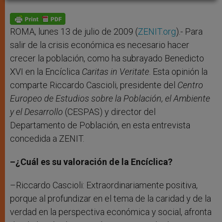
A
n
o
e
p
g
o
r
p
e
k
r
ROMA, lunes 13 de julio de 2009 (
ZENIT.org
).- Para
salir de la crisis económica es necesario hacer
crecer la población, como ha subrayado Benedicto
XVI en la Encíclica
Caritas in Veritate
. Esta opinión la
comparte Riccardo Cascioli, presidente del
Centro
Europeo de Estudios sobre la Población, el Ambiente
y el Desarrollo
(CESPAS) y director del
Departamento de Población, en esta entrevista
concedida a ZENIT.
–¿Cuál es su valoración de la Encíclica?
–Riccardo Cascioli: Extraordinariamente positiva,
porque al profundizar en el tema de la caridad y de la
verdad en la perspectiva económica y social, afronta