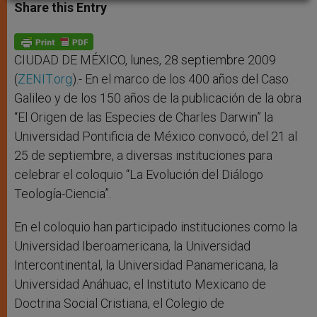
t
s
e
t
r
Share this Entry
s
e
b
t
e
A
n
o
e
p
g
o
r
p
e
k
r
CIUDAD DE MÉXICO, lunes, 28 septiembre 2009
(
ZENIT.org
).- En el marco de los 400 años del Caso
Galileo y de los 150 años de la publicación de la obra
“El Origen de las Especies de Charles Darwin” la
Universidad Pontificia de México convocó, del 21 al
25 de septiembre, a diversas instituciones para
celebrar el coloquio “La Evolución del Diálogo
Teología-Ciencia”.
En el coloquio han participado instituciones como la
Universidad Iberoamericana, la Universidad
Intercontinental, la Universidad Panamericana, la
Universidad Anáhuac, el Instituto Mexicano de
Doctrina Social Cristiana, el Colegio de