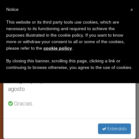
ES
Notice
×
x
Aviso importante
This website or its third party tools use cookies, which are
necessary to its functioning and required to achieve the
Del 27 de julio al 7 de agosto haremos la pausa
purposes illustrated in the cookie policy. If you want to know
México: La Universidad
anual, aprovechando que en el periodo de verano
more or withdraw your consent to all or some of the cookies,
please refer to the
cookie policy
.
se generan menos informaciones y también el
Pontificia abre un espacio al
consumo de las mismas disminuye.
diálogo fe-ciencia
By closing this banner, scrolling this page, clicking a link or
continuing to browse otherwise, you agree to the use of cookies.
Retomamos el trabajo ordinario de las ediciones
en inglés y español de ZENIT el lunes 10 de
Celebrado el coloquio “La Evolución del
agosto.
Diálogo Teología-Ciencia”
Gracias.
SEPTIEMBRE 28, 2009 00:00
ZENIT STAFF
ARTE Y
CULTURA
W
M
F
T
S
Entendido
h
e
a
w
h
a
s
c
i
a