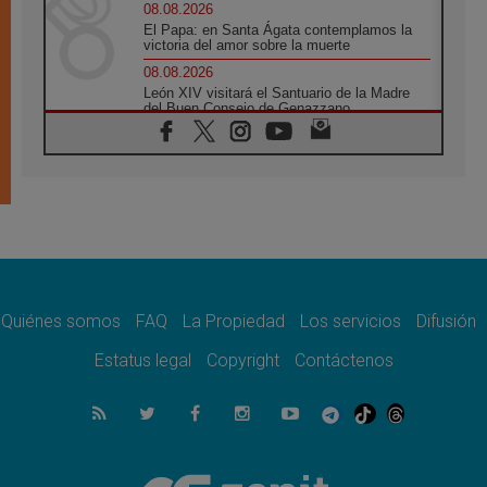
08.08.2026
El Papa: en Santa Ágata contemplamos la
victoria del amor sobre la muerte
08.08.2026
León XIV visitará el Santuario de la Madre
del Buen Consejo de Genazzano
07.08.2026
Filipinas: el Vicariato Apostólico de Calapán
se convierte en diócesis
07.08.2026
Honduras: Los desplazados invisibles de una
crisis olvidada
07.08.2026
Bokalic: "En Argentina el Papa León señalará
el compromiso del cristiano"
Quiénes somos
FAQ
La Propiedad
Los servicios
Difusión
07.08.2026
La matanza de niños en Gaza no cesa: 300
Estatus legal
Copyright
Contáctenos
muertos en 300 días
07.08.2026
Tagle: La guerra desfigura el mundo, solo la
revelación de Dios lo transfigura
07.08.2026
Presentada la Trienal de Arte de las
Universidades Católicas: «Exercises in