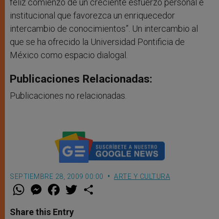
feliz comienzo de un creciente esfuerzo personal e
institucional que favorezca un enriquecedor
intercambio de conocimientos”. Un intercambio al
que se ha ofrecido la Universidad Pontificia de
México como espacio dialogal.
Publicaciones Relacionadas:
Publicaciones no relacionadas.
SEPTIEMBRE 28, 2009 00:00
ARTE Y CULTURA
W
M
F
T
S
h
e
a
w
h
a
s
c
i
a
t
s
e
t
r
Share this Entry
s
e
b
t
e