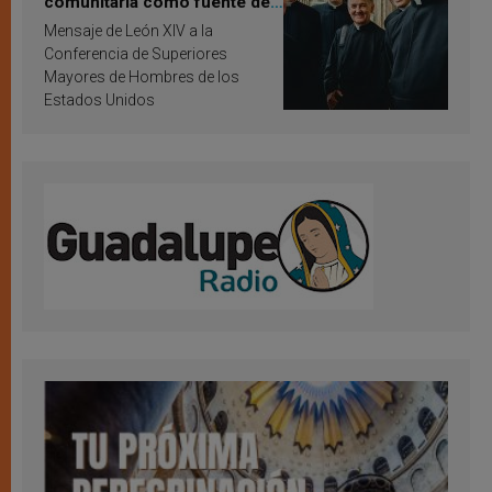
comunitaria como fuente de
inspiración y santificación
Mensaje de León XIV a la
Conferencia de Superiores
Mayores de Hombres de los
Estados Unidos