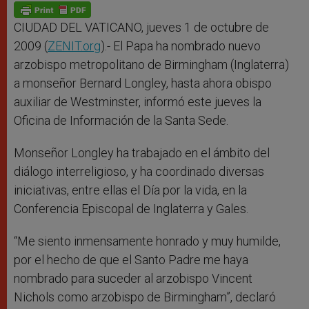
p
g
o
r
p
e
k
r
CIUDAD DEL VATICANO, jueves 1 de octubre de
2009 (
ZENIT.org
).- El Papa ha nombrado nuevo
arzobispo metropolitano de Birmingham (Inglaterra)
a monseñor Bernard Longley, hasta ahora obispo
auxiliar de Westminster, informó este jueves la
Oficina de Información de la Santa Sede.
Monseñor Longley ha trabajado en el ámbito del
diálogo interreligioso, y ha coordinado diversas
iniciativas, entre ellas el Día por la vida, en la
Conferencia Episcopal de Inglaterra y Gales.
“Me siento inmensamente honrado y muy humilde,
por el hecho de que el Santo Padre me haya
nombrado para suceder al arzobispo Vincent
Nichols como arzobispo de Birmingham”, declaró