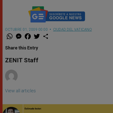
OCTUBRE 01, 2009 00:00
CIUDAD DEL VATICANO
W
M
F
T
S
h
e
a
w
h
a
s
c
i
a
t
s
e
t
r
Share this Entry
s
e
b
t
e
A
n
o
e
p
g
o
r
ZENIT Staff
p
e
k
r
View all articles