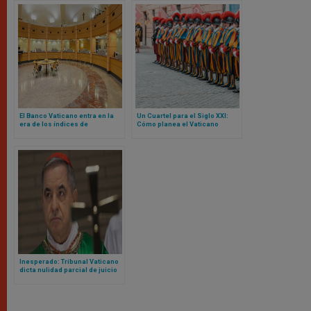
El Banco Vaticano entra en la
Un Cuartel para el Siglo XXI:
era de los índices de
Cómo planea el Vaticano
referencia basados ​​en la fe
reconstruir la sede de la
Guardia Suiza
Inesperado: Tribunal Vaticano
dicta nulidad parcial de juicio
contra cardenal Becciu y pide
repetirlo