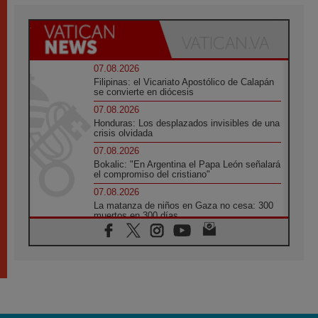
07.08.2026
Filipinas: el Vicariato Apostólico de Calapán
se convierte en diócesis
07.08.2026
Honduras: Los desplazados invisibles de una
crisis olvidada
07.08.2026
Bokalic: "En Argentina el Papa León señalará
el compromiso del cristiano"
07.08.2026
La matanza de niños en Gaza no cesa: 300
muertos en 300 días
07.08.2026
Tagle: La guerra desfigura el mundo, solo la
revelación de Dios lo transfigura
07.08.2026
Presentada la Trienal de Arte de las
Universidades Católicas: «Exercises in
Empathy»