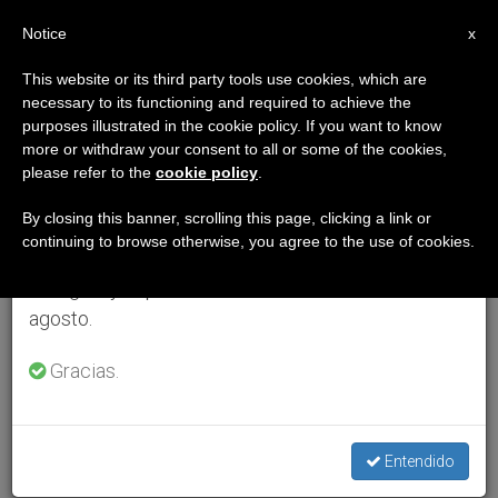
ES
Notice
×
x
Aviso importante
This website or its third party tools use cookies, which are
necessary to its functioning and required to achieve the
Del 27 de julio al 7 de agosto haremos la pausa
purposes illustrated in the cookie policy. If you want to know
anual, aprovechando que en el periodo de verano
more or withdraw your consent to all or some of the cookies,
please refer to the
cookie policy
.
se generan menos informaciones y también el
consumo de las mismas disminuye.
By closing this banner, scrolling this page, clicking a link or
continuing to browse otherwise, you agree to the use of cookies.
Retomamos el trabajo ordinario de las ediciones
en inglés y español de ZENIT el lunes 10 de
agosto.
Gracias.
Entendido