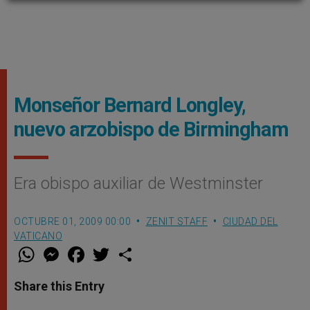
Monseñor Bernard Longley,
nuevo arzobispo de Birmingham
Era obispo auxiliar de Westminster
OCTUBRE 01, 2009 00:00
ZENIT STAFF
CIUDAD DEL
VATICANO
W
M
F
T
S
h
e
a
w
h
a
s
c
i
a
t
s
e
t
r
Share this Entry
s
e
b
t
e
A
n
o
e