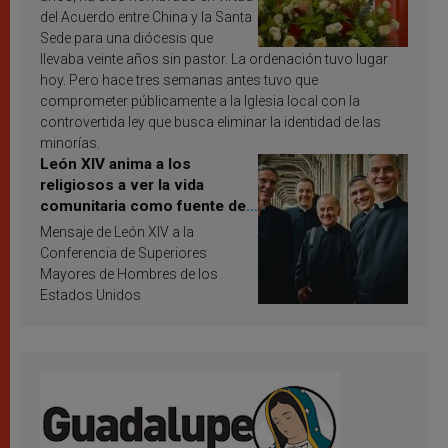
del Acuerdo entre China y la Santa
Sede para una diócesis que
llevaba veinte años sin pastor. La ordenación tuvo lugar
hoy. Pero hace tres semanas antes tuvo que
comprometer públicamente a la Iglesia local con la
controvertida ley que busca eliminar la identidad de las
minorías.
León XIV anima a los
religiosos a ver la vida
comunitaria como fuente de
inspiración y santificación
Mensaje de León XIV a la
Conferencia de Superiores
Mayores de Hombres de los
Estados Unidos