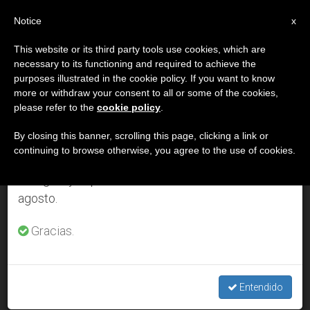
ES
Notice
×
x
Aviso importante
This website or its third party tools use cookies, which are
necessary to its functioning and required to achieve the
Del 27 de julio al 7 de agosto haremos la pausa
DÍA
purposes illustrated in the cookie policy. If you want to know
anual, aprovechando que en el periodo de verano
Octubre 23rd, 2009
more or withdraw your consent to all or some of the cookies,
please refer to the
cookie policy
.
se generan menos informaciones y también el
consumo de las mismas disminuye.
By closing this banner, scrolling this page, clicking a link or
continuing to browse otherwise, you agree to the use of cookies.
ÚLTIMAS NOTICIAS
Retomamos el trabajo ordinario de las ediciones
en inglés y español de ZENIT el lunes 10 de
agosto.
Mensaje del Sínodo: Que el mundo trate a África “con
respeto y dignidad”
Gracias.
OCT 23, 2009 00:00
ZENIT STAFF
Entendido