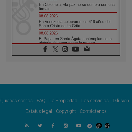
En Colombia, «la paz no se compra con una
firma»
08.08.2026
En Venezuela celebraron los 416 años del
Santo Cristo de La Grita
08.08.2026
El Papa: en Santa Ágata contemplamos la
victoria del amor sobre la muerte
08.08.2026
León XIV visitará el Santuario de la Madre
del Buen Consejo de Genazzano
07.08.2026
Filipinas: el Vicariato Apostólico de Calapán
se convierte en diócesis
07.08.2026
Honduras: Los desplazados invisibles de una
crisis olvidada
Quiénes somos
FAQ
La Propiedad
Los servicios
Difusión
07.08.2026
Bokalic: "En Argentina el Papa León señalará
Estatus legal
Copyright
Contáctenos
el compromiso del cristiano"
07.08.2026
La matanza de niños en Gaza no cesa: 300
muertos en 300 días