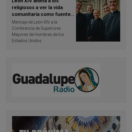
León XIV anima a los
religiosos a ver la vida
comunitaria como fuente
de inspiración y
Mensaje de León XIV a la
santificación
Conferencia de Superiores
Mayores de Hombres de los
Estados Unidos