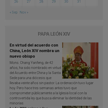
26
27
28
29
30
31
« Sep
Nov »
PAPA LEÓN XIV
En virtud del acuerdo con
China, León XIV nombra un
nuevo obispo
Mons. Chang Yanfeng, de 42
años, ha sido nombrado en virtud
del Acuerdo entre China y la Santa
Sede para una diócesis que
llevaba veinte años sin pastor. La ordenación tuvo lugar
hoy. Pero hace tres semanas antes tuvo que
comprometer públicamente a la Iglesia local con la
controvertida ley que busca eliminar la identidad de las
minorías.