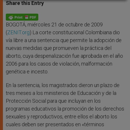
t
s
e
t
r
Share this Entry
s
e
b
t
e
A
n
o
e
p
g
o
r
p
e
k
r
BOGOTÁ, miércoles 21 de octubre de 2009
(
ZENIT.org
) La corte constitucional Colombiana dio
vía libre a una sentencia que permite la adopción de
nuevas medidas que promueven la práctica del
aborto, cuya despenalización fue aprobada en el año
2006 para los casos de violación, malformación
genética e incesto.
En la sentencia, los magistrados dieron un plazo de
tres meses a los ministerios de Educación y de la
Protección Social para que incluyan en los
programas educativos la promoción de los derechos
sexuales y reproductivos, entre ellos el aborto los
cuales deben ser presentados en «términos