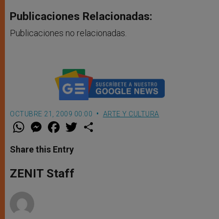
Publicaciones Relacionadas:
Publicaciones no relacionadas.
OCTUBRE 21, 2009 00:00
ARTE Y CULTURA
W
M
F
T
S
h
e
a
w
h
a
s
c
i
a
t
s
e
t
r
Share this Entry
s
e
b
t
e
A
n
o
e
p
g
o
r
ZENIT Staff
p
e
k
r