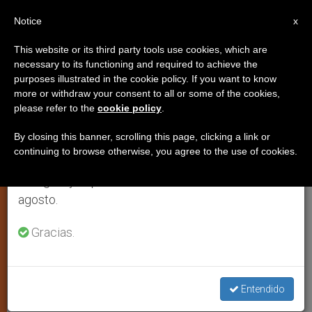
ES
Notice
×
x
Aviso importante
This website or its third party tools use cookies, which are
necessary to its functioning and required to achieve the
Del 27 de julio al 7 de agosto haremos la pausa
purposes illustrated in the cookie policy. If you want to know
Colombia: Iglesia rechaza
anual, aprovechando que en el periodo de verano
more or withdraw your consent to all or some of the cookies,
please refer to the
cookie policy
.
se generan menos informaciones y también el
nuevas medidas a favor del
consumo de las mismas disminuye.
aborto
By closing this banner, scrolling this page, clicking a link or
continuing to browse otherwise, you agree to the use of cookies.
Retomamos el trabajo ordinario de las ediciones
en inglés y español de ZENIT el lunes 10 de
Nueva sentencia judicial promueve la
agosto.
aceptación del aborto en colegios
Gracias.
OCTUBRE 21, 2009 00:00
ZENIT STAFF
ARTE Y
CULTURA
W
M
F
T
S
Entendido
h
e
a
w
h
a
s
c
i
a