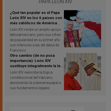
PAPA LEÓN XIV
¿Qué tan popular es el Papa
León XIV en los 6 países con
más católicos de América
Latina en 2026? Publican
León XIV recibe un amplio apoyo
resultados de investigación
latinoamericano, pero sus cifras
de popularidad en su primer año
son inferiores a las del debut de
Francisco
Otro cambio (de no poca
importancia): León XIV
sustituye integralmente la ley
vaticana de Papa Francisco
León XIV reescribe la lógica
constitucional del Vaticano,
devolviendo la soberanía papal a
sus fundamentos legales