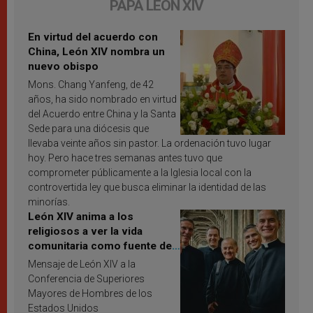
PAPA LEÓN XIV
En virtud del acuerdo con
China, León XIV nombra un
nuevo obispo
Mons. Chang Yanfeng, de 42
años, ha sido nombrado en virtud
del Acuerdo entre China y la Santa
Sede para una diócesis que
llevaba veinte años sin pastor. La ordenación tuvo lugar
hoy. Pero hace tres semanas antes tuvo que
comprometer públicamente a la Iglesia local con la
controvertida ley que busca eliminar la identidad de las
minorías.
León XIV anima a los
religiosos a ver la vida
comunitaria como fuente de
inspiración y santificación
Mensaje de León XIV a la
Conferencia de Superiores
Mayores de Hombres de los
Estados Unidos