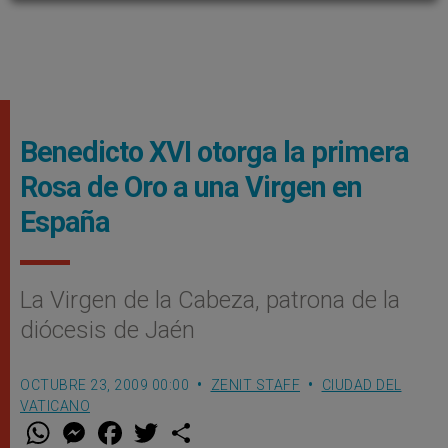
Benedicto XVI otorga la primera
Rosa de Oro a una Virgen en
España
La Virgen de la Cabeza, patrona de la
diócesis de Jaén
OCTUBRE 23, 2009 00:00
ZENIT STAFF
CIUDAD DEL
VATICANO
W
M
F
T
S
h
e
a
w
h