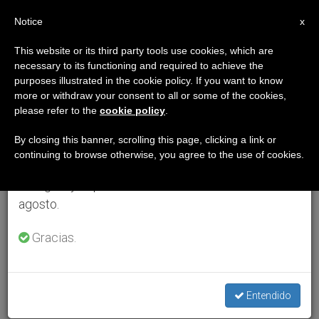
ES
Notice
×
x
Aviso importante
This website or its third party tools use cookies, which are
necessary to its functioning and required to achieve the
Del 27 de julio al 7 de agosto haremos la pausa
purposes illustrated in the cookie policy. If you want to know
anual, aprovechando que en el periodo de verano
more or withdraw your consent to all or some of the cookies,
please refer to the
cookie policy
.
se generan menos informaciones y también el
consumo de las mismas disminuye.
By closing this banner, scrolling this page, clicking a link or
continuing to browse otherwise, you agree to the use of cookies.
Retomamos el trabajo ordinario de las ediciones
en inglés y español de ZENIT el lunes 10 de
agosto.
Gracias.
Entendido