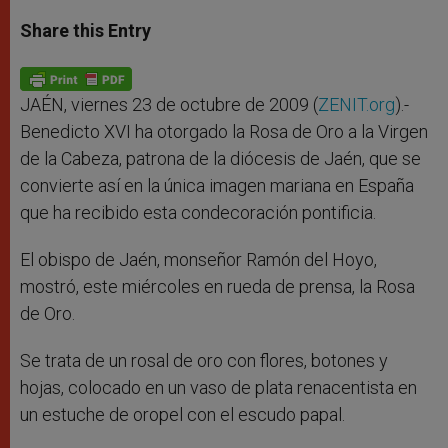
a
s
c
i
a
t
s
e
t
r
Share this Entry
s
e
b
t
e
A
n
o
e
p
g
o
r
p
e
k
r
JAÉN, viernes 23 de octubre de 2009 (
ZENIT.org
).-
Benedicto XVI ha otorgado la Rosa de Oro a la Virgen
de la Cabeza, patrona de la diócesis de Jaén, que se
convierte así en la única imagen mariana en España
que ha recibido esta condecoración pontificia.
El obispo de Jaén, monseñor Ramón del Hoyo,
mostró, este miércoles en rueda de prensa, la Rosa
de Oro.
Se trata de un rosal de oro con flores, botones y
hojas, colocado en un vaso de plata renacentista en
un estuche de oropel con el escudo papal.