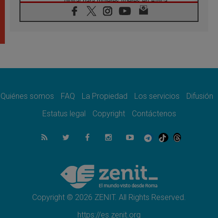
digital para mujeres líderes en África
07.08.2026
Programa oficial del Viaje Apostólico del
Papa León XIV a Francia
07.08.2026
Obispos de Ecuador: El bien de las familias
no admite premuras legislativas
06.08.2026
Cardenal Parolin: La paz comienza con la
empatía al dolor del otro
Quiénes somos
FAQ
La Propiedad
Los servicios
Difusión
06.08.2026
Fray Marco Vianelli: Aprender el Evangelio
Estatus legal
Copyright
Contáctenos
de la Paz en la Escuela de San Francisco
06.08.2026
La visita del Papa León XIV a Asís en un
minuto
06.08.2026
El agradecimiento de los jóvenes al Papa:
«Hoy nos sentimos Iglesia»
Copyright © 2026 ZENIT. All Rights Reserved.
https://es.zenit.org