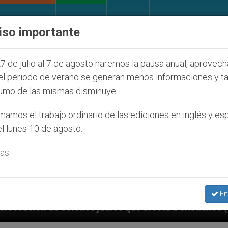
IGLESIA Y MUNDO
DOCUMENTOS
DONATIVOS
iso importante
7 de julio al 7 de agosto haremos la pausa anual, aprovec
el periodo de verano se generan menos informaciones y t
umo de las mismas disminuye.
amos el trabajo ordinario de las ediciones en inglés y es
l lunes 10 de agosto.
as.
En
díos que afecta a cristianos (y no sólo) en Tierra Sa