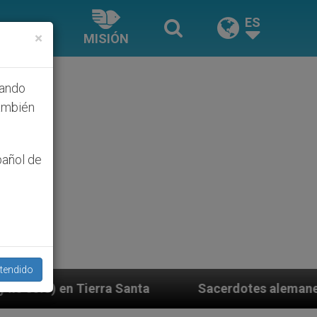
ES
×
MISIÓN
hando
ambién
pañol de
tendido
nta
Sacerdotes alemanes fieles al Papa contesta