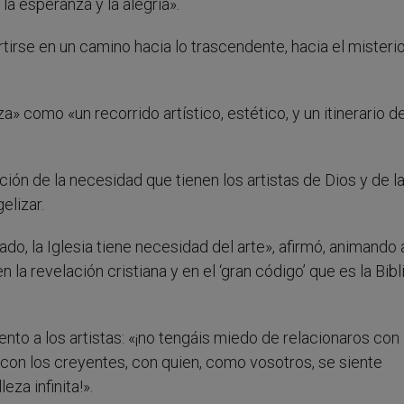
la esperanza y la alegría».
rtirse en un camino hacia lo trascendente, hacia el misteri
» como «un recorrido artístico, estético, y un itinerario de
ión de la necesidad que tienen los artistas de Dios y de l
elizar.
ado, la Iglesia tiene necesidad del arte», afirmó, animando 
n la revelación cristiana y en el ‘gran código’ que es la Bibl
to a los artistas: «¡no tengáis miedo de relacionaros con 
r con los creyentes, con quien, como vosotros, se siente
eza infinita!».