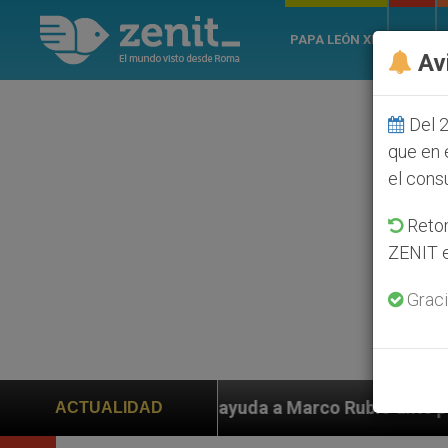
PAPA LEÓN XIV
ROMA
Av
Del 2
que en 
el cons
Retom
ZENIT e
Graci
en ayuda a Marco Rubio ante persecución de colonos ju
ACTUALIDAD