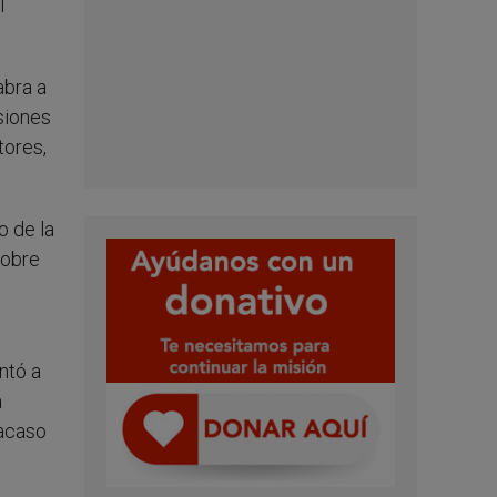
l
abra a
siones
tores,
o de la
sobre
ntó a
a
 acaso