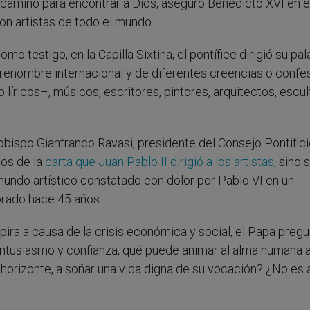
amino para encontrar a Dios, aseguró Benedicto XVI en e
n artistas de todo el mundo.
mo testigo, en la Capilla Sixtina, el pontífice dirigió su pal
renombre internacional y de diferentes creencias o confe
líricos–, músicos, escritores, pintores, arquitectos, escul
zobispo Gianfranco Ravasi, presidente del Consejo Pontifici
ños de la
carta que Juan Pablo II dirigió a los artistas
, sino 
 mundo artístico constatado con dolor por Pablo VI en un
rado hace 45 años.
ra a causa de la crisis económica y social, el Papa pregu
 entusiasmo y confianza, qué puede animar al alma humana 
l horizonte, a soñar una vida digna de su vocación? ¿No es