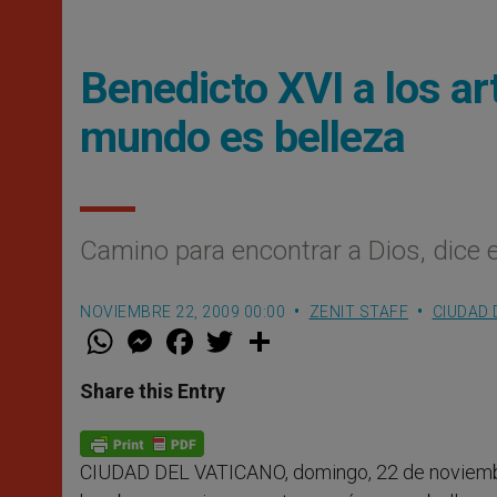
Benedicto XVI a los ar
mundo es belleza
Camino para encontrar a Dios, dice en
NOVIEMBRE 22, 2009 00:00
ZENIT STAFF
CIUDAD 
W
M
F
T
S
h
e
a
w
h
a
s
c
i
a
t
s
e
t
r
Share this Entry
s
e
b
t
e
A
n
o
e
p
g
o
r
p
e
k
CIUDAD DEL VATICANO, domingo, 22 de noviemb
r