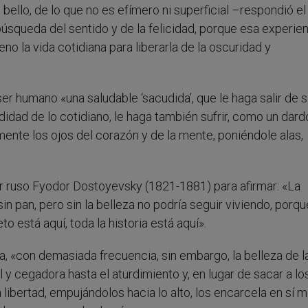
 bello, de lo que no es efímero ni superficial –respondió el
úsqueda del sentido y de la felicidad, porque esa experie
leno la vida cotidiana para liberarla de la oscuridad y
er humano «una saludable ‘sacudida’, que le haga salir de s
didad de lo cotidiano, le haga también sufrir, como un dar
amente los ojos del corazón y de la mente, poniéndole alas,
tor ruso Fyodor Dostoyevsky (1821-1881) para afirmar: «La
sin pan, pero sin la belleza no podría seguir viviendo, porq
 está aquí, toda la historia está aquí».
, «con demasiada frecuencia, sin embargo, la belleza de l
l y cegadora hasta el aturdimiento y, en lugar de sacar a lo
 libertad, empujándolos hacia lo alto, los encarcela en sí 