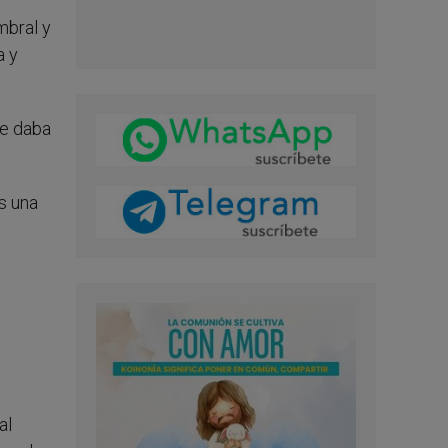
mbral y
a y
ue daba
s una
al