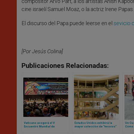
compositor Arvo Part, a los artistas Anish Kapoor y
cine israelí Samuel Moaz, o la actriz Irene Papas.
El discurso del Papa puede leerse en el
sevicio 
[Por Jesús Colina]
Publicaciones Relacionadas:
Vaticano acogerá el V
Estados Unidos exhibirá la
Un Cua
Encuentro Mundial de
mayor colección de “tesoros”
Cómo 
Movimientos Populares:
del Vaticano fuera de Europa
recons
contamos de qué se trata
Guard