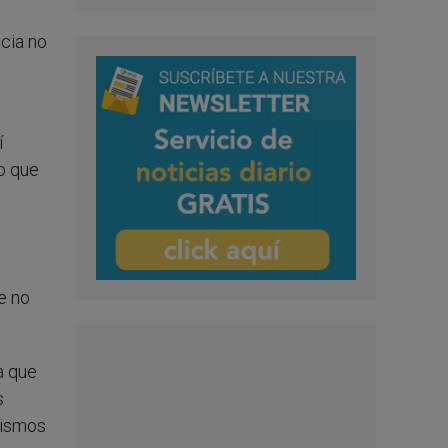
ncia no
í
do que
ue no
a que
s
mismos