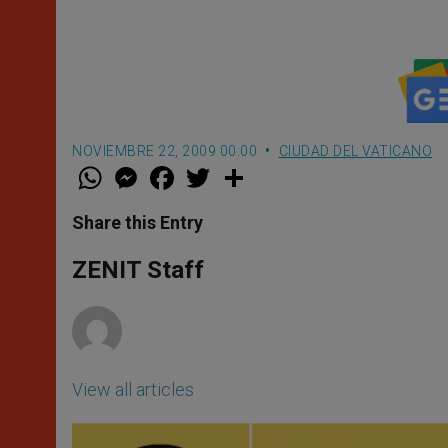
NOVIEMBRE 22, 2009 00:00
CIUDAD DEL VATICANO
W
M
F
T
S
h
e
a
w
h
a
s
c
i
a
t
s
e
t
r
Share this Entry
s
e
b
t
e
A
n
o
e
p
g
o
r
ZENIT Staff
p
e
k
r
View all articles