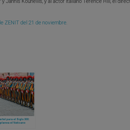
 Jannis Kounellis, y al actor italiano Terence Hill, el direc
de ZENIT del 21 de noviembre
.
rtel para el Siglo XXI:
planea el Vaticano
truir la sede de la
ia Suiza