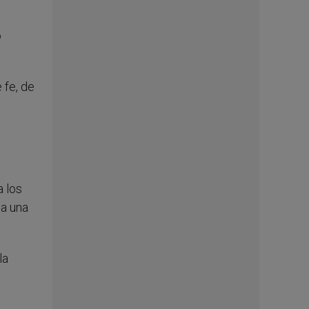
o
 fe, de
a
a los
ia una
la