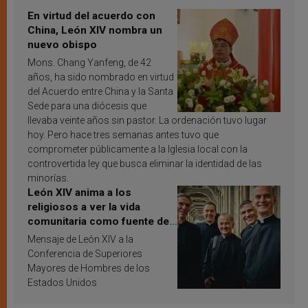
En virtud del acuerdo con
China, León XIV nombra un
nuevo obispo
Mons. Chang Yanfeng, de 42
años, ha sido nombrado en virtud
del Acuerdo entre China y la Santa
Sede para una diócesis que
llevaba veinte años sin pastor. La ordenación tuvo lugar
hoy. Pero hace tres semanas antes tuvo que
comprometer públicamente a la Iglesia local con la
controvertida ley que busca eliminar la identidad de las
minorías.
León XIV anima a los
religiosos a ver la vida
comunitaria como fuente de
inspiración y santificación
Mensaje de León XIV a la
Conferencia de Superiores
Mayores de Hombres de los
Estados Unidos