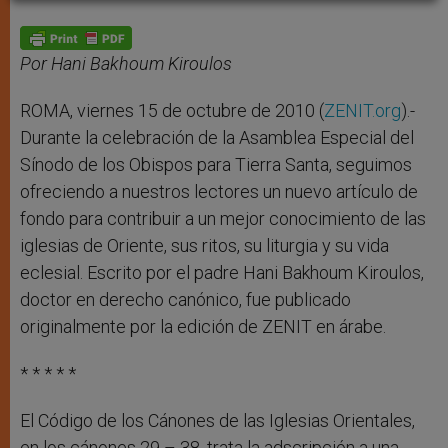
A
n
o
e
p
g
o
r
p
e
k
r
Por Hani Bakhoum Kiroulos
ROMA, viernes 15 de octubre de 2010 (
ZENIT.org
).-
Durante la celebración de la Asamblea Especial del
Sínodo de los Obispos para Tierra Santa, seguimos
ofreciendo a nuestros lectores un nuevo artículo de
fondo para contribuir a un mejor conocimiento de las
iglesias de Oriente, sus ritos, su liturgia y su vida
eclesial. Escrito por el padre Hani Bakhoum Kiroulos,
doctor en derecho canónico, fue publicado
originalmente por la edición de ZENIT en árabe.
* * * * *
El Código de los Cánones de las Iglesias Orientales,
en los cánones 29 – 38, trata la adscripción a una