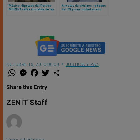
México: diputado del Partido
Arrestos de clérigos, redadas
MORENA retira iniciativa de ley
del ICE y una ciudad en vilo
que coartaba libertad de
mientras las iglesias de
expresión del clero
Minnesota se enfrentan a la
represión migratoria
estadounidense
OCTUBRE 15, 2010 00:00
JUSTICIA Y PAZ
W
M
F
T
S
h
e
a
w
h
a
s
c
i
a
t
s
e
t
r
Share this Entry
s
e
b
t
e
A
n
o
e
p
g
o
r
ZENIT Staff
p
e
k
r