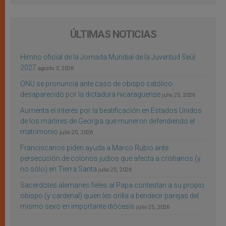
ÚLTIMAS NOTICIAS
Himno oficial de la Jornada Mundial de la Juventud Seúl
2027
agosto 3, 2026
ONU se pronuncia ante caso de obispo católico
desaparecido por la dictadura nicaragüense
julio 25, 2026
Aumenta el interés por la beatificación en Estados Unidos
de los mártires de Georgia que murieron defendiendo el
matrimonio
julio 25, 2026
Franciscanos piden ayuda a Marco Rubio ante
persecución de colonos judíos que afecta a cristianos (y
no sólo) en Tierra Santa
julio 25, 2026
Sacerdotes alemanes fieles al Papa contestan a su propio
obispo (y cardenal) quien les orilla a bendecir parejas del
mismo sexo en importante diócesis
julio 25, 2026