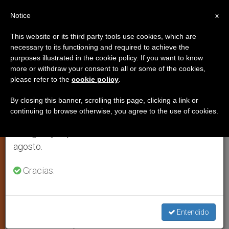
ES
Notice
×
x
Aviso importante
This website or its third party tools use cookies, which are
necessary to its functioning and required to achieve the
Del 27 de julio al 7 de agosto haremos la pausa
purposes illustrated in the cookie policy. If you want to know
La Sede Apostólica y la
anual, aprovechando que en el periodo de verano
more or withdraw your consent to all or some of the cookies,
please refer to the
cookie policy
.
se generan menos informaciones y también el
adscripción a una Iglesia “sui
consumo de las mismas disminuye.
iuris”
By closing this banner, scrolling this page, clicking a link or
continuing to browse otherwise, you agree to the use of cookies.
Retomamos el trabajo ordinario de las ediciones
en inglés y español de ZENIT el lunes 10 de
Para conocer mejor las iglesias
agosto.
orientales
Gracias.
OCTUBRE 15, 2010 00:00
ZENIT STAFF
JUSTICIA Y PAZ
W
M
F
T
S
h
e
a
w
h
a
s
c
i
a
Entendido
t
s
e
t
r
Share this Entry
s
e
b
t
e