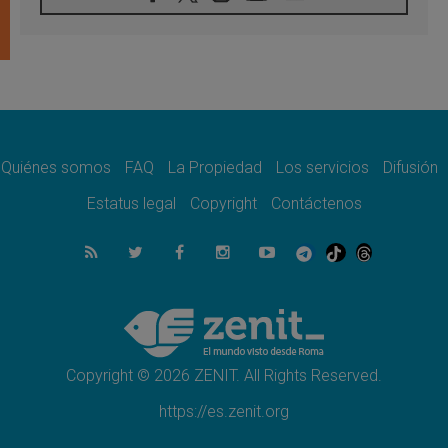
León XIV visitará el Santuario de la Madre
del Buen Consejo de Genazzano
07.08.2026
Filipinas: el Vicariato Apostólico de Calapán
se convierte en diócesis
07.08.2026
Honduras: Los desplazados invisibles de una
crisis olvidada
Quiénes somos
FAQ
La Propiedad
Los servicios
Difusión
07.08.2026
Bokalic: "En Argentina el Papa León señalará
Estatus legal
Copyright
Contáctenos
el compromiso del cristiano"
07.08.2026
La matanza de niños en Gaza no cesa: 300
muertos en 300 días
07.08.2026
Tagle: La guerra desfigura el mundo, solo la
revelación de Dios lo transfigura
Copyright © 2026 ZENIT. All Rights Reserved.
https://es.zenit.org