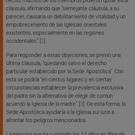
hecho, muchos de los miembros pidieron quitar esta
cláusula, afirmando que “semejante cláusula, a su
parecer, causaría un debilitamiento de vitalidad y un
empobrecimiento de las Iglesias orientales
existentes, especialmente en las regiones
occidentales” [
2
].
Para responder a estas objeciones, se previó una
última cláusula, “quedando salvo el derecho
particular establecido por la Sede Apostólica”. Con
esta se podría “en ciertos lugares y en ciertas
circunstancias establecer la prevalencia exclusiva
del padre sin la alternativa de elegir de común
acuerdo la Iglesia de la madre” [
3
]. De esta forma, la
Sede Apostólica ayudaría a la Iglesia
sui iuris
a
afrontar los peligros mencionados.
La persona que ha cumplido los 14 años es libre de