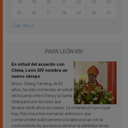
18
19
20
21
22
23
24
25
26
27
28
29
30
31
« Sep
Nov »
PAPA LEÓN XIV
En virtud del acuerdo con
China, León XIV nombra un
nuevo obispo
Mons. Chang Yanfeng, de 42
años, ha sido nombrado en virtud
del Acuerdo entre China y la Santa
Sede para una diócesis que
llevaba veinte años sin pastor. La ordenación tuvo lugar
hoy. Pero hace tres semanas antes tuvo que
comprometer públicamente a la Iglesia local con la
controvertida ley que busca eliminar la identidad de las