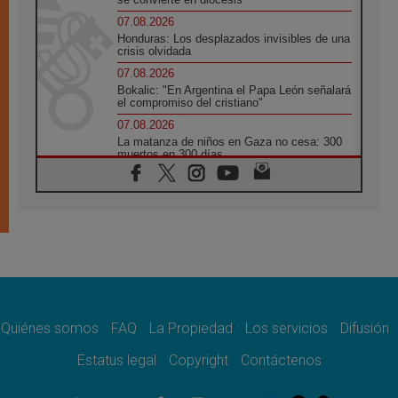
07.08.2026
Honduras: Los desplazados invisibles de una
crisis olvidada
07.08.2026
Bokalic: "En Argentina el Papa León señalará
el compromiso del cristiano"
07.08.2026
La matanza de niños en Gaza no cesa: 300
muertos en 300 días
07.08.2026
Tagle: La guerra desfigura el mundo, solo la
revelación de Dios lo transfigura
07.08.2026
Presentada la Trienal de Arte de las
Universidades Católicas: «Exercises in
Empathy»
07.08.2026
Fortunatus Nwachukwu: la comunicación
como misión al servicio del Evangelio
Quiénes somos
FAQ
La Propiedad
Los servicios
Difusión
07.08.2026
Estatus legal
Copyright
Contáctenos
SIGNIS 2026, dar voz a las religiosas en el
espacio público
07.08.2026