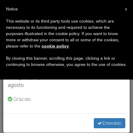
ES
Notice
×
x
Aviso importante
This website or its third party tools use cookies, which are
necessary to its functioning and required to achieve the
Del 27 de julio al 7 de agosto haremos la pausa
purposes illustrated in the cookie policy. If you want to know
anual, aprovechando que en el periodo de verano
more or withdraw your consent to all or some of the cookies,
please refer to the
cookie policy
.
se generan menos informaciones y también el
consumo de las mismas disminuye.
By closing this banner, scrolling this page, clicking a link or
continuing to browse otherwise, you agree to the use of cookies.
Retomamos el trabajo ordinario de las ediciones
en inglés y español de ZENIT el lunes 10 de
agosto.
Gracias.
Entendido