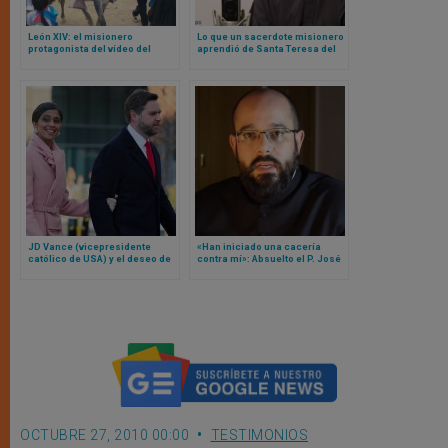
León XIV: el misionero
Lo que un sacerdote misionero
protagonista del vídeo del
aprendió de Santa Teresa del
Domund
Niño Jesús
JD Vance (vicepresidente
«Han iniciado una cacería
católico de USA) y el deseo de
contra mí»: Absuelto el P. José
conversión al catolicismo para
Francisco Delgado, impulsor
su esposa
de ‘La Sacristía de la Vendée’
OCTUBRE 27, 2010 00:00
TESTIMONIOS