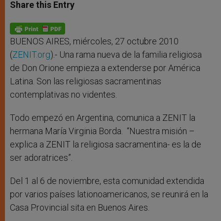
t
s
e
t
r
Share this Entry
s
e
b
t
e
A
n
o
e
p
g
o
r
p
e
k
r
BUENOS AIRES, miércoles, 27 octubre 2010
(
ZENIT.org
).- Una rama nueva de la familia religiosa
de Don Orione empieza a extenderse por América
Latina. Son las religiosas sacramentinas
contemplativas no videntes.
Todo empezó en Argentina, comunica a ZENIT la
hermana María Virginia Borda. “Nuestra misión –
explica a ZENIT la religiosa sacramentina- es la de
ser adoratrices”.
Del 1 al 6 de noviembre, esta comunidad extendida
por varios países lationoamericanos, se reunirá en la
Casa Provincial sita en Buenos Aires.