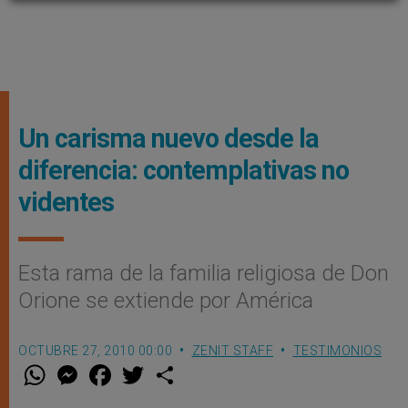
Un carisma nuevo desde la
diferencia: contemplativas no
videntes
Esta rama de la familia religiosa de Don
Orione se extiende por América
OCTUBRE 27, 2010 00:00
ZENIT STAFF
TESTIMONIOS
W
M
F
T
S
h
e
a
w
h
a
s
c
i
a