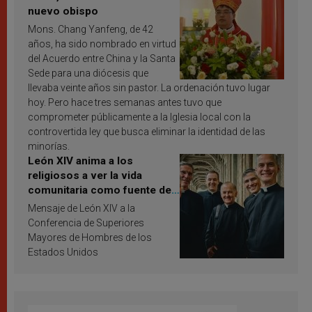
nuevo obispo
Mons. Chang Yanfeng, de 42
años, ha sido nombrado en virtud
del Acuerdo entre China y la Santa
Sede para una diócesis que
llevaba veinte años sin pastor. La ordenación tuvo lugar
hoy. Pero hace tres semanas antes tuvo que
comprometer públicamente a la Iglesia local con la
controvertida ley que busca eliminar la identidad de las
minorías.
León XIV anima a los
religiosos a ver la vida
comunitaria como fuente de
inspiración y santificación
Mensaje de León XIV a la
Conferencia de Superiores
Mayores de Hombres de los
Estados Unidos