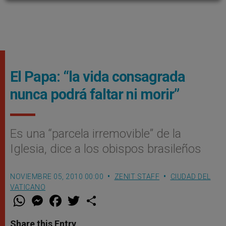
El Papa: “la vida consagrada
nunca podrá faltar ni morir”
Es una “parcela irremovible” de la
Iglesia, dice a los obispos brasileños
NOVIEMBRE 05, 2010 00:00
ZENIT STAFF
CIUDAD DEL
VATICANO
W
M
F
T
S
h
e
a
w
h
a
s
c
i
a
t
s
e
t
r
Share this Entry