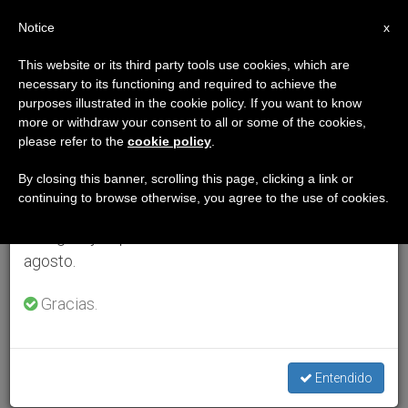
ES
Notice
×
x
Aviso importante
This website or its third party tools use cookies, which are
necessary to its functioning and required to achieve the
Del 27 de julio al 7 de agosto haremos la pausa
purposes illustrated in the cookie policy. If you want to know
anual, aprovechando que en el periodo de verano
more or withdraw your consent to all or some of the cookies,
please refer to the
cookie policy
.
se generan menos informaciones y también el
consumo de las mismas disminuye.
By closing this banner, scrolling this page, clicking a link or
continuing to browse otherwise, you agree to the use of cookies.
Retomamos el trabajo ordinario de las ediciones
en inglés y español de ZENIT el lunes 10 de
agosto.
Gracias.
Entendido