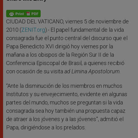
s
e
b
t
e
A
n
o
e
p
g
o
r
p
e
k
r
CIUDAD DEL VATICANO, viernes 5 de noviembre de
2010 (
ZENIT.org
).- El papel fundamental de la vida
consagrada fue el punto central del discurso que el
Papa Benedicto XVI dirigió hoy viernes por la
mañana a los obispos de la Región Sur II de la
Conferencia Episcopal de Brasil, a quienes recibió
con ocasión de su visita
ad Limina Apostolorum
.
“Ante la disminución de los miembros en muchos
Institutos y su envejecimiento, evidente en algunas
partes del mundo, muchos se preguntan si la vida
consagrada sea hoy también una propuesta capaz
de atraer a los jóvenes y a las jóvenes”, admitió el
Papa, dirigiéndose a los prelados.