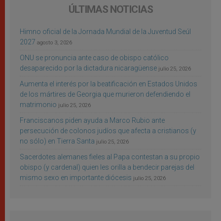
ÚLTIMAS NOTICIAS
Himno oficial de la Jornada Mundial de la Juventud Seúl
2027
agosto 3, 2026
ONU se pronuncia ante caso de obispo católico
desaparecido por la dictadura nicaragüense
julio 25, 2026
Aumenta el interés por la beatificación en Estados Unidos
de los mártires de Georgia que murieron defendiendo el
matrimonio
julio 25, 2026
Franciscanos piden ayuda a Marco Rubio ante
persecución de colonos judíos que afecta a cristianos (y
no sólo) en Tierra Santa
julio 25, 2026
Sacerdotes alemanes fieles al Papa contestan a su propio
obispo (y cardenal) quien les orilla a bendecir parejas del
mismo sexo en importante diócesis
julio 25, 2026