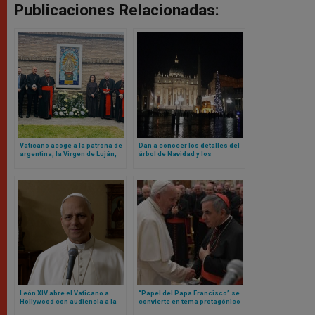
Publicaciones Relacionadas:
Vaticano acoge a la patrona de
Dan a conocer los detalles del
argentina, la Virgen de Luján,
árbol de Navidad y los
en sus jardines
pesebres del Vaticano para
este 2025
León XIV abre el Vaticano a
“Papel del Papa Francisco” se
Hollywood con audiencia a la
convierte en tema protagónico
que acudirán estos actores y
en nueva etapa de juicio contra