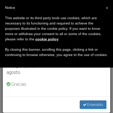
ES
Notice
×
x
Aviso importante
This website or its third party tools use cookies, which are
necessary to its functioning and required to achieve the
Del 27 de julio al 7 de agosto haremos la pausa
purposes illustrated in the cookie policy. If you want to know
anual, aprovechando que en el periodo de verano
more or withdraw your consent to all or some of the cookies,
please refer to the
cookie policy
.
se generan menos informaciones y también el
consumo de las mismas disminuye.
By closing this banner, scrolling this page, clicking a link or
continuing to browse otherwise, you agree to the use of cookies.
Retomamos el trabajo ordinario de las ediciones
en inglés y español de ZENIT el lunes 10 de
agosto.
Gracias.
Entendido