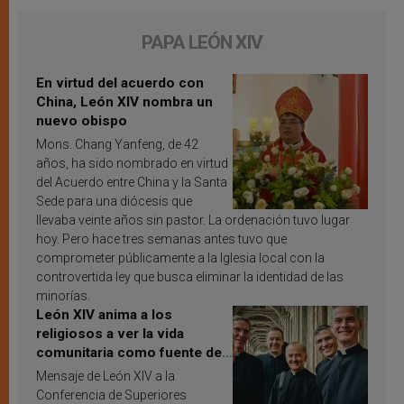
PAPA LEÓN XIV
En virtud del acuerdo con
China, León XIV nombra un
nuevo obispo
Mons. Chang Yanfeng, de 42
años, ha sido nombrado en virtud
del Acuerdo entre China y la Santa
Sede para una diócesis que
llevaba veinte años sin pastor. La ordenación tuvo lugar
hoy. Pero hace tres semanas antes tuvo que
comprometer públicamente a la Iglesia local con la
controvertida ley que busca eliminar la identidad de las
minorías.
León XIV anima a los
religiosos a ver la vida
comunitaria como fuente de
inspiración y santificación
Mensaje de León XIV a la
Conferencia de Superiores