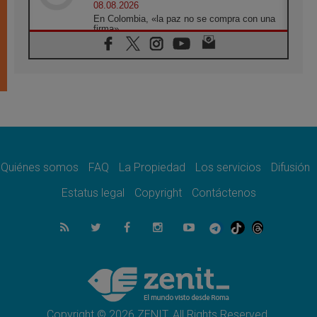
08.08.2026
En Colombia, «la paz no se compra con una
firma»
08.08.2026
En Venezuela celebraron los 416 años del
Santo Cristo de La Grita
08.08.2026
El Papa: en Santa Ágata contemplamos la
victoria del amor sobre la muerte
08.08.2026
León XIV visitará el Santuario de la Madre
del Buen Consejo de Genazzano
Quiénes somos
FAQ
La Propiedad
Los servicios
Difusión
07.08.2026
Filipinas: el Vicariato Apostólico de Calapán
Estatus legal
Copyright
Contáctenos
se convierte en diócesis
07.08.2026
Honduras: Los desplazados invisibles de una
crisis olvidada
07.08.2026
Bokalic: "En Argentina el Papa León señalará
el compromiso del cristiano"
Copyright © 2026 ZENIT. All Rights Reserved.