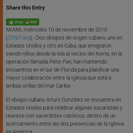
a
s
c
i
a
t
s
e
t
r
Share this Entry
s
e
b
t
e
A
n
o
e
p
g
o
r
p
e
k
r
MIAMI, miércoles 10 de noviembre de 2010
(
ZENIT.org
).- Dos obispos de origen cubano, uno en
Estados Unidos y otro en Cuba, que emigraron
siendo niños desde la Isla al vecino del Norte, en la
operación llamada
Peter Pan,
han mantenido
encuentros en el sur de Florida para planificar una
mayor colaboración entre la Iglesia que está a
ambas orillas del mar Caribe.
El obispo cubano Arturo González se encuentra en
Estados Unidos para celebrar algunas eucaristías y
reunirse con sacerdotes católicos, dentro de un
acercamiento entre las dos presencias de la Iglesia
en América.