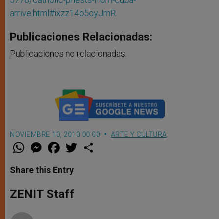
arrive.html#ixzz14o5oyJmR
Publicaciones Relacionadas:
Publicaciones no relacionadas.
NOVIEMBRE 10, 2010 00:00
ARTE Y CULTURA
W
M
F
T
S
h
e
a
w
h
a
s
c
i
a
t
s
e
t
r
Share this Entry
s
e
b
t
e
A
n
o
e
p
g
o
r
ZENIT Staff
p
e
k
r