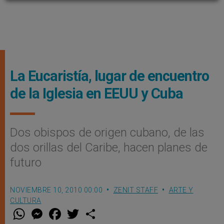
La Eucaristía, lugar de encuentro
de la Iglesia en EEUU y Cuba
Dos obispos de origen cubano, de las
dos orillas del Caribe, hacen planes de
futuro
NOVIEMBRE 10, 2010 00:00
ZENIT STAFF
ARTE Y
CULTURA
W
M
F
T
S
h
e
a
w
h