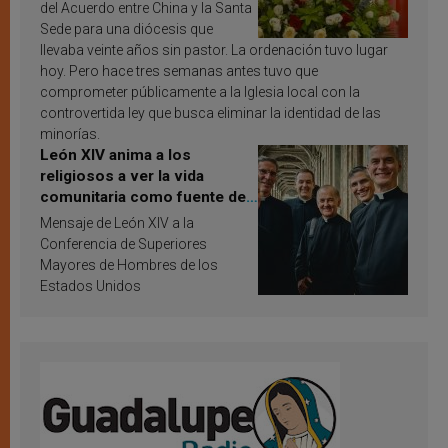
del Acuerdo entre China y la Santa
Sede para una diócesis que
llevaba veinte años sin pastor. La ordenación tuvo lugar
hoy. Pero hace tres semanas antes tuvo que
comprometer públicamente a la Iglesia local con la
controvertida ley que busca eliminar la identidad de las
minorías.
León XIV anima a los
religiosos a ver la vida
comunitaria como fuente de
inspiración y santificación
Mensaje de León XIV a la
Conferencia de Superiores
Mayores de Hombres de los
Estados Unidos