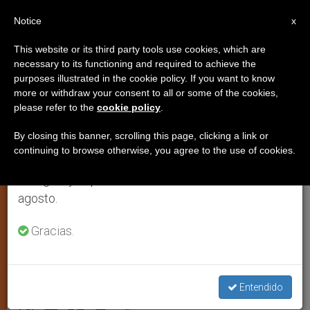
ES
Notice
×
x
Aviso importante
This website or its third party tools use cookies, which are
necessary to its functioning and required to achieve the
Del 27 de julio al 7 de agosto haremos la pausa
purposes illustrated in the cookie policy. If you want to know
El cardenal Tauran visita
anual, aprovechando que en el periodo de verano
more or withdraw your consent to all or some of the cookies,
please refer to the
cookie policy
.
se generan menos informaciones y también el
Paquistán en plena polémica por
consumo de las mismas disminuye.
Asia Bibi
By closing this banner, scrolling this page, clicking a link or
continuing to browse otherwise, you agree to the use of cookies.
Retomamos el trabajo ordinario de las ediciones
en inglés y español de ZENIT el lunes 10 de
Su presencia “representa un gran
agosto.
aliento para los cristianos”, asegura
Gracias.
obispo
NOVIEMBRE 25, 2010 00:00
ZENIT STAFF
ARTE Y
Entendido
CULTURA
W
M
F
T
S