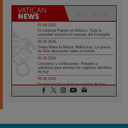
05.08.2026
El cardenal Parolin en México: Toda la
sociedad necesita el mensaje del Evangelio
05.08.2026
Santa María la Mayor, Makrickas: La gracia
de Dios desciende sobre el mundo
05.08.2026
Cristianos y confucianos: Respeto y
sabiduría para afrontar los urgentes desafíos
de hoy
05.08.2026
En marcha hacia Asís en nombre de San
Francisco, a la espera de León
05.08.2026
Venezuela, Padre Pagniello: "En medio del
dolor, una Iglesia que no se rinde"
05.08.2026
La Fuerza del "Círculo de Héroes" con el
Papa en la Audiencia General