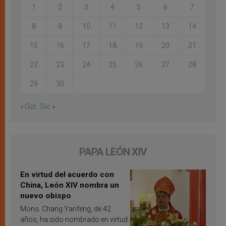
1
2
3
4
5
6
7
8
9
10
11
12
13
14
15
16
17
18
19
20
21
22
23
24
25
26
27
28
29
30
« Oct
Dic »
PAPA LEÓN XIV
En virtud del acuerdo con
China, León XIV nombra un
nuevo obispo
Mons. Chang Yanfeng, de 42
años, ha sido nombrado en virtud