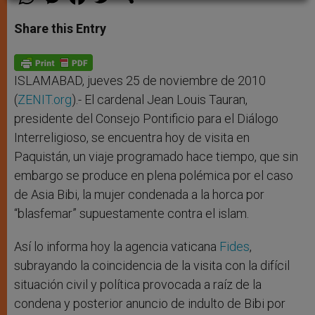
h
e
a
w
h
a
s
c
i
a
t
s
e
t
r
Share this Entry
s
e
b
t
e
A
n
o
e
p
g
o
r
p
e
k
r
ISLAMABAD, jueves 25 de noviembre de 2010
(
ZENIT.org
).- El cardenal Jean Louis Tauran,
presidente del Consejo Pontificio para el Diálogo
Interreligioso, se encuentra hoy de visita en
Paquistán, un viaje programado hace tiempo, que sin
embargo se produce en plena polémica por el caso
de Asia Bibi, la mujer condenada a la horca por
“blasfemar” supuestamente contra el islam.
Así lo informa hoy la agencia vaticana
Fides
,
subrayando la coincidencia de la visita con la difícil
situación civil y política provocada a raíz de la
condena y posterior anuncio de indulto de Bibi por