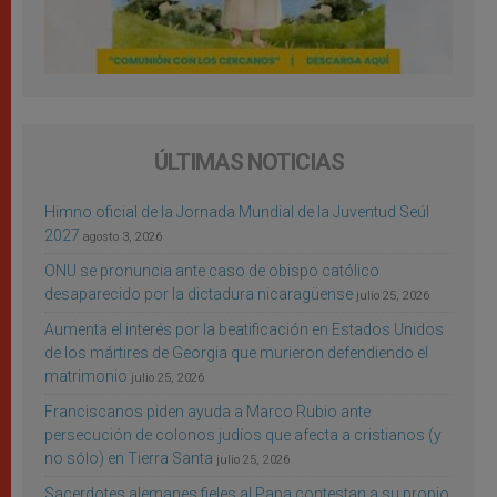
ÚLTIMAS NOTICIAS
Himno oficial de la Jornada Mundial de la Juventud Seúl
2027
agosto 3, 2026
ONU se pronuncia ante caso de obispo católico
desaparecido por la dictadura nicaragüense
julio 25, 2026
Aumenta el interés por la beatificación en Estados Unidos
de los mártires de Georgia que murieron defendiendo el
matrimonio
julio 25, 2026
Franciscanos piden ayuda a Marco Rubio ante
persecución de colonos judíos que afecta a cristianos (y
no sólo) en Tierra Santa
julio 25, 2026
Sacerdotes alemanes fieles al Papa contestan a su propio