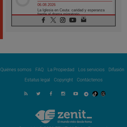
06.08.2026
La Iglesia en Ceuta: caridad y esperanza
frente al drama migratorio
06.08.2026
La visita del Papa a Perú será un tiempo de
gracia reconciliación y esperanza
06.08.2026
Cardenal Rossi: "La llegada del Papa León a
Argentina es un homenaje a Francisco"
06.08.2026
En Asís, León XIV invita a los jóvenes a
«construir la civilización del amor»
Quiénes somos
FAQ
La Propiedad
Los servicios
Difusión
05.08.2026
El cardenal Parolin en México: Toda la
Estatus legal
Copyright
Contáctenos
sociedad necesita el mensaje del Evangelio
05.08.2026
Santa María la Mayor, Makrickas: La gracia
de Dios desciende sobre el mundo
05.08.2026
Cristianos y confucianos: Respeto y
sabiduría para afrontar los urgentes desafíos
de hoy