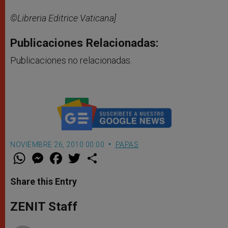
©Libreria Editrice Vaticana]
Publicaciones Relacionadas:
Publicaciones no relacionadas.
NOVIEMBRE 26, 2010 00:00
PAPAS
W
M
F
T
S
h
e
a
w
h
a
s
c
i
a
t
s
e
t
r
Share this Entry
s
e
b
t
e
A
n
o
e
p
g
o
r
ZENIT Staff
p
e
k
r