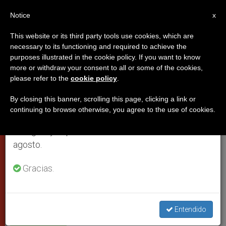
ES
Notice
×
x
Aviso importante
This website or its third party tools use cookies, which are
necessary to its functioning and required to achieve the
Del 27 de julio al 7 de agosto haremos la pausa
purposes illustrated in the cookie policy. If you want to know
Audiencia del Papa a los
anual, aprovechando que en el periodo de verano
more or withdraw your consent to all or some of the cookies,
please refer to the
cookie policy
.
se generan menos informaciones y también el
directores de semanarios
consumo de las mismas disminuye.
católicos
By closing this banner, scrolling this page, clicking a link or
continuing to browse otherwise, you agree to the use of cookies.
Retomamos el trabajo ordinario de las ediciones
en inglés y español de ZENIT el lunes 10 de
Hoy en el Palacio Apostólico
agosto.
Gracias.
NOVIEMBRE 26, 2010 00:00
ZENIT STAFF
PAPAS
W
M
F
T
S
h
e
a
w
h
a
s
c
i
a
t
s
e
t
r
Share this Entry
s
e
b
t
e
Entendido
A
n
o
e