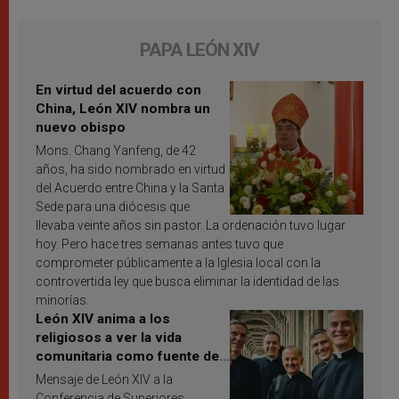
PAPA LEÓN XIV
En virtud del acuerdo con
China, León XIV nombra un
nuevo obispo
Mons. Chang Yanfeng, de 42
años, ha sido nombrado en virtud
del Acuerdo entre China y la Santa
Sede para una diócesis que
llevaba veinte años sin pastor. La ordenación tuvo lugar
hoy. Pero hace tres semanas antes tuvo que
comprometer públicamente a la Iglesia local con la
controvertida ley que busca eliminar la identidad de las
minorías.
León XIV anima a los
religiosos a ver la vida
comunitaria como fuente de
inspiración y santificación
Mensaje de León XIV a la
Conferencia de Superiores