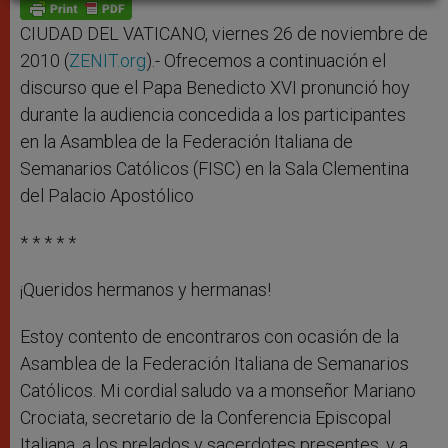
p
g
o
r
p
e
k
r
CIUDAD DEL VATICANO, viernes 26 de noviembre de
2010 (
ZENIT.org
).- Ofrecemos a continuación el
discurso que el Papa Benedicto XVI pronunció hoy
durante la audiencia concedida a los participantes
en la Asamblea de la Federación Italiana de
Semanarios Católicos (FISC) en la Sala Clementina
del Palacio Apostólico
* * * * *
¡Queridos hermanos y hermanas!
Estoy contento de encontraros con ocasión de la
Asamblea de la Federación Italiana de Semanarios
Católicos. Mi cordial saludo va a monseñor Mariano
Crociata, secretario de la Conferencia Episcopal
Italiana, a los prelados y sacerdotes presentes, y a