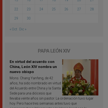
15
16
17
18
19
20
21
22
23
24
25
26
27
28
29
30
« Oct
Dic »
PAPA LEÓN XIV
En virtud del acuerdo con
China, León XIV nombra un
nuevo obispo
Mons. Chang Yanfeng, de 42
años, ha sido nombrado en virtud
del Acuerdo entre China y la Santa
Sede para una diócesis que
llevaba veinte años sin pastor. La ordenación tuvo lugar
hoy. Pero hace tres semanas antes tuvo que