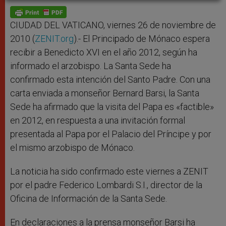
A
n
o
e
p
g
o
r
p
e
k
r
CIUDAD DEL VATICANO, viernes 26 de noviembre de
2010 (
ZENIT.org
).- El Principado de Mónaco espera
recibir a Benedicto XVI en el año 2012, según ha
informado el arzobispo. La Santa Sede ha
confirmado esta intención del Santo Padre. Con una
carta enviada a monseñor Bernard Barsi, la Santa
Sede ha afirmado que la visita del Papa es «factible»
en 2012, en respuesta a una invitación formal
presentada al Papa por el Palacio del Príncipe y por
el mismo arzobispo de Mónaco.
La noticia ha sido confirmado este viernes a ZENIT
por el padre Federico Lombardi S.I., director de la
Oficina de Información de la Santa Sede.
En declaraciones a la prensa monseñor Barsi ha