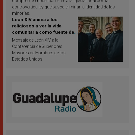
comprometer públicamente a la Iglesia local con la
controvertida ley que busca eliminar la identidad de las
minorías.
León XIV anima a los
religiosos a ver la vida
comunitaria como fuente de
inspiración y santificación
Mensaje de León XIV a la
Conferencia de Superiores
Mayores de Hombres de los
Estados Unidos