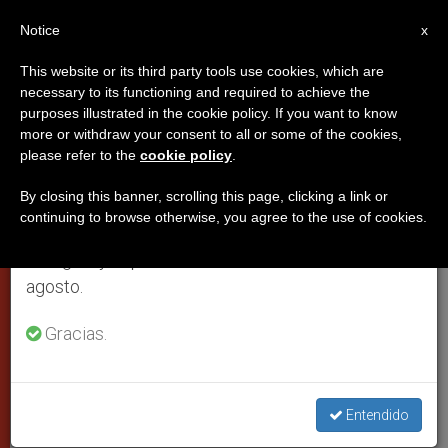
ES
Notice
×
x
Aviso importante
This website or its third party tools use cookies, which are
necessary to its functioning and required to achieve the
Del 27 de julio al 7 de agosto haremos la pausa
purposes illustrated in the cookie policy. If you want to know
El Principado de Mónaco espera
anual, aprovechando que en el periodo de verano
more or withdraw your consent to all or some of the cookies,
please refer to the
cookie policy
.
se generan menos informaciones y también el
a Benedicto XVI en el año 2012
consumo de las mismas disminuye.
By closing this banner, scrolling this page, clicking a link or
continuing to browse otherwise, you agree to the use of cookies.
Retomamos el trabajo ordinario de las ediciones
La última visita del papa tuvo lugar en
en inglés y español de ZENIT el lunes 10 de
el siglo XVI
agosto.
NOVIEMBRE 26, 2010 00:00
ZENIT STAFF
CIUDAD DEL
Gracias.
VATICANO
W
M
F
T
S
h
e
a
w
h
a
s
c
i
a
t
s
e
t
r
Entendido
Share this Entry
s
e
b
t
e