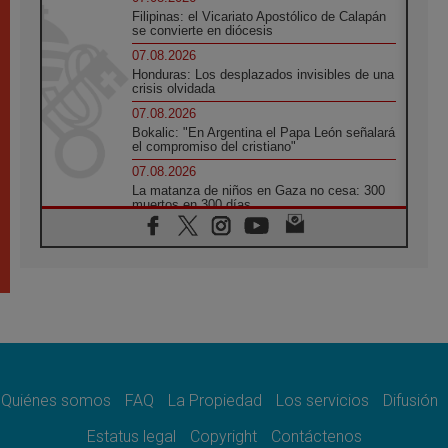
Filipinas: el Vicariato Apostólico de Calapán
se convierte en diócesis
07.08.2026
Honduras: Los desplazados invisibles de una
crisis olvidada
07.08.2026
Bokalic: "En Argentina el Papa León señalará
el compromiso del cristiano"
07.08.2026
La matanza de niños en Gaza no cesa: 300
muertos en 300 días
07.08.2026
Tagle: La guerra desfigura el mundo, solo la
revelación de Dios lo transfigura
07.08.2026
Presentada la Trienal de Arte de las
Universidades Católicas: «Exercises in
Empathy»
07.08.2026
Fortunatus Nwachukwu: la comunicación
como misión al servicio del Evangelio
Quiénes somos
FAQ
La Propiedad
Los servicios
Difusión
07.08.2026
Estatus legal
Copyright
Contáctenos
SIGNIS 2026, dar voz a las religiosas en el