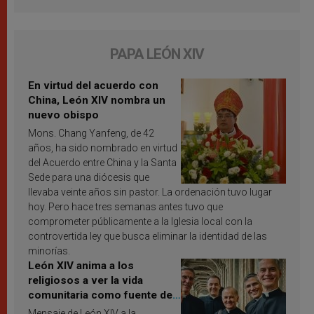
PAPA LEÓN XIV
En virtud del acuerdo con
China, León XIV nombra un
nuevo obispo
Mons. Chang Yanfeng, de 42
años, ha sido nombrado en virtud
del Acuerdo entre China y la Santa
Sede para una diócesis que
llevaba veinte años sin pastor. La ordenación tuvo lugar
hoy. Pero hace tres semanas antes tuvo que
comprometer públicamente a la Iglesia local con la
controvertida ley que busca eliminar la identidad de las
minorías.
León XIV anima a los
religiosos a ver la vida
comunitaria como fuente de
inspiración y santificación
Mensaje de León XIV a la