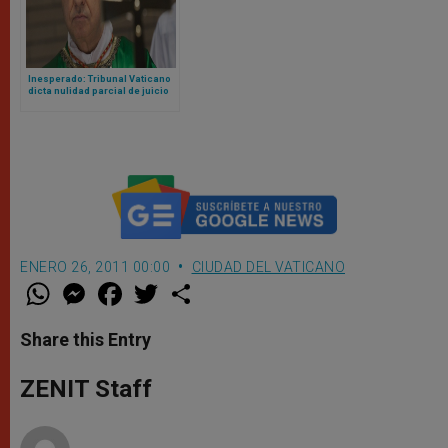
Inesperado: Tribunal Vaticano
dicta nulidad parcial de juicio
contra cardenal Becciu y pide
repetirlo
ENERO 26, 2011 00:00
CIUDAD DEL VATICANO
W
M
F
T
S
h
e
a
w
h
a
s
c
i
a
t
s
e
t
r
Share this Entry
s
e
b
t
e
A
n
o
e
p
g
o
r
ZENIT Staff
p
e
k
r