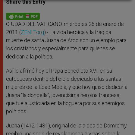
Share this Entry
s
e
b
t
e
A
n
o
e
p
g
o
r
p
e
k
r
CIUDAD DEL VATICANO, miércoles 26 de enero de
2011 (
ZENIT.org
).- La vida heroica y la trágica
muerte de santa Juana de Arco son un ejemplo para
los cristianos y especialmente para quienes se
dedican a la política.
Así lo afirmó hoy el Papa Benedicto XVI, en su
catequesis dentro del ciclo decicado a las santas
mujeres de la Edad Media, y que hoy quiso dedicar a
Juana “la doncella”, jovencísima heroína francesa
que fue ajusticiada en la hoguera por sus enemigos
políticos.
Juana (1412-1431), original de la aldea de Domremy,
recibió una serie de revelaciones divinas sobre la