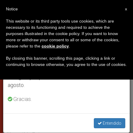
ES
Notice
×
x
Aviso importante
This website or its third party tools use cookies, which are
necessary to its functioning and required to achieve the
Del 27 de julio al 7 de agosto haremos la pausa
purposes illustrated in the cookie policy. If you want to know
Juana de Arco, ejemplo para los
anual, aprovechando que en el periodo de verano
more or withdraw your consent to all or some of the cookies,
please refer to the
cookie policy
.
se generan menos informaciones y también el
políticos, según el Papa
consumo de las mismas disminuye.
By closing this banner, scrolling this page, clicking a link or
continuing to browse otherwise, you agree to the use of cookies.
Retomamos el trabajo ordinario de las ediciones
“Encontró la fuerza para amar a la
en inglés y español de ZENIT el lunes 10 de
Iglesia hasta el fin, incluso en la
agosto.
condena”
Gracias.
ENERO 26, 2011 00:00
ZENIT STAFF
CIUDAD DEL
VATICANO
W
M
F
T
S
h
e
a
w
h
Entendido
a
s
c
i
a
t
s
e
t
r