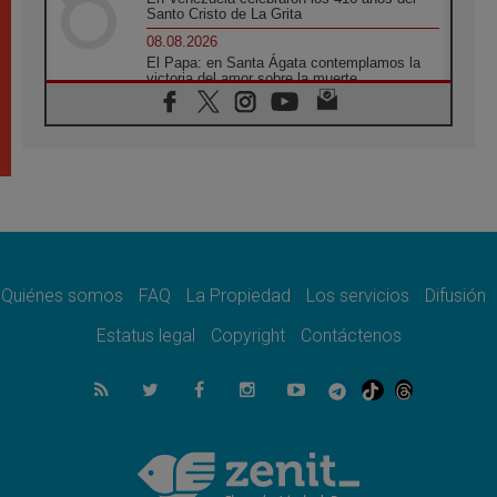
Santo Cristo de La Grita
08.08.2026
El Papa: en Santa Ágata contemplamos la
victoria del amor sobre la muerte
08.08.2026
León XIV visitará el Santuario de la Madre
del Buen Consejo de Genazzano
07.08.2026
Filipinas: el Vicariato Apostólico de Calapán
se convierte en diócesis
07.08.2026
Honduras: Los desplazados invisibles de una
crisis olvidada
Quiénes somos
FAQ
La Propiedad
Los servicios
Difusión
07.08.2026
Bokalic: "En Argentina el Papa León señalará
Estatus legal
Copyright
Contáctenos
el compromiso del cristiano"
07.08.2026
La matanza de niños en Gaza no cesa: 300
muertos en 300 días
07.08.2026
Tagle: La guerra desfigura el mundo, solo la
revelación de Dios lo transfigura