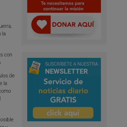
uerra,
 la
os con
.
ulos de
e la
, como
l
posible