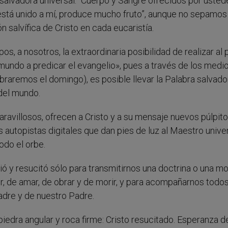
salvadora universal: “Cuerpo y Sangre ofrecidos por usted
 está unido a mí, produce mucho fruto”, aunque no sepamos
n salvífica de Cristo en cada eucaristía.
s, a nosotros, la extraordinaria posibilidad de realizar al 
 mundo a predicar el evangelio», pues a través de los medi
raremos el domingo), es posible llevar la Palabra salvado
del mundo.
aravillosos, ofrecen a Cristo y a su mensaje nuevos púlpito
autopistas digitales que dan pies de luz al Maestro univer
todo el orbe.
ió y resucitó sólo para transmitirnos una doctrina o una mo
r, de amar, de obrar y de morir, y para acompañarnos todos
adre y de nuestro Padre.
piedra angular y roca firme: Cristo resucitado. Esperanza d