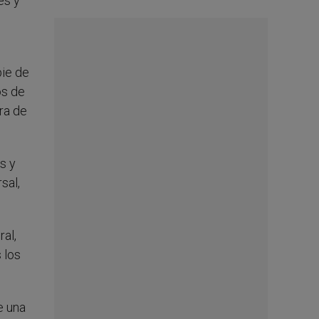
es y
pie de
os de
ra de
s y
sal,
ral,
 los
e una