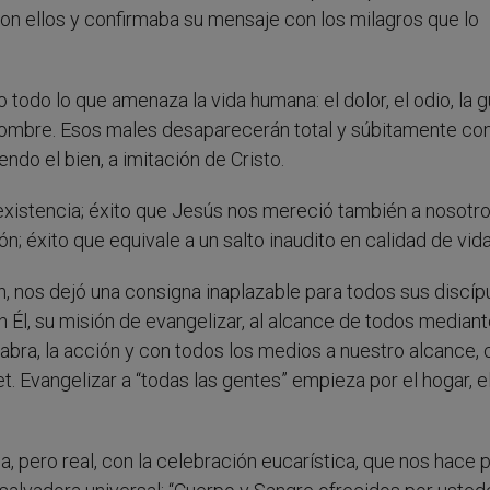
con ellos y confirmaba su mensaje con los milagros que lo
odo lo que amenaza la vida humana: el dolor, el odio, la g
 hombre. Esos males desaparecerán total y súbitamente con
ndo el bien, a imitación de Cristo.
e la existencia; éxito que Jesús nos mereció también a nosotr
n; éxito que equivale a un salto inaudito en calidad de vida
, nos dejó una consigna inaplazable para todos sus discíp
n Él, su misión de evangelizar, al alcance de todos mediant
palabra, la acción y con todos los medios a nuestro alcance
. Evangelizar a “todas las gentes” empieza por el hogar, e
 pero real, con la celebración eucarística, que nos hace 