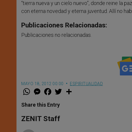
“tierra nueva y un cielo nuevo”, donde reine la paz y
con eterna novedad y eterna juventud. Allí no ha
Publicaciones Relacionadas:
Publicaciones no relacionadas.
MAYO 18, 2012 00:00
ESPIRITUALIDAD
W
M
F
T
S
h
e
a
w
h
a
s
c
i
a
t
s
e
t
r
Share this Entry
s
e
b
t
e
A
n
o
e
p
g
o
r
ZENIT Staff
p
e
k
r