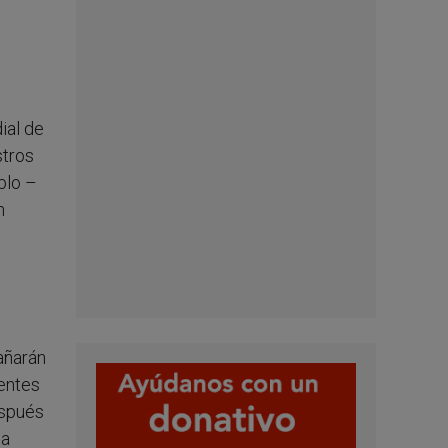
ial de
stros
blo –
n
añarán
entes
espués
 a