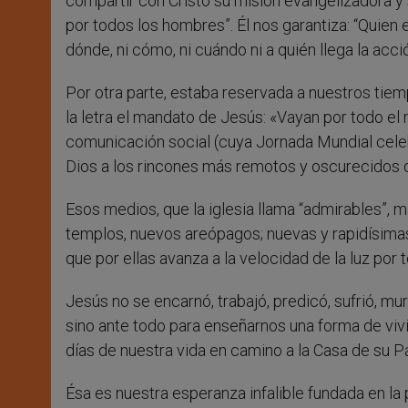
compartir con Cristo su misión evangelizadora y 
por todos los hombres”. Él nos garantiza: “Quien
dónde, ni cómo, ni cuándo ni a quién llega la acció
Por otra parte, estaba reservada a nuestros tiempo
la letra el mandato de Jesús: «Vayan por todo el
comunicación social (cuya Jornada Mundial celeb
Dios a los rincones más remotos y oscurecidos 
Esos medios, que la iglesia llama “admirables”, m
templos, nuevos areópagos; nuevas y rapidísimas 
que por ellas avanza a la velocidad de la luz por 
Jesús no se encarnó, trabajó, predicó, sufrió, mur
sino ante todo para enseñarnos una forma de vivi
días de nuestra vida en camino a la Casa de su P
Ésa es nuestra esperanza infalible fundada en la 