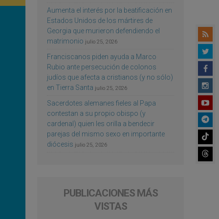
Aumenta el interés por la beatificación en
Estados Unidos de los mártires de
Georgia que murieron defendiendo el
matrimonio
julio 25, 2026
Franciscanos piden ayuda a Marco
Rubio ante persecución de colonos
judíos que afecta a cristianos (y no sólo)
en Tierra Santa
julio 25, 2026
Sacerdotes alemanes fieles al Papa
contestan a su propio obispo (y
cardenal) quien les orilla a bendecir
parejas del mismo sexo en importante
diócesis
julio 25, 2026
PUBLICACIONES MÁS
VISTAS