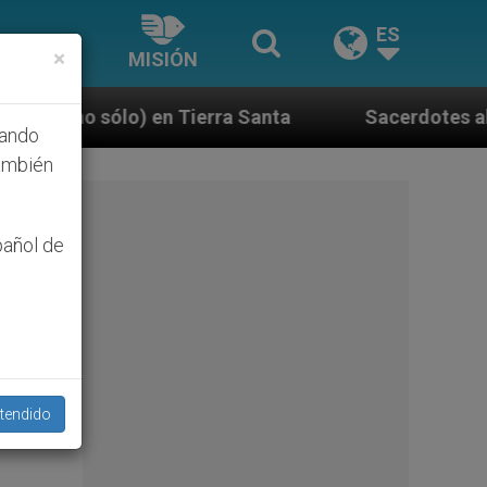
ES
×
MISIÓN
rra Santa
Sacerdotes alemanes fieles al Papa c
hando
ambién
pañol de
tendido