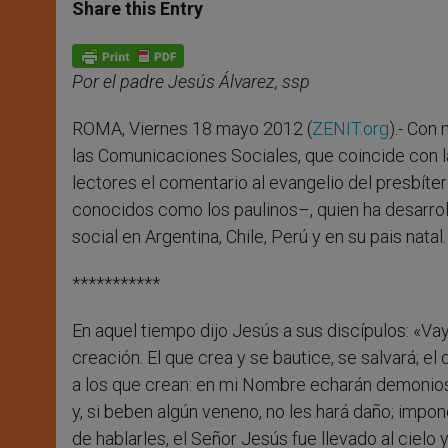
t
s
e
t
r
Share this Entry
s
e
b
t
e
A
n
o
e
p
g
o
r
p
e
k
Por el padre Jesús Álvarez, ssp
r
ROMA, Viernes 18 mayo 2012 (
ZENIT.org
).- Con
las Comunicaciones Sociales, que coincide con 
lectores el comentario al evangelio del presbíte
conocidos como los paulinos–, quien ha desarrol
social en Argentina, Chile, Perú y en su pais natal.
***********
En aquel tiempo dijo Jesús a sus discípulos: «Va
creación. El que crea y se bautice, se salvará; 
a los que crean: en mi Nombre echarán demonios
y, si beben algún veneno, no les hará daño; imp
de hablarles, el Señor Jesús fue llevado al cielo y