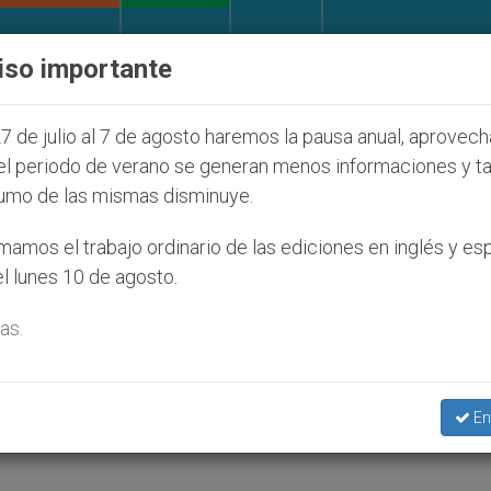
IGLESIA Y MUNDO
DOCUMENTOS
DONATIVOS
iso importante
nos judíos que afecta a cristianos (y no sólo) en Tie
7 de julio al 7 de agosto haremos la pausa anual, aprovec
el periodo de verano se generan menos informaciones y t
umo de las mismas disminuye.
r
amos el trabajo ordinario de las ediciones en inglés y es
l lunes 10 de agosto.
as.
sión del Señor
En
AD