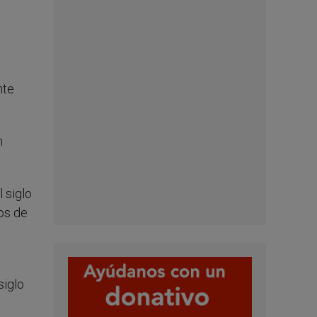
nte
n
l siglo
ros de
siglo