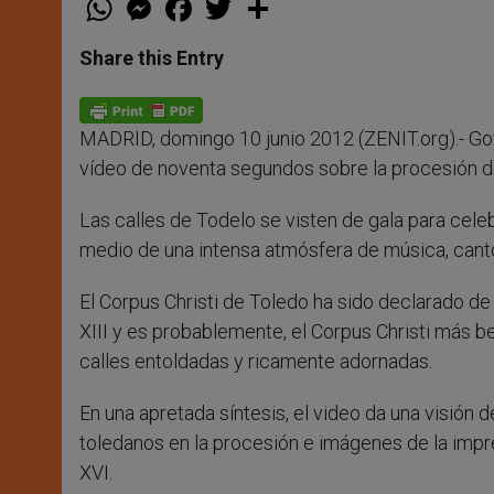
h
e
a
w
h
a
s
c
i
a
t
s
e
t
r
Share this Entry
s
e
b
t
e
A
n
o
e
p
g
o
r
p
e
k
MADRID, domingo 10 junio 2012 (ZENIT.org).- G
r
vídeo de noventa segundos sobre la procesión de
Las calles de Todelo se visten de gala para cele
medio de una intensa atmósfera de música, canto
El Corpus Christi de Toledo ha sido declarado de I
XIII y es probablemente, el Corpus Christi más be
calles entoldadas y ricamente adornadas.
En una apretada síntesis, el video da una visión d
toledanos en la procesión e imágenes de la impres
XVI.