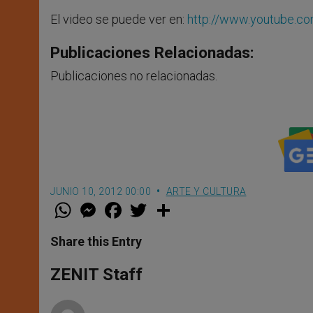
El video se puede ver en:
http://www.youtube.c
Publicaciones Relacionadas:
Publicaciones no relacionadas.
JUNIO 10, 2012 00:00
ARTE Y CULTURA
W
M
F
T
S
h
e
a
w
h
a
s
c
i
a
t
s
e
t
r
Share this Entry
s
e
b
t
e
A
n
o
e
p
g
o
r
ZENIT Staff
p
e
k
r