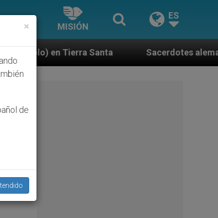
ES
×
MISIÓN
 Santa
Sacerdotes alemanes fieles al Papa conte
hando
ambién
pañol de
tendido