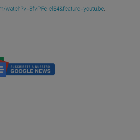
om/watch?v=8fvPFe-elE4&feature=youtu.be
.