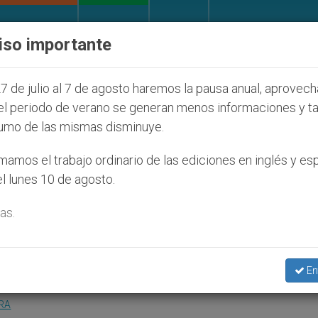
IGLESIA Y MUNDO
DOCUMENTOS
DONATIVOS
iso importante
 judíos que afecta a cristianos (y no sólo) en Tierra
7 de julio al 7 de agosto haremos la pausa anual, aprovec
el periodo de verano se generan menos informaciones y t
umo de las mismas disminuye.
 la procesión del Corpus de
amos el trabajo ordinario de las ediciones en inglés y es
l lunes 10 de agosto.
as.
En
RA